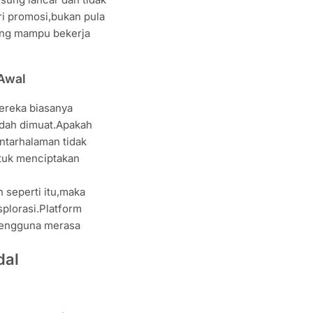
i promosi,bukan pula
yang mampu bekerja
Awal
ereka biasanya
udah dimuat.Apakah
antarhalaman tidak
ntuk menciptakan
 seperti itu,maka
plorasi.Platform
 pengguna merasa
dal