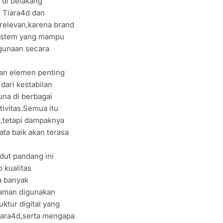
 di belakang
t Tiara4d dan
 relevan,karena brand
sistem yang mampu
unaan secara
aian elemen penting
dari kestabilan
na di berbagai
ivitas.Semua itu
g,tetapi dampaknya
ata baik akan terasa
dut pandang ini
 kualitas
a banyak
yaman digunakan
ktur digital yang
Tiara4d,serta mengapa