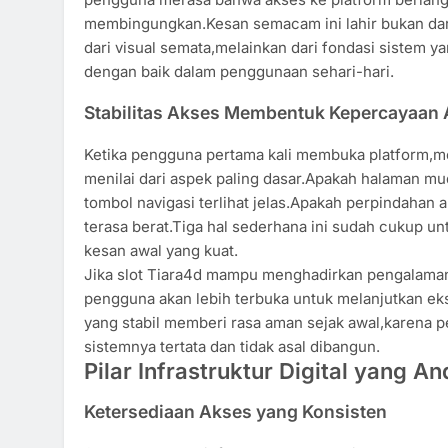
membingungkan.Kesan semacam ini lahir bukan dar
dari visual semata,melainkan dari fondasi sistem 
dengan baik dalam penggunaan sehari-hari.
Stabilitas Akses Membentuk Kepercayaan 
Ketika pengguna pertama kali membuka platform,m
menilai dari aspek paling dasar.Apakah halaman m
tombol navigasi terlihat jelas.Apakah perpindahan 
terasa berat.Tiga hal sederhana ini sudah cukup u
kesan awal yang kuat.
Jika slot Tiara4d mampu menghadirkan pengalaman
pengguna akan lebih terbuka untuk melanjutkan eks
yang stabil memberi rasa aman sejak awal,karena
sistemnya tertata dan tidak asal dibangun.
Pilar Infrastruktur Digital yang An
Ketersediaan Akses yang Konsisten