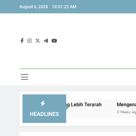
Skip
August 6, 2026
10:01:23 AM
to
content
Bud
Dapatkan 
 dengan Akses yang Lebih Terarah
Mengenal Tampilan 
2 Weeks Ago
HEADLINES