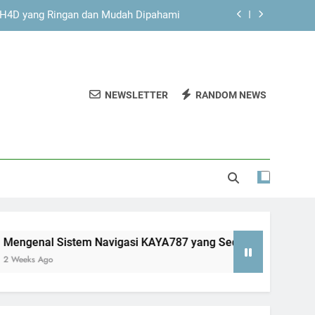
H4D yang Ringan dan Mudah Dipahami
 KAYA787 yang Sederhana dan Terarah
yang Mendukung Kenyamanan Pengguna
NEWSLETTER
RANDOM NEWS
ital dengan Akses yang Lebih Terarah
H4D yang Ringan dan Mudah Dipahami
m Baits. Untuk Hasil Memancing Yang Maksimal.
 KAYA787 yang Sederhana dan Terarah
yang Mendukung Kenyamanan Pengguna
istem Navigasi KAYA787 yang Sederhana dan Terarah
K
3