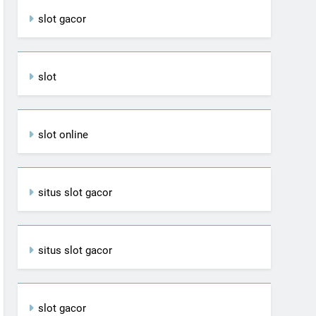
slot gacor
slot
slot online
situs slot gacor
situs slot gacor
slot gacor