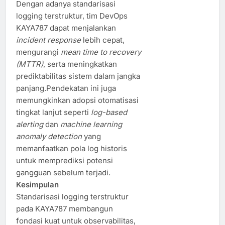
Dengan adanya standarisasi
logging terstruktur, tim DevOps
KAYA787 dapat menjalankan
incident response
lebih cepat,
mengurangi
mean time to recovery
(MTTR)
, serta meningkatkan
prediktabilitas sistem dalam jangka
panjang.Pendekatan ini juga
memungkinkan adopsi otomatisasi
tingkat lanjut seperti
log-based
alerting
dan
machine learning
anomaly detection
yang
memanfaatkan pola log historis
untuk memprediksi potensi
gangguan sebelum terjadi.
Kesimpulan
Standarisasi logging terstruktur
pada KAYA787 membangun
fondasi kuat untuk observabilitas,