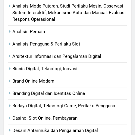
Analisis Mode Putaran, Studi Perilaku Mesin, Observasi
Sistem Interaktif, Mekanisme Auto dan Manual, Evaluasi
Respons Operasional
Analisis Pemain
Analisis Pengguna & Perilaku Slot
Arsitektur Informasi dan Pengalaman Digital
Bisnis Digital, Teknologi, Inovasi​
Brand Online Modern
Branding Digital dan Identitas Online
Budaya Digital, Teknologi Game, Perilaku Pengguna
Casino, Slot Online, Pembayaran
Desain Antarmuka dan Pengalaman Digital