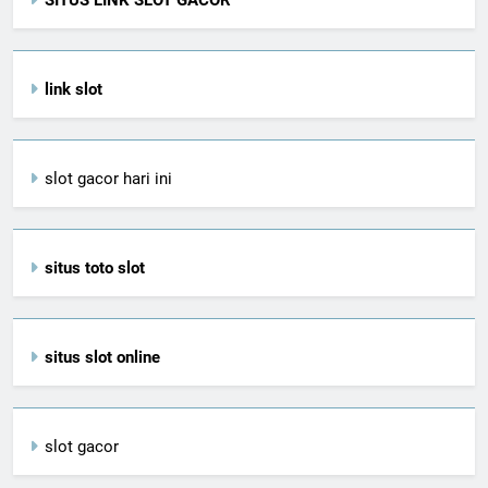
SITUS LINK SLOT GACOR
link slot
slot gacor hari ini
situs toto slot
situs slot online
slot gacor