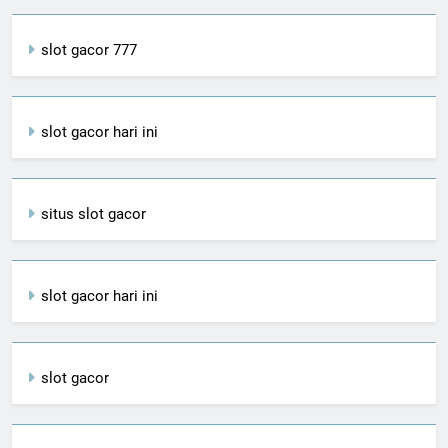
slot gacor 777
slot gacor hari ini
situs slot gacor
slot gacor hari ini
slot gacor