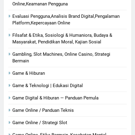
Online,Keamanan Pengguna
Evaluasi Pengguna,Analisis Brand Digital,Pengalaman
Platform,Kepercayaan Online
Filsafat & Etika, Sosiologi & Humaniora, Budaya &
Masyarakat, Pendidikan Moral, Kajian Sosial
Gambling, Slot Machines, Online Casino, Strategi
Bermain
Game & Hiburan
Game & Teknologi | Edukasi Digital
Game Digital & Hiburan — Panduan Pemula
Game Online / Panduan Teknis
Game Online / Strategi Slot