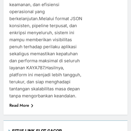
keamanan, dan efisiensi
operasional yang
berkelanjutan.Melalui format JSON
konsisten, pipeline terpusat, dan
enkripsi menyeluruh, sistem ini
mampu memberikan visibilitas
penuh terhadap perilaku aplikasi
sekaligus memastikan kepatuhan
dan performa maksimal di seluruh
layanan KAYA787.Hasilnya,
platform ini menjadi lebih tangguh,
terukur, dan siap menghadapi
tantangan skalabilitas masa depan
tanpa mengorbankan keandalan.
Read More