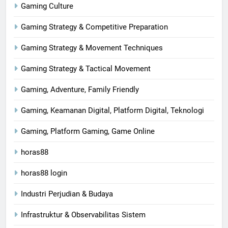
Gaming Culture
Gaming Strategy & Competitive Preparation
Gaming Strategy & Movement Techniques
Gaming Strategy & Tactical Movement
Gaming, Adventure, Family Friendly
Gaming, Keamanan Digital, Platform Digital, Teknologi
Gaming, Platform Gaming, Game Online
horas88
horas88 login
Industri Perjudian & Budaya
Infrastruktur & Observabilitas Sistem