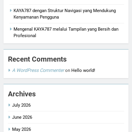
KAYA787 dengan Struktur Navigasi yang Mendukung
Kenyamanan Pengguna
Mengenal KAYA787 melalui Tampilan yang Bersih dan
Profesional
Recent Comments
A WordPress Commenter
on
Hello world!
Archives
July 2026
June 2026
May 2026