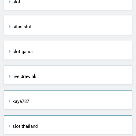
slot
situs slot
slot gacor
live draw hk
kaya787
slot thailand