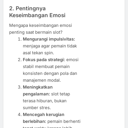
2. Pentingnya
Keseimbangan Emosi
Mengapa keseimbangan emosi
penting saat bermain slot?
Mengurangi impulsivitas:
menjaga agar pemain tidak
asal tekan spin.
Fokus pada strategi:
emosi
stabil membuat pemain
konsisten dengan pola dan
manajemen modal.
Meningkatkan
pengalaman:
slot tetap
terasa hiburan, bukan
sumber stres.
Mencegah kerugian
berlebihan:
pemain berhenti