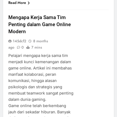
Read More
Mengapa Kerja Sama Tim
Penting dalam Game Online
Modern
145dcf2
8 months
ago
0
7 mins
Pelajari mengapa kerja sama tim
menjadi kunci kemenangan dalam
game online. Artikel ini membahas
manfaat kolaborasi, peran
komunikasi, hingga alasan
psikologis dan strategis yang
membuat teamwork sangat penting
dalam dunia gaming.
Game online telah berkembang
jauh dari sekadar hiburan. Banyak