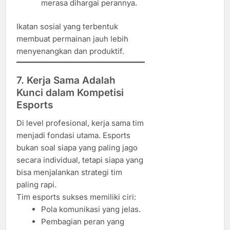
merasa dihargai perannya.
Ikatan sosial yang terbentuk
membuat permainan jauh lebih
menyenangkan dan produktif.
7. Kerja Sama Adalah
Kunci dalam Kompetisi
Esports
Di level profesional, kerja sama tim
menjadi fondasi utama. Esports
bukan soal siapa yang paling jago
secara individual, tetapi siapa yang
bisa menjalankan strategi tim
paling rapi.
Tim esports sukses memiliki ciri:
Pola komunikasi yang jelas.
Pembagian peran yang