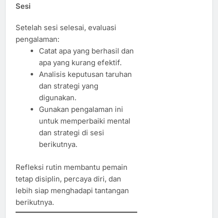
Sesi
Setelah sesi selesai, evaluasi
pengalaman:
Catat apa yang berhasil dan
apa yang kurang efektif.
Analisis keputusan taruhan
dan strategi yang
digunakan.
Gunakan pengalaman ini
untuk memperbaiki mental
dan strategi di sesi
berikutnya.
Refleksi rutin membantu pemain
tetap disiplin, percaya diri, dan
lebih siap menghadapi tantangan
berikutnya.