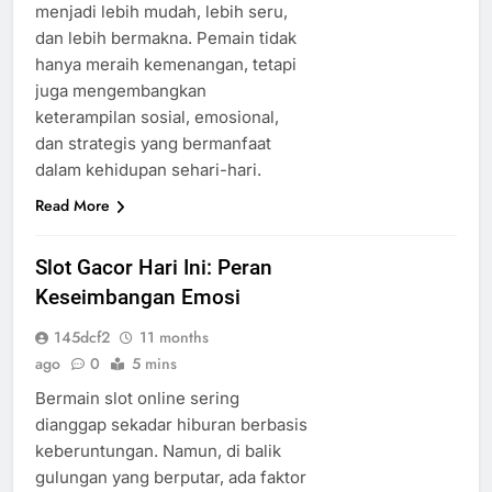
menjadi lebih mudah, lebih seru,
dan lebih bermakna. Pemain tidak
hanya meraih kemenangan, tetapi
juga mengembangkan
keterampilan sosial, emosional,
dan strategis yang bermanfaat
dalam kehidupan sehari-hari.
Read More
Slot Gacor Hari Ini: Peran
Keseimbangan Emosi
145dcf2
11 months
ago
0
5 mins
Bermain slot online sering
dianggap sekadar hiburan berbasis
keberuntungan. Namun, di balik
gulungan yang berputar, ada faktor