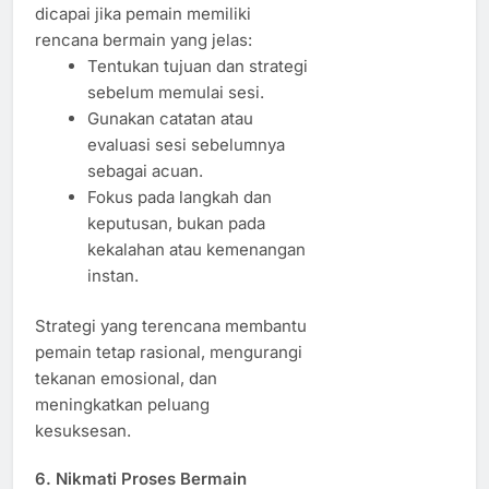
dicapai jika pemain memiliki
rencana bermain yang jelas:
Tentukan tujuan dan strategi
sebelum memulai sesi.
Gunakan catatan atau
evaluasi sesi sebelumnya
sebagai acuan.
Fokus pada langkah dan
keputusan, bukan pada
kekalahan atau kemenangan
instan.
Strategi yang terencana membantu
pemain tetap rasional, mengurangi
tekanan emosional, dan
meningkatkan peluang
kesuksesan.
6. Nikmati Proses Bermain