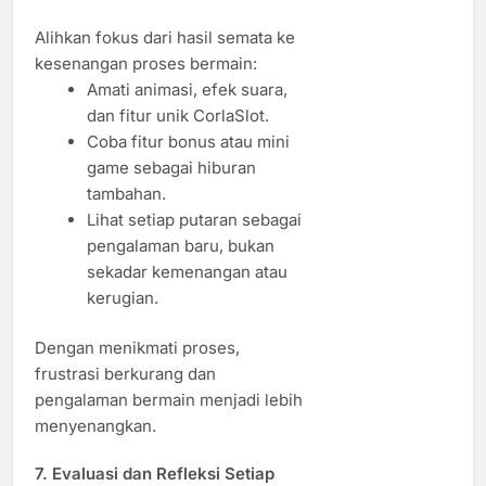
Alihkan fokus dari hasil semata ke
kesenangan proses bermain:
Amati animasi, efek suara,
dan fitur unik CorlaSlot.
Coba fitur bonus atau mini
game sebagai hiburan
tambahan.
Lihat setiap putaran sebagai
pengalaman baru, bukan
sekadar kemenangan atau
kerugian.
Dengan menikmati proses,
frustrasi berkurang dan
pengalaman bermain menjadi lebih
menyenangkan.
7. Evaluasi dan Refleksi Setiap