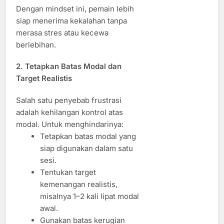
Dengan mindset ini, pemain lebih
siap menerima kekalahan tanpa
merasa stres atau kecewa
berlebihan.
2. Tetapkan Batas Modal dan
Target Realistis
Salah satu penyebab frustrasi
adalah kehilangan kontrol atas
modal. Untuk menghindarinya:
Tetapkan batas modal yang
siap digunakan dalam satu
sesi.
Tentukan target
kemenangan realistis,
misalnya 1–2 kali lipat modal
awal.
Gunakan batas kerugian