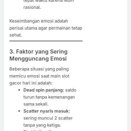
tepat waktu karena lebih
rasional.
Keseimbangan emosi adalah
perisai utama agar permainan tetap
sehat.
3. Faktor yang Sering
Mengguncang Emosi
Beberapa situasi yang paling
memicu emosi saat main slot
gacor hari ini adalah:
Dead spin panjang:
saldo
turun tanpa kemenangan
sama sekali.
Scatter nyaris masuk:
sering muncul 2 scatter
tanpa yang ketiga.