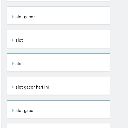
slot gacor
slot
slot
slot gacor hari ini
slot gacor