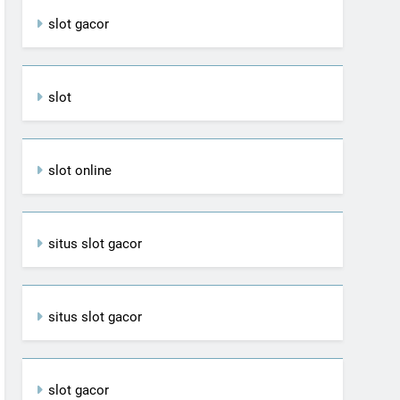
slot gacor
slot
slot online
situs slot gacor
situs slot gacor
slot gacor