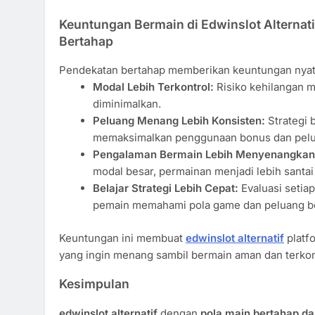
Keuntungan Bermain di Edwinslot Alternat
Bertahap
Pendekatan bertahap memberikan keuntungan nyat
Modal Lebih Terkontrol:
Risiko kehilangan m
diminimalkan.
Peluang Menang Lebih Konsisten:
Strategi 
memaksimalkan penggunaan bonus dan pel
Pengalaman Bermain Lebih Menyenangkan
modal besar, permainan menjadi lebih santai
Belajar Strategi Lebih Cepat:
Evaluasi setia
pemain memahami pola game dan peluang b
Keuntungan ini membuat
edwinslot alternatif
platf
yang ingin menang sambil bermain aman dan terkon
Kesimpulan
edwinslot alternatif
dengan
pola main bertahap da