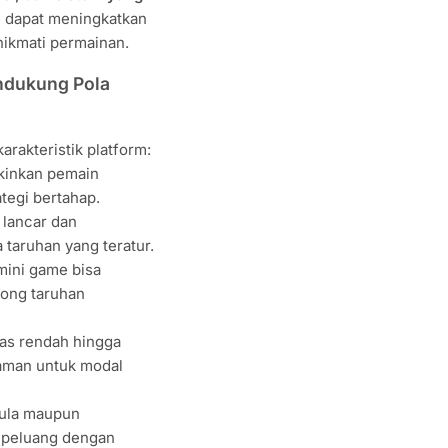
n dapat meningkatkan
nikmati permainan.
endukung Pola
rakteristik platform:
inkan pemain
tegi bertahap.
 lancar dan
aruhan yang teratur.
mini game bisa
ong taruhan
as rendah hingga
aman untuk modal
ula maupun
 peluang dengan