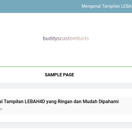
Mengenal Tampilan LEBA
Mengenal Sistem Navigasi
KAYA787 dengan Struktur Navigasi 
EDWINSLOT sebagai Platform Dig
dy's Custom Baits
Mengenal Tampilan LEBA
Umpan Ikan Dan Aksesori Memancing Terbaik Di Buddy’s Custo
Mengenal Sistem Navigasi
SAMPLE PAGE
KAYA787 dengan Struktur Navigasi 
LEBAH4D yang Ringan dan Mudah Dipahami
Mengenal S
3 Weeks Ago