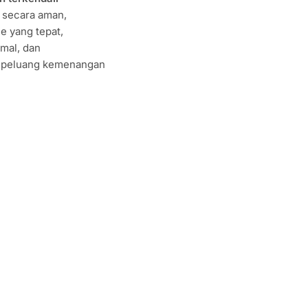
 secara aman,
e yang tepat,
mal, dan
n peluang kemenangan