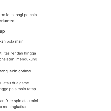
form ideal bagi pemain
erkontrol
.
hap
kan pola main
ilitas rendah hingga
onsisten, mendukung
ang lebih optimal
.
u atau dua game
ingga pola main tetap
n free spin atau mini
a meningkatkan