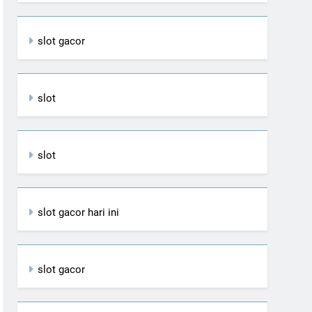
slot gacor
slot
slot
slot gacor hari ini
slot gacor