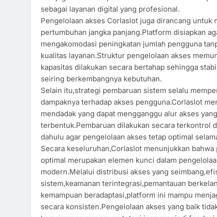
sebagai layanan digital yang profesional.
Pengelolaan akses Corlaslot juga dirancang untu
pertumbuhan jangka panjang.Platform disiapkan a
mengakomodasi peningkatan jumlah pengguna tan
kualitas layanan.Struktur pengelolaan akses mem
kapasitas dilakukan secara bertahap sehingga stabil
seiring berkembangnya kebutuhan.
Selain itu,strategi pembaruan sistem selalu memp
dampaknya terhadap akses pengguna.Corlaslot me
mendadak yang dapat mengganggu alur akses yan
terbentuk.Pembaruan dilakukan secara terkontrol da
dahulu agar pengelolaan akses tetap optimal selam
Secara keseluruhan,Corlaslot menunjukkan bahwa 
optimal merupakan elemen kunci dalam pengelolaan
modern.Melalui distribusi akses yang seimbang,efi
sistem,keamanan terintegrasi,pemantauan berkelan
kemampuan beradaptasi,platform ini mampu menjag
secara konsisten.Pengelolaan akses yang baik tid