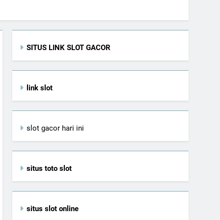
SITUS LINK SLOT GACOR
link slot
slot gacor hari ini
situs toto slot
situs slot online