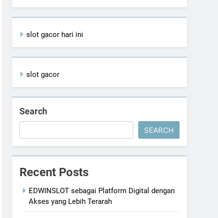
slot gacor hari ini
slot gacor
Search
SEARCH
Recent Posts
EDWINSLOT sebagai Platform Digital dengan
Akses yang Lebih Terarah