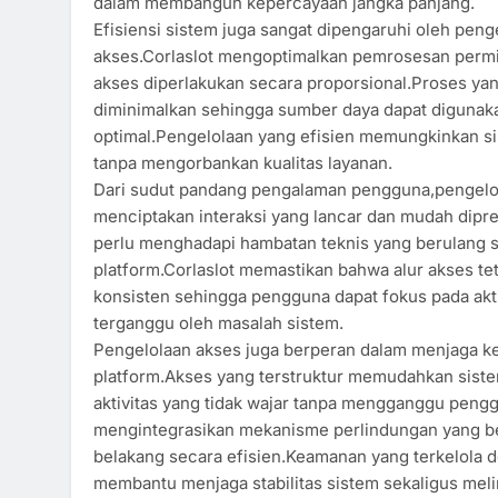
dalam membangun kepercayaan jangka panjang.
Efisiensi sistem juga sangat dipengaruhi oleh peng
akses.Corlaslot mengoptimalkan pemrosesan permi
akses diperlakukan secara proporsional.Proses yan
diminimalkan sehingga sumber daya dapat digunak
optimal.Pengelolaan yang efisien memungkinkan si
tanpa mengorbankan kualitas layanan.
Dari sudut pandang pengalaman pengguna,pengelol
menciptakan interaksi yang lancar dan mudah dipre
perlu menghadapi hambatan teknis yang berulang 
platform.Corlaslot memastikan bahwa alur akses t
konsisten sehingga pengguna dapat fokus pada akti
terganggu oleh masalah sistem.
Pengelolaan akses juga berperan dalam menjaga 
platform.Akses yang terstruktur memudahkan siste
aktivitas yang tidak wajar tanpa mengganggu pengg
mengintegrasikan mekanisme perlindungan yang ber
belakang secara efisien.Keamanan yang terkelola 
membantu menjaga stabilitas sistem sekaligus meli