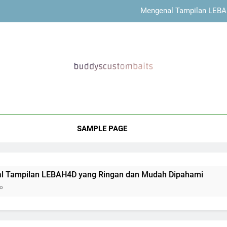
Mengenal Tampilan LEBA
Mengenal Sistem Navigasi
KAYA787 dengan Struktur Navigasi 
EDWINSLOT sebagai Platform Dig
dy's Custom Baits
Mengenal Tampilan LEBA
Umpan Ikan Dan Aksesori Memancing Terbaik Di Buddy’s Custo
Mengenal Sistem Navigasi
SAMPLE PAGE
KAYA787 dengan Struktur Navigasi 
LEBAH4D yang Ringan dan Mudah Dipahami
Mengenal S
2 Weeks Ago