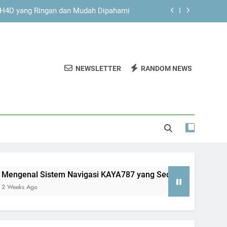
H4D yang Ringan dan Mudah Dipahami
 KAYA787 yang Sederhana dan Terarah
yang Mendukung Kenyamanan Pengguna
NEWSLETTER
RANDOM NEWS
ital dengan Akses yang Lebih Terarah
H4D yang Ringan dan Mudah Dipahami
m Baits. Untuk Hasil Memancing Yang Maksimal.
 KAYA787 yang Sederhana dan Terarah
yang Mendukung Kenyamanan Pengguna
istem Navigasi KAYA787 yang Sederhana dan Terarah