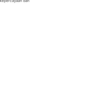
 kepercayaan dan