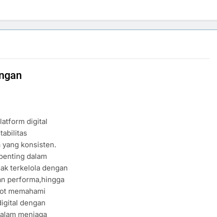
engan
atform digital
abilitas
 yang konsisten.
penting dalam
dak terkelola dengan
an performa,hingga
slot memahami
igital dengan
dalam menjaga