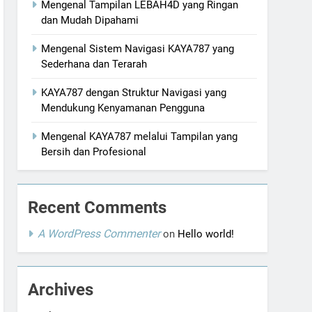
Mengenal Tampilan LEBAH4D yang Ringan
dan Mudah Dipahami
Mengenal Sistem Navigasi KAYA787 yang
Sederhana dan Terarah
KAYA787 dengan Struktur Navigasi yang
Mendukung Kenyamanan Pengguna
Mengenal KAYA787 melalui Tampilan yang
Bersih dan Profesional
Recent Comments
A WordPress Commenter
on
Hello world!
Archives