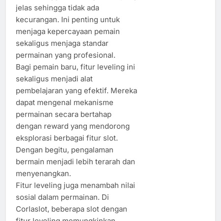
jelas sehingga tidak ada
kecurangan. Ini penting untuk
menjaga kepercayaan pemain
sekaligus menjaga standar
permainan yang profesional.
Bagi pemain baru, fitur leveling ini
sekaligus menjadi alat
pembelajaran yang efektif. Mereka
dapat mengenal mekanisme
permainan secara bertahap
dengan reward yang mendorong
eksplorasi berbagai fitur slot.
Dengan begitu, pengalaman
bermain menjadi lebih terarah dan
menyenangkan.
Fitur leveling juga menambah nilai
sosial dalam permainan. Di
Corlaslot, beberapa slot dengan
fitur leveling memungkinkan