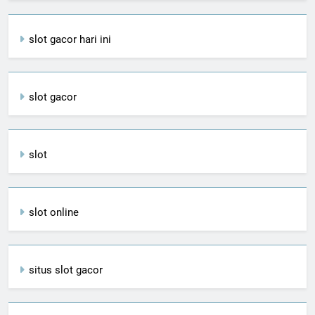
slot gacor hari ini
slot gacor
slot
slot online
situs slot gacor