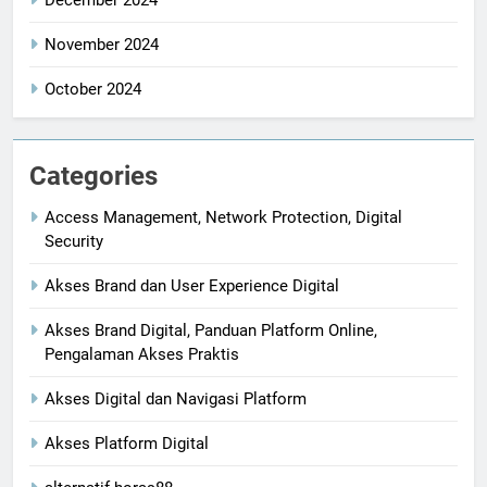
December 2024
November 2024
October 2024
Categories
Access Management, Network Protection, Digital
Security
Akses Brand dan User Experience Digital
Akses Brand Digital, Panduan Platform Online,
Pengalaman Akses Praktis
Akses Digital dan Navigasi Platform
Akses Platform Digital