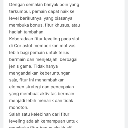
Dengan semakin banyak poin yang
terkumpul, pemain dapat naik ke
level berikutnya, yang biasanya
membuka bonus, fitur khusus, atau
hadiah tambahan.
Keberadaan fitur leveling pada slot
di Corlaslot memberikan motivasi
lebih bagi pemain untuk terus
bermain dan menjelajahi berbagai
jenis game. Tidak hanya
mengandalkan keberuntungan
saja, fitur ini menambahkan
elemen strategi dan pencapaian
yang membuat aktivitas bermain
menjadi lebih menarik dan tidak
monoton.
Salah satu kelebihan dari fitur
leveling adalah kemampuan untuk
membuka fitur bonus eksklusif