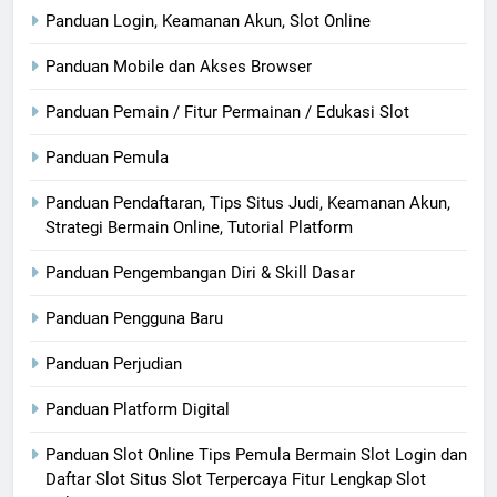
Panduan Login, Keamanan Akun, Slot Online
Panduan Mobile dan Akses Browser
Panduan Pemain / Fitur Permainan / Edukasi Slot
Panduan Pemula
Panduan Pendaftaran, Tips Situs Judi, Keamanan Akun,
Strategi Bermain Online, Tutorial Platform
Panduan Pengembangan Diri & Skill Dasar
Panduan Pengguna Baru
Panduan Perjudian
Panduan Platform Digital
Panduan Slot Online Tips Pemula Bermain Slot Login dan
Daftar Slot Situs Slot Terpercaya Fitur Lengkap Slot