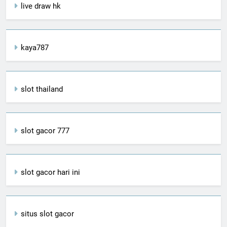
live draw hk
kaya787
slot thailand
slot gacor 777
slot gacor hari ini
situs slot gacor