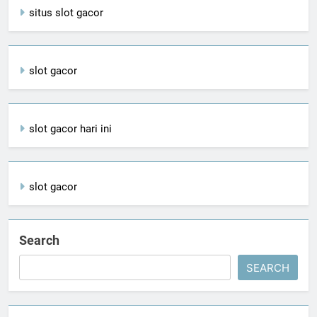
situs slot gacor
slot gacor
slot gacor hari ini
slot gacor
Search
SEARCH