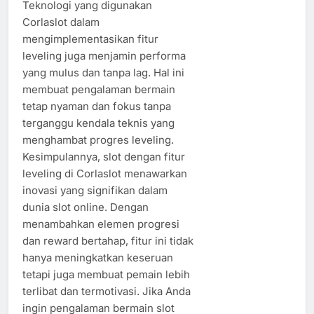
Teknologi yang digunakan
Corlaslot dalam
mengimplementasikan fitur
leveling juga menjamin performa
yang mulus dan tanpa lag. Hal ini
membuat pengalaman bermain
tetap nyaman dan fokus tanpa
terganggu kendala teknis yang
menghambat progres leveling.
Kesimpulannya, slot dengan fitur
leveling di Corlaslot menawarkan
inovasi yang signifikan dalam
dunia slot online. Dengan
menambahkan elemen progresi
dan reward bertahap, fitur ini tidak
hanya meningkatkan keseruan
tetapi juga membuat pemain lebih
terlibat dan termotivasi. Jika Anda
ingin pengalaman bermain slot