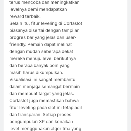
terus mencoba dan meningkatkan
levelnya demi mendapatkan
reward terbaik.
Selain itu, fitur leveling di Corlaslot
biasanya disertai dengan tampilan
progres bar yang jelas dan user-
friendly. Pemain dapat melihat
dengan mudah seberapa dekat
mereka menuju level berikutnya
dan berapa banyak poin yang
masih harus dikumpulkan.
Visualisasi ini sangat membantu
dalam menjaga semangat bermain
dan membuat target yang jelas.
Corlaslot juga memastikan bahwa
fitur leveling pada slot ini tetap adil
dan transparan. Setiap proses
pengumpulan XP dan kenaikan
level menggunakan algoritma yang