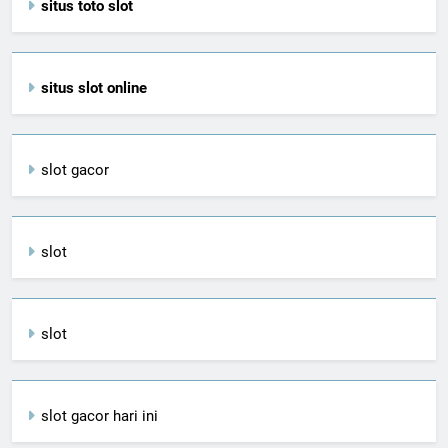
situs toto slot
situs slot online
slot gacor
slot
slot
slot gacor hari ini