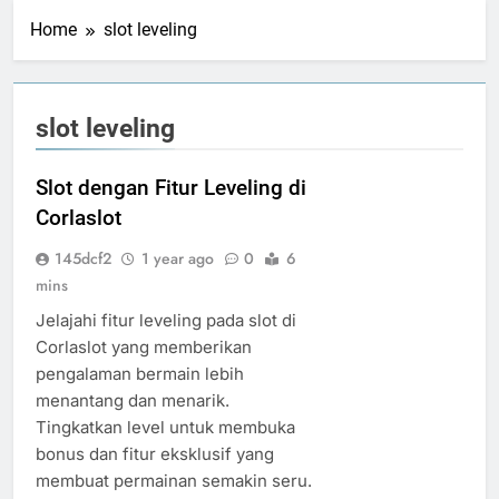
Home
slot leveling
slot leveling
Slot dengan Fitur Leveling di
Corlaslot
145dcf2
1 year ago
0
6
mins
Jelajahi fitur leveling pada slot di
Corlaslot yang memberikan
pengalaman bermain lebih
menantang dan menarik.
Tingkatkan level untuk membuka
bonus dan fitur eksklusif yang
membuat permainan semakin seru.