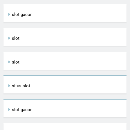
slot gacor
slot
slot
situs slot
slot gacor