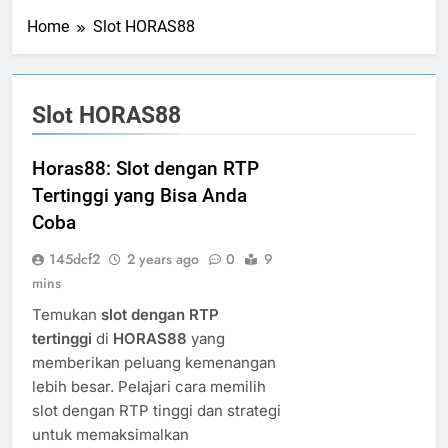
Home
Slot HORAS88
Slot HORAS88
Horas88: Slot dengan RTP
Tertinggi yang Bisa Anda
Coba
145dcf2
2 years ago
0
9
mins
Temukan
slot dengan RTP
tertinggi
di
HORAS88
yang
memberikan peluang kemenangan
lebih besar. Pelajari cara memilih
slot dengan RTP tinggi dan strategi
untuk memaksimalkan