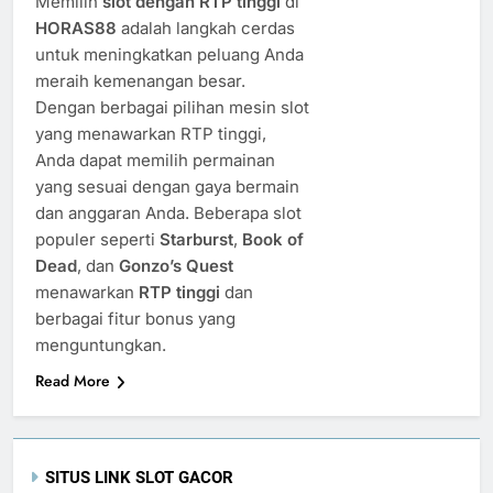
Memilih
slot dengan RTP tinggi
di
HORAS88
adalah langkah cerdas
untuk meningkatkan peluang Anda
meraih kemenangan besar.
Dengan berbagai pilihan mesin slot
yang menawarkan RTP tinggi,
Anda dapat memilih permainan
yang sesuai dengan gaya bermain
dan anggaran Anda. Beberapa slot
populer seperti
Starburst
,
Book of
Dead
, dan
Gonzo’s Quest
menawarkan
RTP tinggi
dan
berbagai fitur bonus yang
menguntungkan.
Read More
SITUS LINK SLOT GACOR