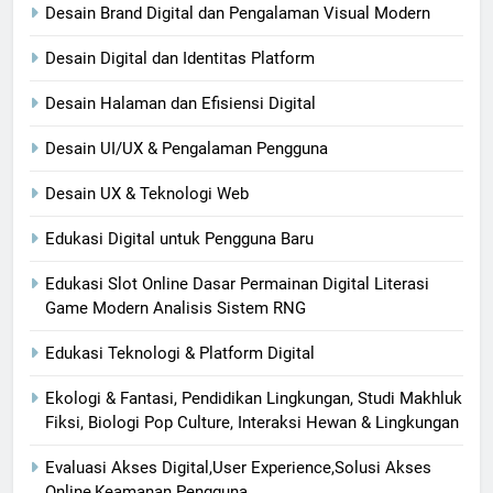
Desain Brand Digital dan Pengalaman Visual Modern
Desain Digital dan Identitas Platform
Desain Halaman dan Efisiensi Digital
Desain UI/UX & Pengalaman Pengguna
Desain UX & Teknologi Web
Edukasi Digital untuk Pengguna Baru
Edukasi Slot Online Dasar Permainan Digital Literasi
Game Modern Analisis Sistem RNG
Edukasi Teknologi & Platform Digital
Ekologi & Fantasi, Pendidikan Lingkungan, Studi Makhluk
Fiksi, Biologi Pop Culture, Interaksi Hewan & Lingkungan
Evaluasi Akses Digital,User Experience,Solusi Akses
Online,Keamanan Pengguna