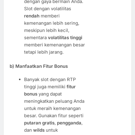
dengan gaya bermain Anda.
Slot dengan volatilitas
rendah
memberi
kemenangan lebih sering,
meskipun lebih kecil,
sementara
volatilitas tinggi
memberi kemenangan besar
tetapi lebih jarang.
b)
Manfaatkan Fitur Bonus
Banyak slot dengan RTP
tinggi juga memiliki
fitur
bonus
yang dapat
meningkatkan peluang Anda
untuk meraih kemenangan
besar. Gunakan fitur seperti
putaran gratis
,
pengganda
,
dan
wilds
untuk