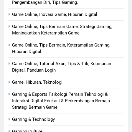
Pengembangan Diri, Tips Gaming.
Game Online, Inovasi Game, Hiburan Digital
Game Online, Tips Bermain Game, Strategi Gaming,
Meningkatkan Keterampilan Game
Game Online, Tips Bermain, Keterampilan Gaming,
Hiburan Digital
Game Online, Tutorial Akun, Tips & Trik, Keamanan
Digital, Panduan Login
Game, Hiburan, Teknologi
Gaming & Esports Psikologi Pemain Teknologi &
Interaksi Digital Edukasi & Perkembangan Remaja
Strategi Bermain Game
Gaming & Technology
Gaming Culture