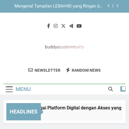
Skip
Mengenal Sistem Navigasi KAYA787 yang
to
Sederhana dan Terarah
content
KAYA787 dengan Struktur Navigasi yang
Mendukung Kenyamanan Pengguna
EDWINSLOT sebagai Platform Digital dengan
Akses yang Lebih Terarah
Mengenal Tampilan LEBAH4D yang Ringan dan
Mudah Dipahami
Mengenal Sistem Navigasi KAYA787 yang
Sederhana dan Terarah
Buddy's Custom
Dapatkan Umpan Ikan Dan Aksesori
KAYA787 dengan Struktur Navigasi yang
NEWSLETTER
RANDOM NEWS
Baits
Mendukung Kenyamanan Pengguna
Memancing Terbaik Di Buddy’s Custom
Baits. Untuk Hasil Memancing Yang
MENU
Maksimal.
WINSLOT sebagai Platform Digital dengan Akses yang Lebih 
HEADLINES
Weeks Ago