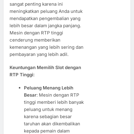
sangat penting karena ini
meningkatkan peluang Anda untuk
mendapatkan pengembalian yang
lebih besar dalam jangka panjang.
Mesin dengan RTP tinggi
cenderung memberikan
kemenangan yang lebih sering dan
pembayaran yang lebih adil.
Keuntungan Memilih Slot dengan
RTP Tinggi:
Peluang Menang Lebih
Besar
: Mesin dengan RTP
tinggi memberi lebih banyak
peluang untuk menang
karena sebagian besar
taruhan akan dikembalikan
kepada pemain dalam