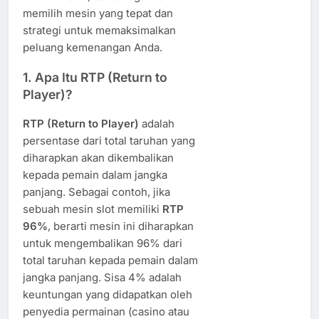
memilih mesin yang tepat dan
strategi untuk memaksimalkan
peluang kemenangan Anda.
1.
Apa Itu RTP (Return to
Player)?
RTP (Return to Player)
adalah
persentase dari total taruhan yang
diharapkan akan dikembalikan
kepada pemain dalam jangka
panjang. Sebagai contoh, jika
sebuah mesin slot memiliki
RTP
96%
, berarti mesin ini diharapkan
untuk mengembalikan 96% dari
total taruhan kepada pemain dalam
jangka panjang. Sisa 4% adalah
keuntungan yang didapatkan oleh
penyedia permainan (casino atau