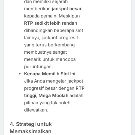
dan memiliki sejarah
memberikan
jackpot besar
kepada pemain. Meskipun
RTP sedikit lebih rendah
dibandingkan beberapa slot
lainnya, jackpot progresif
yang terus berkembang
membuatnya sangat
menarik untuk mencoba
peruntungan.
Kenapa Memilih Slot Ini
:
Jika Anda mengejar jackpot
progresif besar dengan
RTP
tinggi
,
Mega Moolah
adalah
pilihan yang tak boleh
dilewatkan.
4.
Strategi untuk
Memaksimalkan