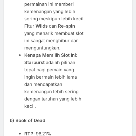
permainan ini memberi
kemenangan yang lebih
sering meskipun lebih kecil.
Fitur
Wilds
dan
Re-spin
yang menarik membuat slot
ini sangat menghibur dan
menguntungkan.
Kenapa Memilih Slot Ini
:
Starburst
adalah pilihan
tepat bagi pemain yang
ingin bermain lebih lama
dan mendapatkan
kemenangan lebih sering
dengan taruhan yang lebih
kecil.
b)
Book of Dead
RTP
: 96.21%