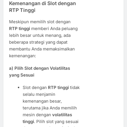
Kemenangan di Slot dengan
RTP Tinggi
Meskipun memilih slot dengan
RTP tinggi
memberi Anda peluang
lebih besar untuk menang, ada
beberapa strategi yang dapat
membantu Anda memaksimalkan
kemenangan:
a)
Pilih Slot dengan Volatilitas
yang Sesuai
Slot dengan
RTP tinggi
tidak
selalu menjamin
kemenangan besar,
terutama jika Anda memilih
mesin dengan
volatilitas
tinggi
. Pilih slot yang sesuai