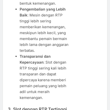
bentuk kemenangan.
Pengembalian yang Lebih
Baik
: Mesin dengan RTP
tinggi lebih sering
memberikan kemenangan,
meskipun lebih kecil, yang
membantu pemain bermain
lebih lama dengan anggaran
terbatas.
Transparansi dan
Kepercayaan
: Slot dengan
RTP tinggi sering kali lebih
transparan dan dapat
dipercaya karena memberi
pemain peluang yang lebih
adil untuk meraih
kemenangan.
3.
Slot dengan RTP Tertinggi