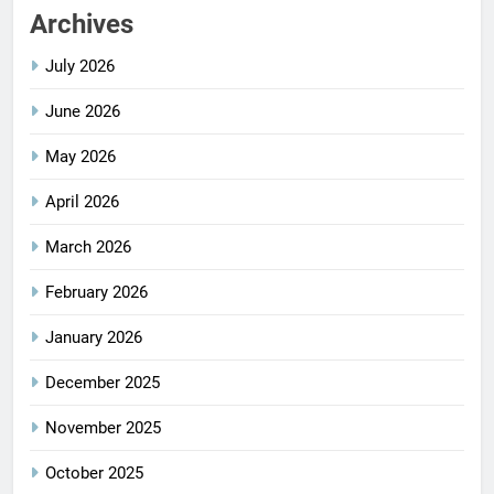
Archives
July 2026
June 2026
May 2026
April 2026
March 2026
February 2026
January 2026
December 2025
November 2025
October 2025