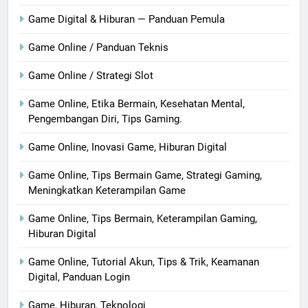
Game Digital & Hiburan — Panduan Pemula
Game Online / Panduan Teknis
Game Online / Strategi Slot
Game Online, Etika Bermain, Kesehatan Mental,
Pengembangan Diri, Tips Gaming.
Game Online, Inovasi Game, Hiburan Digital
Game Online, Tips Bermain Game, Strategi Gaming,
Meningkatkan Keterampilan Game
Game Online, Tips Bermain, Keterampilan Gaming,
Hiburan Digital
Game Online, Tutorial Akun, Tips & Trik, Keamanan
Digital, Panduan Login
Game, Hiburan, Teknologi