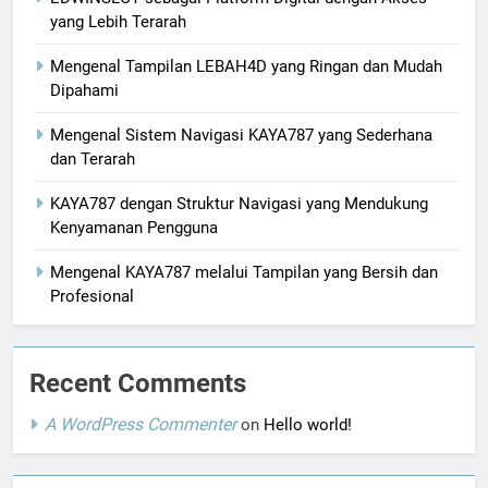
yang Lebih Terarah
Mengenal Tampilan LEBAH4D yang Ringan dan Mudah
Dipahami
Mengenal Sistem Navigasi KAYA787 yang Sederhana
dan Terarah
KAYA787 dengan Struktur Navigasi yang Mendukung
Kenyamanan Pengguna
Mengenal KAYA787 melalui Tampilan yang Bersih dan
Profesional
Recent Comments
A WordPress Commenter
on
Hello world!