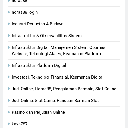
horas88
horas88 login
Industri Perjudian & Budaya
Infrastruktur & Observabilitas Sistem
Infrastruktur Digital, Manajemen Sistem, Optimasi
Website, Teknologi Akses, Keamanan Platform
Infrastruktur Platform Digital
Investasi, Teknologi Finansial, Keamanan Digital
Judi Online, Horas88, Pengalaman Bermain, Slot Online
Judi Online, Slot Game, Panduan Bermain Slot
Kasino dan Perjudian Online
kaya787