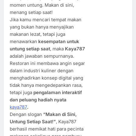
momen untung. Makan di sini,
menang setiap saat!
Jika kamu mencari tempat makan
yang bukan hanya menyajikan
makanan lezat, tetapi juga
menawarkan
kesempatan untuk
untung setiap saat
, maka
Kaya787
adalah jawaban sempurnanya.
Restoran ini membawa angin segar
dalam industri kuliner dengan
menghadirkan konsep digital yang
tidak hanya mengedepankan rasa,
tetapi juga
pengalaman interaktif
dan peluang hadiah nyata
kaya787
.
Dengan slogan
“Makan di Sini,
Untung Setiap Saat!”
, Kaya787
berhasil memikat hati para pecinta