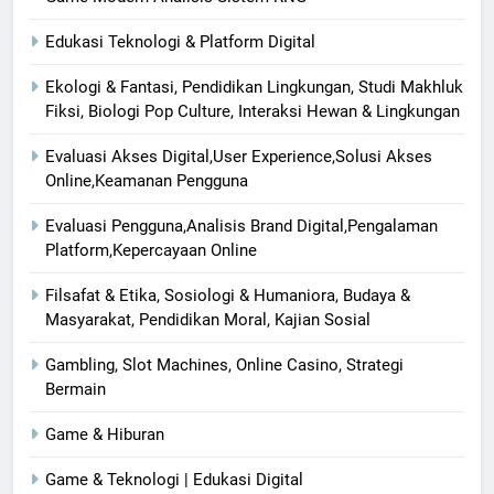
Edukasi Teknologi & Platform Digital
Ekologi & Fantasi, Pendidikan Lingkungan, Studi Makhluk
Fiksi, Biologi Pop Culture, Interaksi Hewan & Lingkungan
Evaluasi Akses Digital,User Experience,Solusi Akses
Online,Keamanan Pengguna
Evaluasi Pengguna,Analisis Brand Digital,Pengalaman
Platform,Kepercayaan Online
Filsafat & Etika, Sosiologi & Humaniora, Budaya &
Masyarakat, Pendidikan Moral, Kajian Sosial
Gambling, Slot Machines, Online Casino, Strategi
Bermain
Game & Hiburan
Game & Teknologi | Edukasi Digital