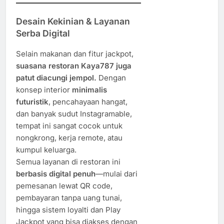
Desain Kekinian & Layanan
Serba Digital
Selain makanan dan fitur jackpot,
suasana restoran Kaya787 juga
patut diacungi jempol.
Dengan
konsep interior
minimalis
futuristik
, pencahayaan hangat,
dan banyak sudut Instagramable,
tempat ini sangat cocok untuk
nongkrong, kerja remote, atau
kumpul keluarga.
Semua layanan di restoran ini
berbasis digital penuh
—mulai dari
pemesanan lewat QR code,
pembayaran tanpa uang tunai,
hingga sistem loyalti dan Play
Jackpot yang bisa diakses dengan