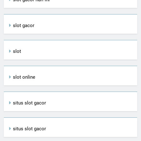
slot gacor
slot
slot online
situs slot gacor
situs slot gacor