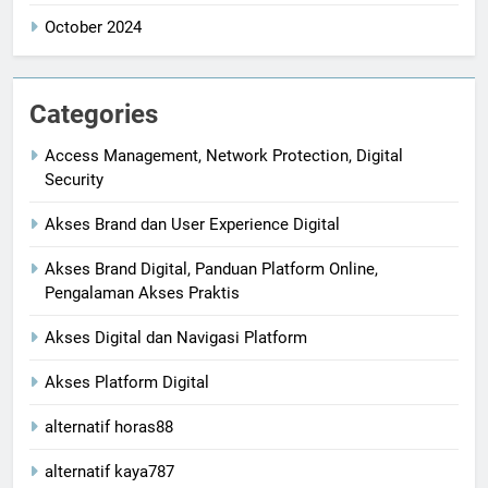
October 2024
Categories
Access Management, Network Protection, Digital
Security
Akses Brand dan User Experience Digital
Akses Brand Digital, Panduan Platform Online,
Pengalaman Akses Praktis
Akses Digital dan Navigasi Platform
Akses Platform Digital
alternatif horas88
alternatif kaya787