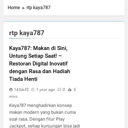
Home
rtp kaya787
rtp kaya787
Kaya787: Makan di Sini,
Untung Setiap Saat! –
Restoran Digital Inovatif
dengan Rasa dan Hadiah
Tiada Henti
145dcf2
1 year ago
0
5
mins
Kaya787 menghadirkan konsep
makan modern yang bukan cuma
soal rasa. Dengan fitur Play
Jackpot, setiap kunjungan bisa jadi