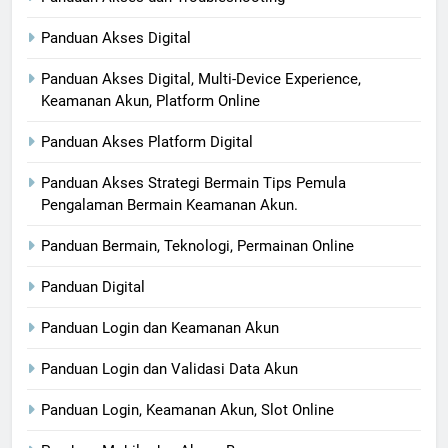
Panduan Akses Digital
Panduan Akses Digital, Multi-Device Experience,
Keamanan Akun, Platform Online
Panduan Akses Platform Digital
Panduan Akses Strategi Bermain Tips Pemula
Pengalaman Bermain Keamanan Akun.
Panduan Bermain, Teknologi, Permainan Online
Panduan Digital
Panduan Login dan Keamanan Akun
Panduan Login dan Validasi Data Akun
Panduan Login, Keamanan Akun, Slot Online