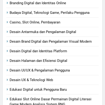
Branding Digital dan Identitas Online
Budaya Digital, Teknologi Game, Perilaku Pengguna
Casino, Slot Online, Pembayaran
Desain Antarmuka dan Pengalaman Digital
Desain Brand Digital dan Pengalaman Visual Modern
Desain Digital dan Identitas Platform
Desain Halaman dan Efisiensi Digital
Desain UI/UX & Pengalaman Pengguna
Desain UX & Teknologi Web
Edukasi Digital untuk Pengguna Baru
Edukasi Slot Online Dasar Permainan Digital Literasi
Game Modern Analisis Sistem RNG