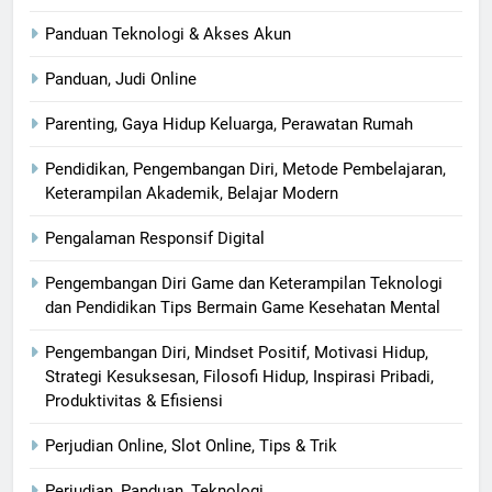
Panduan Teknologi & Akses Akun
Panduan, Judi Online
Parenting, Gaya Hidup Keluarga, Perawatan Rumah
Pendidikan, Pengembangan Diri, Metode Pembelajaran,
Keterampilan Akademik, Belajar Modern
Pengalaman Responsif Digital
Pengembangan Diri Game dan Keterampilan Teknologi
dan Pendidikan Tips Bermain Game Kesehatan Mental
Pengembangan Diri, Mindset Positif, Motivasi Hidup,
Strategi Kesuksesan, Filosofi Hidup, Inspirasi Pribadi,
Produktivitas & Efisiensi
Perjudian Online, Slot Online, Tips & Trik
Perjudian, Panduan, Teknologi