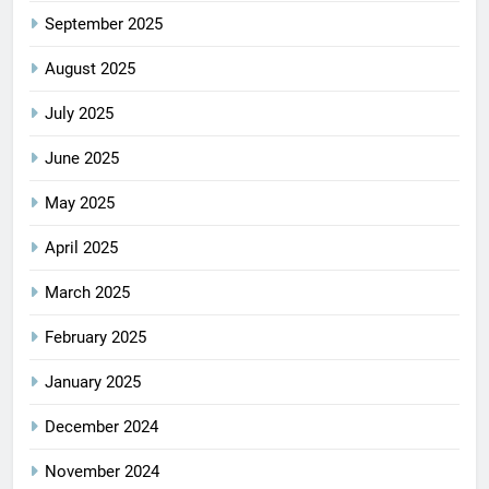
September 2025
August 2025
July 2025
June 2025
May 2025
April 2025
March 2025
February 2025
January 2025
December 2024
November 2024