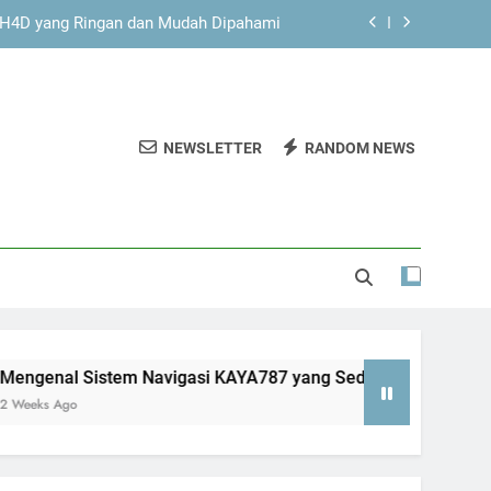
H4D yang Ringan dan Mudah Dipahami
 KAYA787 yang Sederhana dan Terarah
yang Mendukung Kenyamanan Pengguna
NEWSLETTER
RANDOM NEWS
ital dengan Akses yang Lebih Terarah
H4D yang Ringan dan Mudah Dipahami
m Baits. Untuk Hasil Memancing Yang Maksimal.
 KAYA787 yang Sederhana dan Terarah
yang Mendukung Kenyamanan Pengguna
stem Navigasi KAYA787 yang Sederhana dan Terarah
K
3