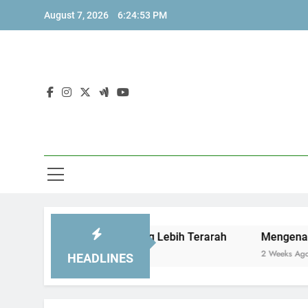
Skip
August 7, 2026
6:24:54 PM
to
content
Bud
Dapatkan 
dengan Akses yang Lebih Terarah
Mengenal Tampilan L
2 Weeks Ago
HEADLINES