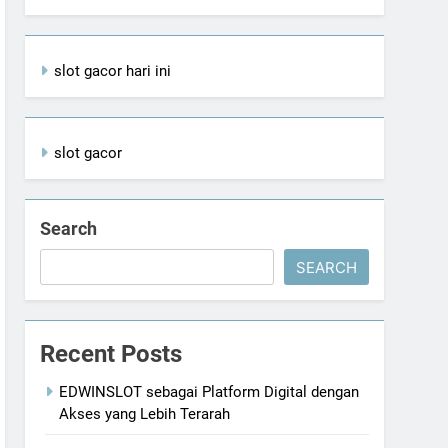
slot gacor hari ini
slot gacor
Search
SEARCH
Recent Posts
EDWINSLOT sebagai Platform Digital dengan
Akses yang Lebih Terarah