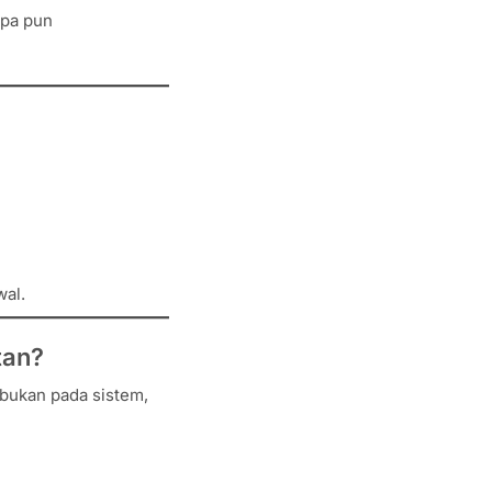
apa pun
wal.
tan?
 bukan pada sistem,