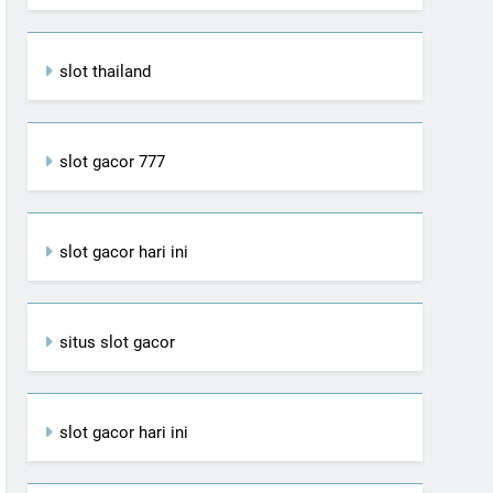
slot thailand
slot gacor 777
slot gacor hari ini
situs slot gacor
slot gacor hari ini