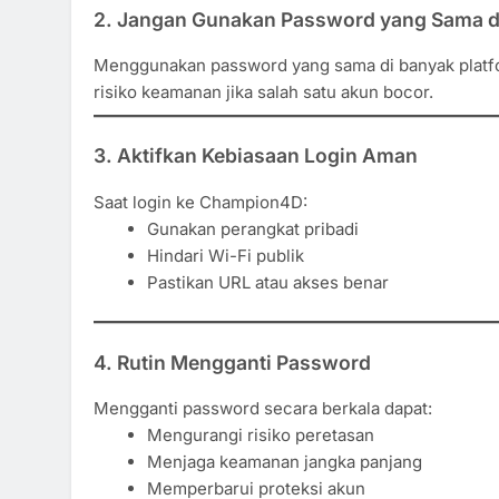
2. Jangan Gunakan Password yang Sama di
Menggunakan password yang sama di banyak plat
risiko keamanan jika salah satu akun bocor.
3. Aktifkan Kebiasaan Login Aman
Saat login ke Champion4D:
Gunakan perangkat pribadi
Hindari Wi-Fi publik
Pastikan URL atau akses benar
4. Rutin Mengganti Password
Mengganti password secara berkala dapat:
Mengurangi risiko peretasan
Menjaga keamanan jangka panjang
Memperbarui proteksi akun