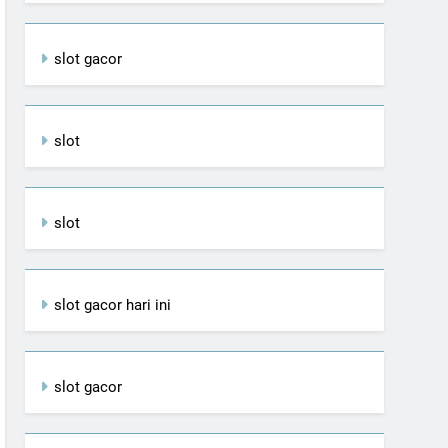
slot gacor
slot
slot
slot gacor hari ini
slot gacor