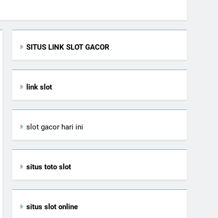
SITUS LINK SLOT GACOR
link slot
slot gacor hari ini
situs toto slot
situs slot online