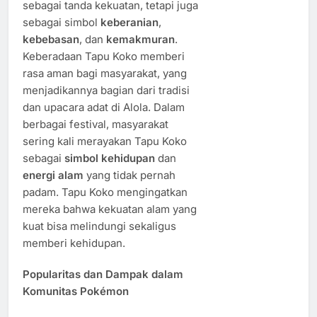
sebagai tanda kekuatan, tetapi juga
sebagai simbol
keberanian
,
kebebasan
, dan
kemakmuran
.
Keberadaan Tapu Koko memberi
rasa aman bagi masyarakat, yang
menjadikannya bagian dari tradisi
dan upacara adat di Alola. Dalam
berbagai festival, masyarakat
sering kali merayakan Tapu Koko
sebagai
simbol kehidupan
dan
energi alam
yang tidak pernah
padam. Tapu Koko mengingatkan
mereka bahwa kekuatan alam yang
kuat bisa melindungi sekaligus
memberi kehidupan.
Popularitas dan Dampak dalam
Komunitas Pokémon