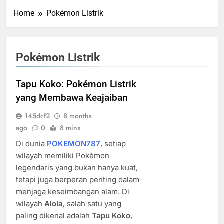
Home
Pokémon Listrik
Pokémon Listrik
Tapu Koko: Pokémon Listrik
yang Membawa Keajaiban
145dcf2
8 months
ago
0
8 mins
Di dunia
POKEMON787
, setiap
wilayah memiliki Pokémon
legendaris yang bukan hanya kuat,
tetapi juga berperan penting dalam
menjaga keseimbangan alam. Di
wilayah
Alola
, salah satu yang
paling dikenal adalah
Tapu Koko
,