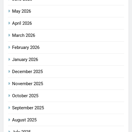
May 2026
April 2026
March 2026
February 2026
January 2026
December 2025
November 2025
October 2025
September 2025
August 2025