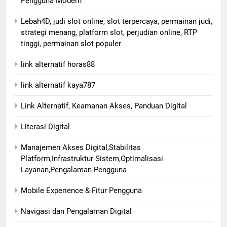
Pengguna Modern
Lebah4D, judi slot online, slot terpercaya, permainan judi,
strategi menang, platform slot, perjudian online, RTP
tinggi, permainan slot populer
link alternatif horas88
link alternatif kaya787
Link Alternatif, Keamanan Akses, Panduan Digital
Literasi Digital
Manajemen Akses Digital,Stabilitas
Platform,Infrastruktur Sistem,Optimalisasi
Layanan,Pengalaman Pengguna
Mobile Experience & Fitur Pengguna
Navigasi dan Pengalaman Digital