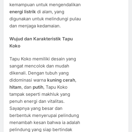
kemampuan untuk mengendalikan
energi listrik
di alam, yang
digunakan untuk melindungi pulau
dan menjaga kedamaian.
Wujud dan Karakteristik Tapu
Koko
Tapu Koko memiliki desain yang
sangat mencolok dan mudah
dikenali. Dengan tubuh yang
didominasi warna
kuning cerah
,
hitam
, dan
putih
, Tapu Koko
tampak seperti makhluk yang
penuh energi dan vitalitas.
Sayapnya yang besar dan
berbentuk menyerupai pelindung
menambah kesan bahwa ia adalah
pelindung yang siap bertindak