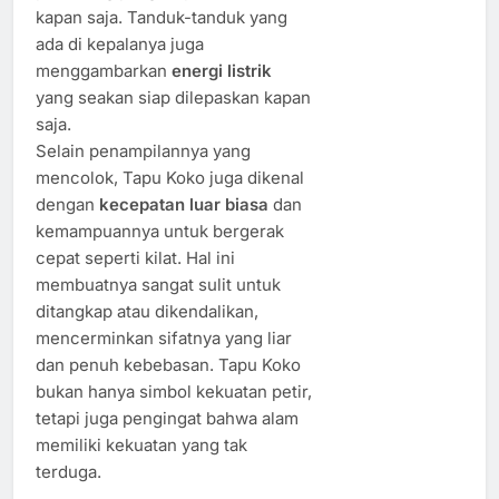
kapan saja. Tanduk-tanduk yang
ada di kepalanya juga
menggambarkan
energi listrik
yang seakan siap dilepaskan kapan
saja.
Selain penampilannya yang
mencolok, Tapu Koko juga dikenal
dengan
kecepatan luar biasa
dan
kemampuannya untuk bergerak
cepat seperti kilat. Hal ini
membuatnya sangat sulit untuk
ditangkap atau dikendalikan,
mencerminkan sifatnya yang liar
dan penuh kebebasan. Tapu Koko
bukan hanya simbol kekuatan petir,
tetapi juga pengingat bahwa alam
memiliki kekuatan yang tak
terduga.