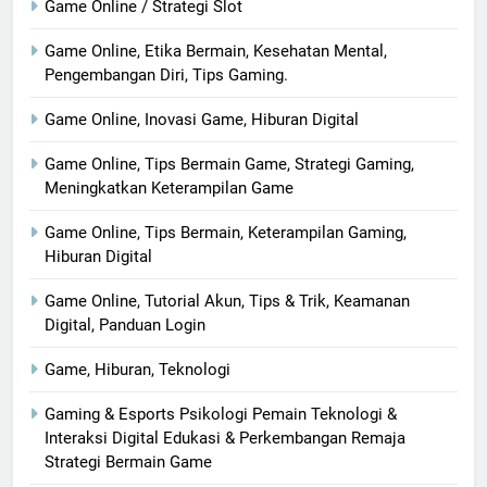
Game Online / Strategi Slot
Game Online, Etika Bermain, Kesehatan Mental,
Pengembangan Diri, Tips Gaming.
Game Online, Inovasi Game, Hiburan Digital
Game Online, Tips Bermain Game, Strategi Gaming,
Meningkatkan Keterampilan Game
Game Online, Tips Bermain, Keterampilan Gaming,
Hiburan Digital
Game Online, Tutorial Akun, Tips & Trik, Keamanan
Digital, Panduan Login
Game, Hiburan, Teknologi
Gaming & Esports Psikologi Pemain Teknologi &
Interaksi Digital Edukasi & Perkembangan Remaja
Strategi Bermain Game