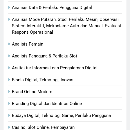
Analisis Data & Perilaku Pengguna Digital
Analisis Mode Putaran, Studi Perilaku Mesin, Observasi
Sistem Interaktif, Mekanisme Auto dan Manual, Evaluasi
Respons Operasional
Analisis Pemain
Analisis Pengguna & Perilaku Slot
Arsitektur Informasi dan Pengalaman Digital
Bisnis Digital, Teknologi, Inovasi​
Brand Online Modern
Branding Digital dan Identitas Online
Budaya Digital, Teknologi Game, Perilaku Pengguna
Casino, Slot Online, Pembayaran