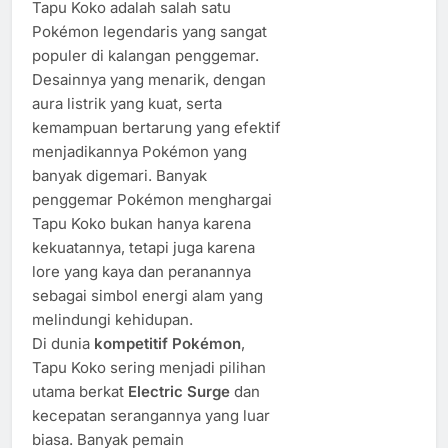
Tapu Koko adalah salah satu
Pokémon legendaris yang sangat
populer di kalangan penggemar.
Desainnya yang menarik, dengan
aura listrik yang kuat, serta
kemampuan bertarung yang efektif
menjadikannya Pokémon yang
banyak digemari. Banyak
penggemar Pokémon menghargai
Tapu Koko bukan hanya karena
kekuatannya, tetapi juga karena
lore yang kaya dan peranannya
sebagai simbol energi alam yang
melindungi kehidupan.
Di dunia
kompetitif Pokémon
,
Tapu Koko sering menjadi pilihan
utama berkat
Electric Surge
dan
kecepatan serangannya yang luar
biasa. Banyak pemain