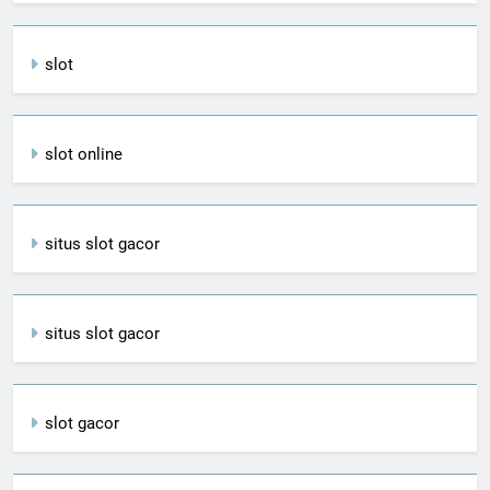
slot
slot online
situs slot gacor
situs slot gacor
slot gacor