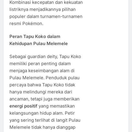
Kombinasi kecepatan dan kekuatan
listriknya menjadikannya pilihan
populer dalam turnamen-turnamen
resmi Pokémon.
Peran Tapu Koko dalam
Kehidupan Pulau Melemele
Sebagai guardian deity, Tapu Koko
memiliki peran penting dalam
menjaga keseimbangan alam di
Pulau Melemele. Penduduk pulau
percaya bahwa Tapu Koko tidak
hanya melindungi mereka dari
ancaman, tetapi juga memberikan
energi positif
yang memastikan
kelangsungan hidup alam. Petir
yang sering terlihat di langit Pulau
Melemele tidak hanya dianggap