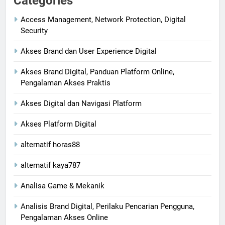
Categories
Access Management, Network Protection, Digital
Security
Akses Brand dan User Experience Digital
Akses Brand Digital, Panduan Platform Online,
Pengalaman Akses Praktis
Akses Digital dan Navigasi Platform
Akses Platform Digital
alternatif horas88
alternatif kaya787
Analisa Game & Mekanik
Analisis Brand Digital, Perilaku Pencarian Pengguna,
Pengalaman Akses Online