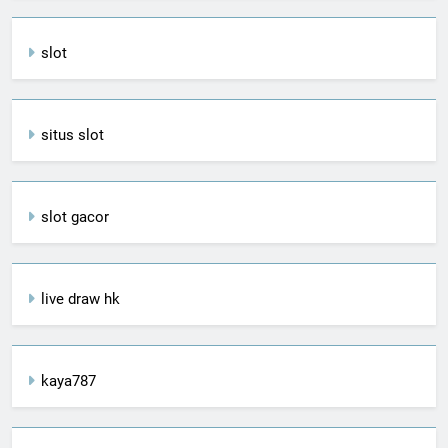
slot
situs slot
slot gacor
live draw hk
kaya787