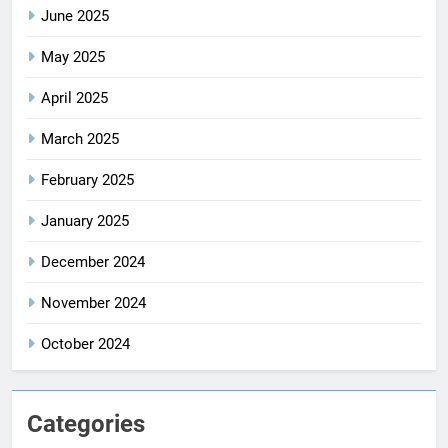
June 2025
May 2025
April 2025
March 2025
February 2025
January 2025
December 2024
November 2024
October 2024
Categories