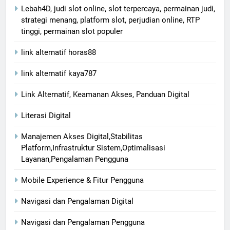
Lebah4D, judi slot online, slot terpercaya, permainan judi,
strategi menang, platform slot, perjudian online, RTP
tinggi, permainan slot populer
link alternatif horas88
link alternatif kaya787
Link Alternatif, Keamanan Akses, Panduan Digital
Literasi Digital
Manajemen Akses Digital,Stabilitas
Platform,Infrastruktur Sistem,Optimalisasi
Layanan,Pengalaman Pengguna
Mobile Experience & Fitur Pengguna
Navigasi dan Pengalaman Digital
Navigasi dan Pengalaman Pengguna