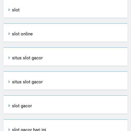
slot
slot online
situs slot gacor
situs slot gacor
slot gacor
slot gacor hari ini