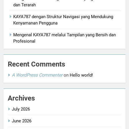
dan Terarah
KAYA787 dengan Struktur Navigasi yang Mendukung
Kenyamanan Pengguna
Mengenal KAYA787 melalui Tampilan yang Bersih dan
Profesional
Recent Comments
A WordPress Commenter
on
Hello world!
Archives
July 2026
June 2026