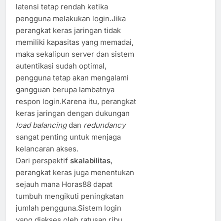
latensi tetap rendah ketika
pengguna melakukan login.Jika
perangkat keras jaringan tidak
memiliki kapasitas yang memadai,
maka sekalipun server dan sistem
autentikasi sudah optimal,
pengguna tetap akan mengalami
gangguan berupa lambatnya
respon login.Karena itu, perangkat
keras jaringan dengan dukungan
load balancing
dan
redundancy
sangat penting untuk menjaga
kelancaran akses.
Dari perspektif
skalabilitas
,
perangkat keras juga menentukan
sejauh mana Horas88 dapat
tumbuh mengikuti peningkatan
jumlah pengguna.Sistem login
yang diakses oleh ratusan ribu