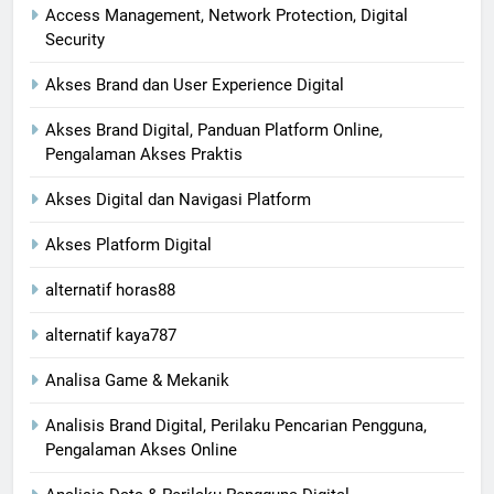
Access Management, Network Protection, Digital
Security
Akses Brand dan User Experience Digital
Akses Brand Digital, Panduan Platform Online,
Pengalaman Akses Praktis
Akses Digital dan Navigasi Platform
Akses Platform Digital
alternatif horas88
alternatif kaya787
Analisa Game & Mekanik
Analisis Brand Digital, Perilaku Pencarian Pengguna,
Pengalaman Akses Online