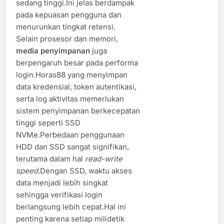
sedang tinggi.Ini jelas berdampak
pada kepuasan pengguna dan
menurunkan tingkat retensi.
Selain prosesor dan memori,
media penyimpanan
juga
berpengaruh besar pada performa
login.Horas88 yang menyimpan
data kredensial, token autentikasi,
serta log aktivitas memerlukan
sistem penyimpanan berkecepatan
tinggi seperti SSD
NVMe.Perbedaan penggunaan
HDD dan SSD sangat signifikan,
terutama dalam hal
read-write
speed
.Dengan SSD, waktu akses
data menjadi lebih singkat
sehingga verifikasi login
berlangsung lebih cepat.Hal ini
penting karena setiap milidetik