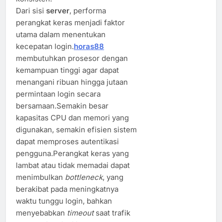
Dari sisi
server
, performa
perangkat keras menjadi faktor
utama dalam menentukan
kecepatan login.
horas88
membutuhkan prosesor dengan
kemampuan tinggi agar dapat
menangani ribuan hingga jutaan
permintaan login secara
bersamaan.Semakin besar
kapasitas CPU dan memori yang
digunakan, semakin efisien sistem
dapat memproses autentikasi
pengguna.Perangkat keras yang
lambat atau tidak memadai dapat
menimbulkan
bottleneck
, yang
berakibat pada meningkatnya
waktu tunggu login, bahkan
menyebabkan
timeout
saat trafik