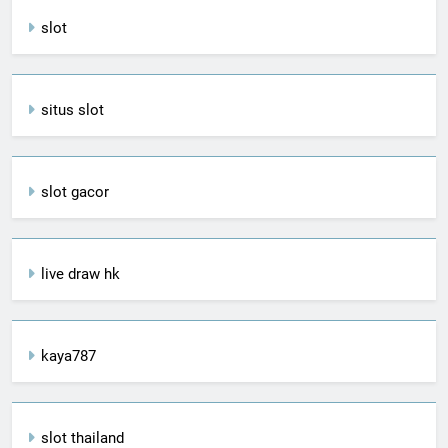
slot
situs slot
slot gacor
live draw hk
kaya787
slot thailand