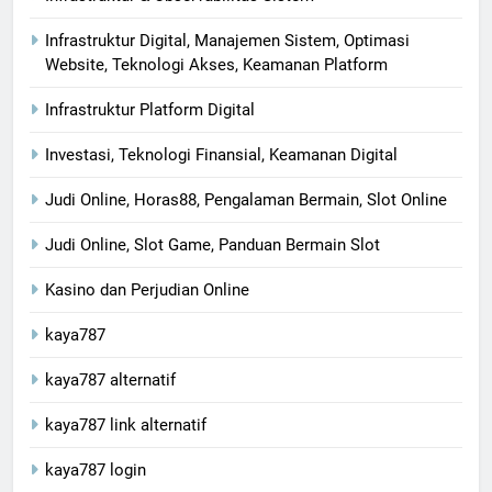
Infrastruktur Digital, Manajemen Sistem, Optimasi
Website, Teknologi Akses, Keamanan Platform
Infrastruktur Platform Digital
Investasi, Teknologi Finansial, Keamanan Digital
Judi Online, Horas88, Pengalaman Bermain, Slot Online
Judi Online, Slot Game, Panduan Bermain Slot
Kasino dan Perjudian Online
kaya787
kaya787 alternatif
kaya787 link alternatif
kaya787 login