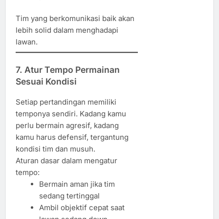
Tim yang berkomunikasi baik akan
lebih solid dalam menghadapi
lawan.
7. Atur Tempo Permainan
Sesuai Kondisi
Setiap pertandingan memiliki
temponya sendiri. Kadang kamu
perlu bermain agresif, kadang
kamu harus defensif, tergantung
kondisi tim dan musuh.
Aturan dasar dalam mengatur
tempo:
Bermain aman jika tim
sedang tertinggal
Ambil objektif cepat saat