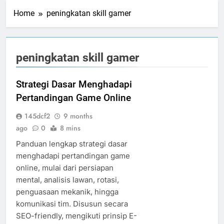
Home
peningkatan skill gamer
peningkatan skill gamer
Strategi Dasar Menghadapi
Pertandingan Game Online
145dcf2
9 months
ago
0
8 mins
Panduan lengkap strategi dasar
menghadapi pertandingan game
online, mulai dari persiapan
mental, analisis lawan, rotasi,
penguasaan mekanik, hingga
komunikasi tim. Disusun secara
SEO-friendly, mengikuti prinsip E-