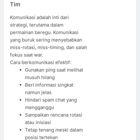
Tim
Komunikasi adalah inti dari
strategi, terutama dalam
permainan beregu. Komunikasi
yang buruk sering menyebabkan
miss-rotasi, miss-timing, dan salah
fokus saat war.
Cara berkomunikasi efektif:
Gunakan ping saat melihat
musuh hilang
Beri informasi singkat
namun jelas
Hindari spam chat yang
mengganggu
Sampaikan rencana rotasi
atau inisiasi
Tetap tenang meski dalam
posisi tertekan