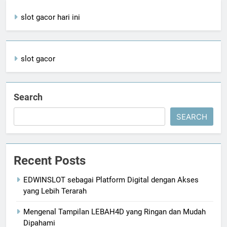
slot gacor hari ini
slot gacor
Search
SEARCH
Recent Posts
EDWINSLOT sebagai Platform Digital dengan Akses
yang Lebih Terarah
Mengenal Tampilan LEBAH4D yang Ringan dan Mudah
Dipahami