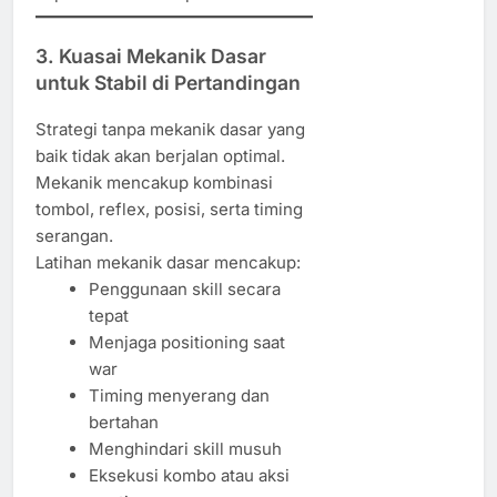
3. Kuasai Mekanik Dasar
untuk Stabil di Pertandingan
Strategi tanpa mekanik dasar yang
baik tidak akan berjalan optimal.
Mekanik mencakup kombinasi
tombol, reflex, posisi, serta timing
serangan.
Latihan mekanik dasar mencakup:
Penggunaan skill secara
tepat
Menjaga positioning saat
war
Timing menyerang dan
bertahan
Menghindari skill musuh
Eksekusi kombo atau aksi