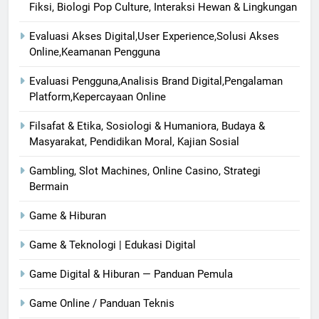
Fiksi, Biologi Pop Culture, Interaksi Hewan & Lingkungan
Evaluasi Akses Digital,User Experience,Solusi Akses
Online,Keamanan Pengguna
Evaluasi Pengguna,Analisis Brand Digital,Pengalaman
Platform,Kepercayaan Online
Filsafat & Etika, Sosiologi & Humaniora, Budaya &
Masyarakat, Pendidikan Moral, Kajian Sosial
Gambling, Slot Machines, Online Casino, Strategi
Bermain
Game & Hiburan
Game & Teknologi | Edukasi Digital
Game Digital & Hiburan — Panduan Pemula
Game Online / Panduan Teknis