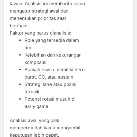
lawan. Analisis ini membantu kamu
mengatur strategi awal dan
menentukan prioritas saat
bermain.
Faktor yang harus dianalisis:
Role yang tersedia dalam
tim
Kelebihan dan kekurangan
komposisi
Apakah lawan memiliki hero
burst, CC, atau sustain
Strategi lane atau posisi
terbaik
Potensi rotasi musuh di
early game
Analisis awal yang baik
mempermudah kamu mengambil
keputusan lebih cepat.