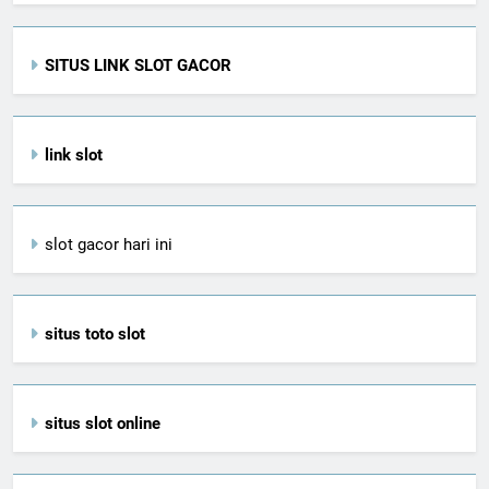
SITUS LINK SLOT GACOR
link slot
slot gacor hari ini
situs toto slot
situs slot online