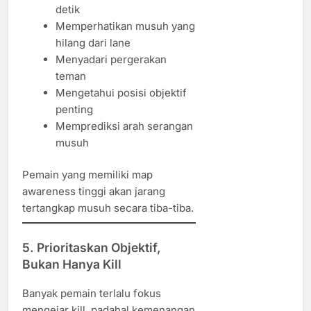
detik
Memperhatikan musuh yang
hilang dari lane
Menyadari pergerakan
teman
Mengetahui posisi objektif
penting
Memprediksi arah serangan
musuh
Pemain yang memiliki map
awareness tinggi akan jarang
tertangkap musuh secara tiba-tiba.
5. Prioritaskan Objektif,
Bukan Hanya Kill
Banyak pemain terlalu fokus
mengejar kill, padahal kemenangan