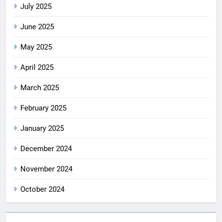
July 2025
June 2025
May 2025
April 2025
March 2025
February 2025
January 2025
December 2024
November 2024
October 2024