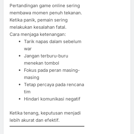
Pertandingan game online sering
membawa momen penuh tekanan.
Ketika panik, pemain sering
melakukan kesalahan fatal.
Cara menjaga ketenangan:
Tarik napas dalam sebelum
war
Jangan terburu-buru
menekan tombol
Fokus pada peran masing-
masing
Tetap percaya pada rencana
tim
Hindari komunikasi negatif
Ketika tenang, keputusan menjadi
lebih akurat dan efektif.