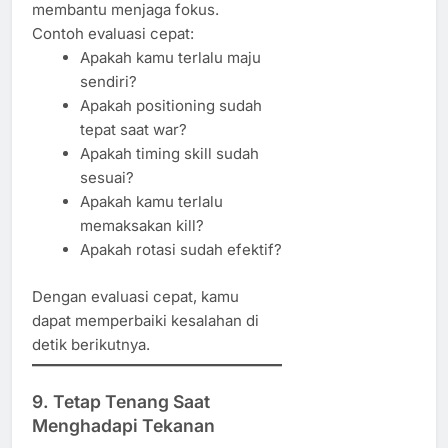
membantu menjaga fokus.
Contoh evaluasi cepat:
Apakah kamu terlalu maju
sendiri?
Apakah positioning sudah
tepat saat war?
Apakah timing skill sudah
sesuai?
Apakah kamu terlalu
memaksakan kill?
Apakah rotasi sudah efektif?
Dengan evaluasi cepat, kamu
dapat memperbaiki kesalahan di
detik berikutnya.
9. Tetap Tenang Saat
Menghadapi Tekanan