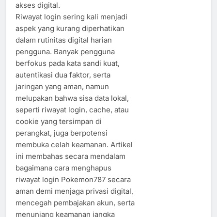
akses digital.
Riwayat login sering kali menjadi
aspek yang kurang diperhatikan
dalam rutinitas digital harian
pengguna. Banyak pengguna
berfokus pada kata sandi kuat,
autentikasi dua faktor, serta
jaringan yang aman, namun
melupakan bahwa sisa data lokal,
seperti riwayat login, cache, atau
cookie yang tersimpan di
perangkat, juga berpotensi
membuka celah keamanan. Artikel
ini membahas secara mendalam
bagaimana cara menghapus
riwayat login Pokemon787 secara
aman demi menjaga privasi digital,
mencegah pembajakan akun, serta
menunjang keamanan jangka