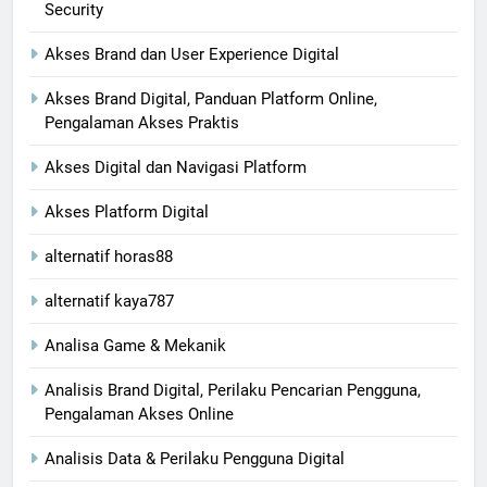
Security
Akses Brand dan User Experience Digital
Akses Brand Digital, Panduan Platform Online,
Pengalaman Akses Praktis
Akses Digital dan Navigasi Platform
Akses Platform Digital
alternatif horas88
alternatif kaya787
Analisa Game & Mekanik
Analisis Brand Digital, Perilaku Pencarian Pengguna,
Pengalaman Akses Online
Analisis Data & Perilaku Pengguna Digital