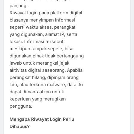
panjang.
Riwayat login pada platform digital
biasanya menyimpan informasi
seperti waktu akses, perangkat
yang digunakan, alamat IP, serta
lokasi. Informasi tersebut,
meskipun tampak sepele, bisa
digunakan pihak tidak bertanggung
jawab untuk merangkai jejak
aktivitas digital seseorang. Apabila
perangkat hilang, dipinjam orang
lain, atau terkena malware, data itu
dapat dimanfaatkan untuk
keperluan yang merugikan
pengguna.
Mengapa Riwayat Login Perlu
Dihapus?