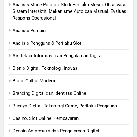
Analisis Mode Putaran, Studi Perilaku Mesin, Observasi
Sistem Interaktif, Mekanisme Auto dan Manual, Evaluasi
Respons Operasional
Analisis Pemain
Analisis Pengguna & Perilaku Slot
Arsitektur Informasi dan Pengalaman Digital
Bisnis Digital, Teknologi, Inovasi​
Brand Online Modern
Branding Digital dan Identitas Online
Budaya Digital, Teknologi Game, Perilaku Pengguna
Casino, Slot Online, Pembayaran
Desain Antarmuka dan Pengalaman Digital