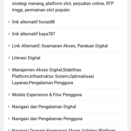
strategi menang, platform slot, perjudian online, RTP
tinggi, permainan slot populer
link alternatif horas88
link alternatif kaya787
Link Alternatif, Keamanan Akses, Panduan Digital
Literasi Digital
Manajemen Akses Digital,Stabilitas
Platform,Infrastruktur Sistem,Optimalisasi
Layanan,Pengalaman Pengguna
Mobile Experience & Fitur Pengguna
Navigasi dan Pengalaman Digital
Navigasi dan Pengalaman Pengguna
Navigasi Domain Keamanan Akses Validasi Platform