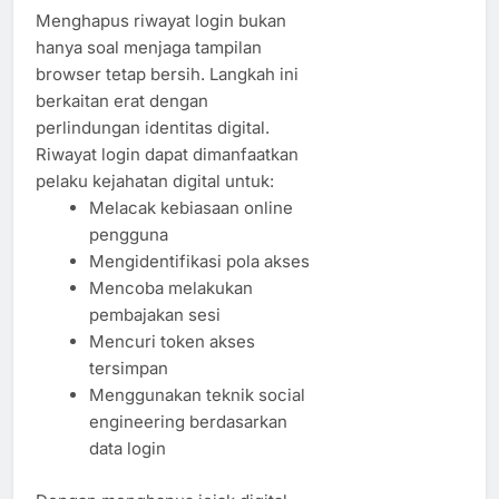
Menghapus riwayat login bukan
hanya soal menjaga tampilan
browser tetap bersih. Langkah ini
berkaitan erat dengan
perlindungan identitas digital.
Riwayat login dapat dimanfaatkan
pelaku kejahatan digital untuk:
Melacak kebiasaan online
pengguna
Mengidentifikasi pola akses
Mencoba melakukan
pembajakan sesi
Mencuri token akses
tersimpan
Menggunakan teknik social
engineering berdasarkan
data login