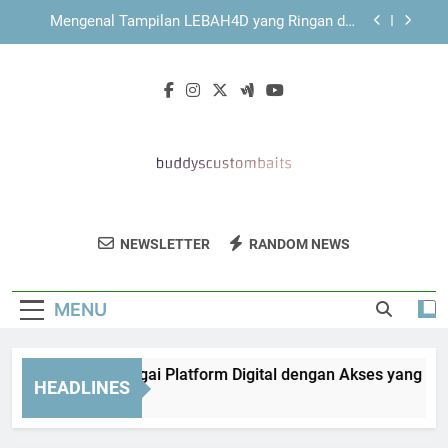
Skip
Mengenal Sistem Navigasi KAYA787 yang
to
Sederhana dan Terarah
content
KAYA787 dengan Struktur Navigasi yang
Mendukung Kenyamanan Pengguna
EDWINSLOT sebagai Platform Digital dengan
Akses yang Lebih Terarah
Mengenal Tampilan LEBAH4D yang Ringan dan
Mudah Dipahami
Mengenal Sistem Navigasi KAYA787 yang
Sederhana dan Terarah
Buddy's Custom
Dapatkan Umpan Ikan Dan Aksesori
KAYA787 dengan Struktur Navigasi yang
NEWSLETTER
RANDOM NEWS
Baits
Mendukung Kenyamanan Pengguna
Memancing Terbaik Di Buddy’s Custom
Baits. Untuk Hasil Memancing Yang
MENU
Maksimal.
WINSLOT sebagai Platform Digital dengan Akses yang Lebih 
HEADLINES
Weeks Ago