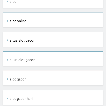
slot
slot online
situs slot gacor
situs slot gacor
slot gacor
slot gacor hari ini