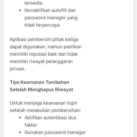
tersedia
Nonaktifkan autofill dan
password manager yang
tidak terpercaya
Aplikasi pembersih pihak ketiga
dapat digunakan, namun pastikan
memiliki reputasi baik dan tidak
memiliki riwayat pelanggaran
privasi.
Tips Keamanan Tambahan
Setelah Menghapus Riwayat
Untuk menjaga keamanan login
setelah melakukan pembersihan:
Aktifkan autentikasi dua
faktor
Gunakan password manager