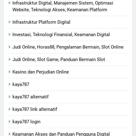
Infrastruktur Digital, Manajemen Sistem, Optimasi
Website, Teknologi Akses, Keamanan Platform
Infrastruktur Platform Digital
Investasi, Teknologi Finansial, Keamanan Digital
Judi Online, Horas88, Pengalaman Bermain, Slot Online
Judi Online, Slot Game, Panduan Bermain Slot
Kasino dan Perjudian Online
kaya787
kaya787 alternatif
kaya787 link alternatif
kaya787 login
Keamanan Akses dan Panduan Pengguna Digital