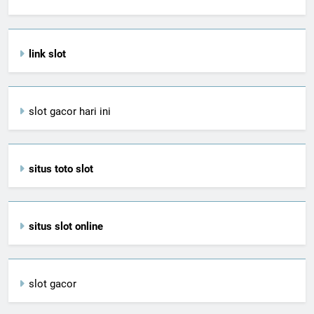
link slot
slot gacor hari ini
situs toto slot
situs slot online
slot gacor