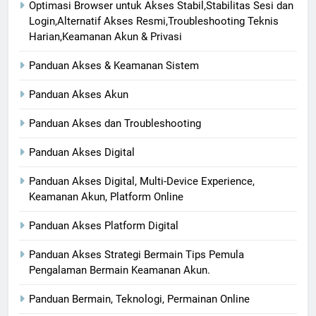
Optimasi Browser untuk Akses Stabil,Stabilitas Sesi dan
Login,Alternatif Akses Resmi,Troubleshooting Teknis
Harian,Keamanan Akun & Privasi
Panduan Akses & Keamanan Sistem
Panduan Akses Akun
Panduan Akses dan Troubleshooting
Panduan Akses Digital
Panduan Akses Digital, Multi-Device Experience,
Keamanan Akun, Platform Online
Panduan Akses Platform Digital
Panduan Akses Strategi Bermain Tips Pemula
Pengalaman Bermain Keamanan Akun.
Panduan Bermain, Teknologi, Permainan Online