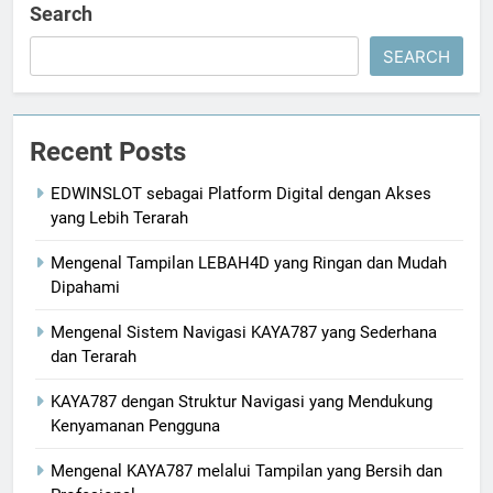
Search
SEARCH
Recent Posts
EDWINSLOT sebagai Platform Digital dengan Akses
yang Lebih Terarah
Mengenal Tampilan LEBAH4D yang Ringan dan Mudah
Dipahami
Mengenal Sistem Navigasi KAYA787 yang Sederhana
dan Terarah
KAYA787 dengan Struktur Navigasi yang Mendukung
Kenyamanan Pengguna
Mengenal KAYA787 melalui Tampilan yang Bersih dan