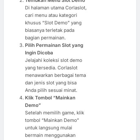
Temukan Menu Slot Demo
Di halaman utama Corlaslot,
cari menu atau kategori
khusus “Slot Demo” yang
biasanya terletak pada
bagian permainan.
Pilih Permainan Slot yang
Ingin Dicoba
Jelajahi koleksi slot demo
yang tersedia. Corlaslot
menawarkan berbagai tema
dan jenis slot yang bisa
Anda pilih sesuai minat.
Klik Tombol “Mainkan
Demo”
Setelah memilih game, klik
tombol “Mainkan Demo”
untuk langsung mulai
bermain menggunakan