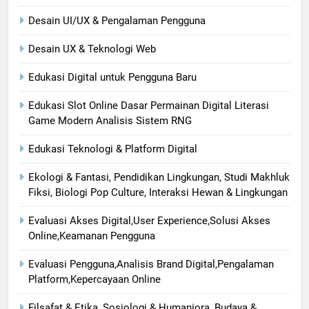
Desain UI/UX & Pengalaman Pengguna
Desain UX & Teknologi Web
Edukasi Digital untuk Pengguna Baru
Edukasi Slot Online Dasar Permainan Digital Literasi
Game Modern Analisis Sistem RNG
Edukasi Teknologi & Platform Digital
Ekologi & Fantasi, Pendidikan Lingkungan, Studi Makhluk
Fiksi, Biologi Pop Culture, Interaksi Hewan & Lingkungan
Evaluasi Akses Digital,User Experience,Solusi Akses
Online,Keamanan Pengguna
Evaluasi Pengguna,Analisis Brand Digital,Pengalaman
Platform,Kepercayaan Online
Filsafat & Etika, Sosiologi & Humaniora, Budaya &