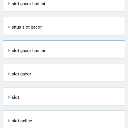
slot gacor hari ini
situs slot gacor
slot gacor hari ini
slot gacor
slot
slot online