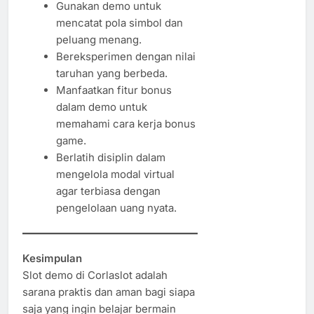
Gunakan demo untuk
mencatat pola simbol dan
peluang menang.
Bereksperimen dengan nilai
taruhan yang berbeda.
Manfaatkan fitur bonus
dalam demo untuk
memahami cara kerja bonus
game.
Berlatih disiplin dalam
mengelola modal virtual
agar terbiasa dengan
pengelolaan uang nyata.
Kesimpulan
Slot demo di Corlaslot adalah
sarana praktis dan aman bagi siapa
saja yang ingin belajar bermain