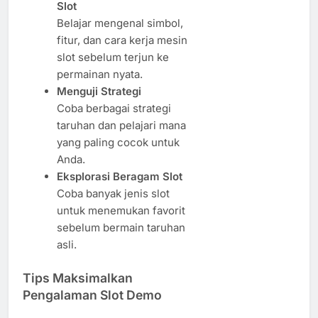
Slot
Belajar mengenal simbol,
fitur, dan cara kerja mesin
slot sebelum terjun ke
permainan nyata.
Menguji Strategi
Coba berbagai strategi
taruhan dan pelajari mana
yang paling cocok untuk
Anda.
Eksplorasi Beragam Slot
Coba banyak jenis slot
untuk menemukan favorit
sebelum bermain taruhan
asli.
Tips Maksimalkan
Pengalaman Slot Demo