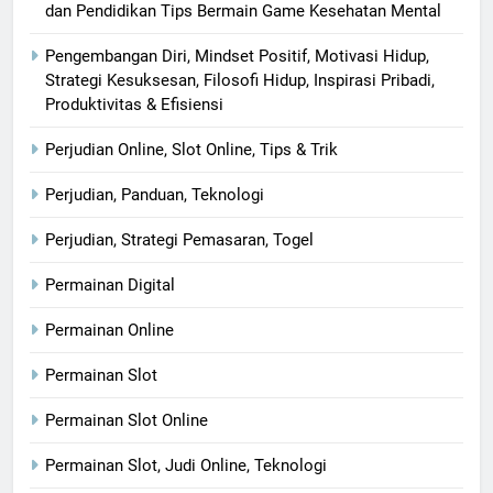
dan Pendidikan Tips Bermain Game Kesehatan Mental
Pengembangan Diri, Mindset Positif, Motivasi Hidup,
Strategi Kesuksesan, Filosofi Hidup, Inspirasi Pribadi,
Produktivitas & Efisiensi
Perjudian Online, Slot Online, Tips & Trik
Perjudian, Panduan, Teknologi
Perjudian, Strategi Pemasaran, Togel
Permainan Digital
Permainan Online
Permainan Slot
Permainan Slot Online
Permainan Slot, Judi Online, Teknologi