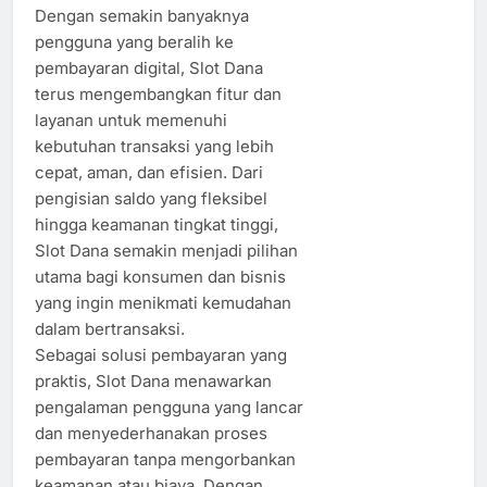
Dengan semakin banyaknya
pengguna yang beralih ke
pembayaran digital, Slot Dana
terus mengembangkan fitur dan
layanan untuk memenuhi
kebutuhan transaksi yang lebih
cepat, aman, dan efisien. Dari
pengisian saldo yang fleksibel
hingga keamanan tingkat tinggi,
Slot Dana semakin menjadi pilihan
utama bagi konsumen dan bisnis
yang ingin menikmati kemudahan
dalam bertransaksi.
Sebagai solusi pembayaran yang
praktis, Slot Dana menawarkan
pengalaman pengguna yang lancar
dan menyederhanakan proses
pembayaran tanpa mengorbankan
keamanan atau biaya. Dengan