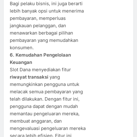
Bagi pelaku bisnis, ini juga berarti
lebih banyak opsi untuk menerima
pembayaran, memperluas
jangkauan pelanggan, dan
menawarkan berbagai pilihan
pembayaran yang memudahkan
konsumen.
6. Kemudahan Pengelolaan
Keuangan
Slot Dana menyediakan fitur
riwayat transaksi
yang
memungkinkan pengguna untuk
melacak semua pembayaran yang
telah dilakukan. Dengan fitur ini,
pengguna dapat dengan mudah
memantau pengeluaran mereka,
membuat anggaran, dan
mengevaluasi pengeluaran mereka
secara lebih efisien. Fitur ini