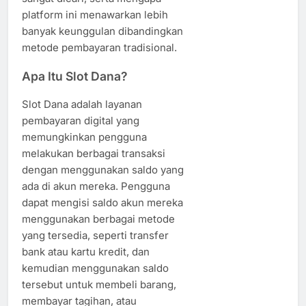
platform ini menawarkan lebih
banyak keunggulan dibandingkan
metode pembayaran tradisional.
Apa Itu Slot Dana?
Slot Dana adalah layanan
pembayaran digital yang
memungkinkan pengguna
melakukan berbagai transaksi
dengan menggunakan saldo yang
ada di akun mereka. Pengguna
dapat mengisi saldo akun mereka
menggunakan berbagai metode
yang tersedia, seperti transfer
bank atau kartu kredit, dan
kemudian menggunakan saldo
tersebut untuk membeli barang,
membayar tagihan, atau