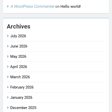
A WordPress Commenter
on
Hello world!
Archives
July 2026
June 2026
May 2026
April 2026
March 2026
February 2026
January 2026
December 2025