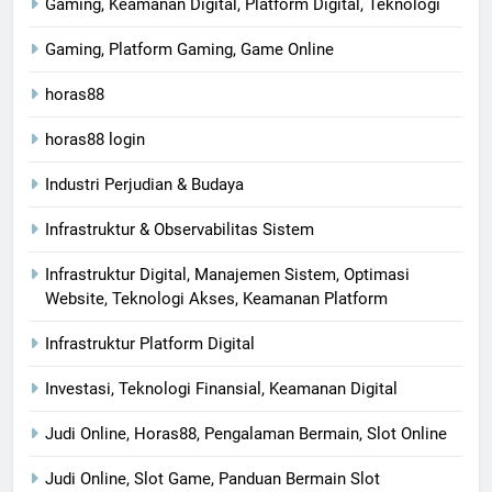
Gaming, Keamanan Digital, Platform Digital, Teknologi
Gaming, Platform Gaming, Game Online
horas88
horas88 login
Industri Perjudian & Budaya
Infrastruktur & Observabilitas Sistem
Infrastruktur Digital, Manajemen Sistem, Optimasi
Website, Teknologi Akses, Keamanan Platform
Infrastruktur Platform Digital
Investasi, Teknologi Finansial, Keamanan Digital
Judi Online, Horas88, Pengalaman Bermain, Slot Online
Judi Online, Slot Game, Panduan Bermain Slot