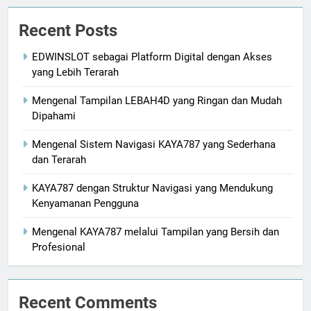
Recent Posts
EDWINSLOT sebagai Platform Digital dengan Akses
yang Lebih Terarah
Mengenal Tampilan LEBAH4D yang Ringan dan Mudah
Dipahami
Mengenal Sistem Navigasi KAYA787 yang Sederhana
dan Terarah
KAYA787 dengan Struktur Navigasi yang Mendukung
Kenyamanan Pengguna
Mengenal KAYA787 melalui Tampilan yang Bersih dan
Profesional
Recent Comments