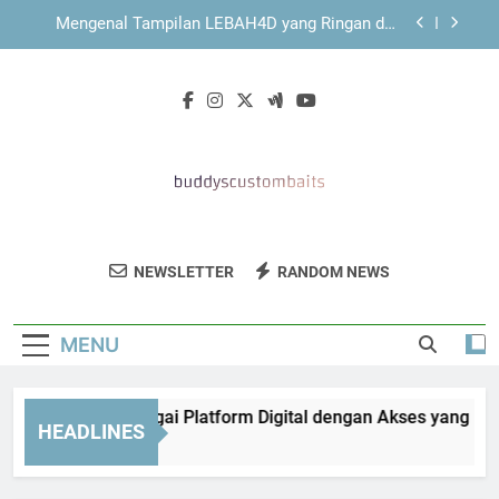
Skip
Mengenal Sistem Navigasi KAYA787 yang
to
Sederhana dan Terarah
content
KAYA787 dengan Struktur Navigasi yang
Mendukung Kenyamanan Pengguna
EDWINSLOT sebagai Platform Digital dengan
Akses yang Lebih Terarah
Mengenal Tampilan LEBAH4D yang Ringan dan
Mudah Dipahami
Mengenal Sistem Navigasi KAYA787 yang
Sederhana dan Terarah
Buddy's Custom
Dapatkan Umpan Ikan Dan Aksesori
KAYA787 dengan Struktur Navigasi yang
NEWSLETTER
RANDOM NEWS
Baits
Mendukung Kenyamanan Pengguna
Memancing Terbaik Di Buddy’s Custom
Baits. Untuk Hasil Memancing Yang
MENU
Maksimal.
WINSLOT sebagai Platform Digital dengan Akses yang Lebih 
HEADLINES
Weeks Ago