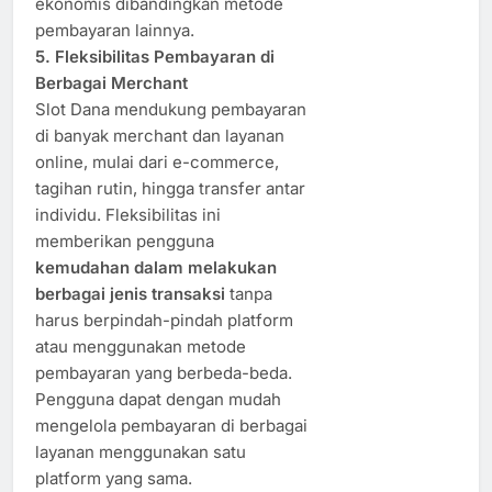
ekonomis dibandingkan metode
pembayaran lainnya.
5. Fleksibilitas Pembayaran di
Berbagai Merchant
Slot Dana mendukung pembayaran
di banyak merchant dan layanan
online, mulai dari e-commerce,
tagihan rutin, hingga transfer antar
individu. Fleksibilitas ini
memberikan pengguna
kemudahan dalam melakukan
berbagai jenis transaksi
tanpa
harus berpindah-pindah platform
atau menggunakan metode
pembayaran yang berbeda-beda.
Pengguna dapat dengan mudah
mengelola pembayaran di berbagai
layanan menggunakan satu
platform yang sama.