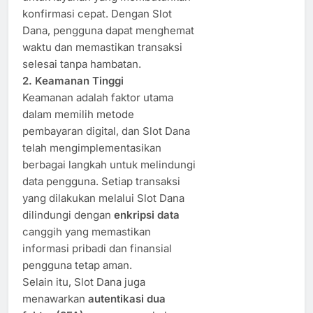
konfirmasi cepat. Dengan Slot
Dana, pengguna dapat menghemat
waktu dan memastikan transaksi
selesai tanpa hambatan.
2. Keamanan Tinggi
Keamanan adalah faktor utama
dalam memilih metode
pembayaran digital, dan Slot Dana
telah mengimplementasikan
berbagai langkah untuk melindungi
data pengguna. Setiap transaksi
yang dilakukan melalui Slot Dana
dilindungi dengan
enkripsi data
canggih yang memastikan
informasi pribadi dan finansial
pengguna tetap aman.
Selain itu, Slot Dana juga
menawarkan
autentikasi dua