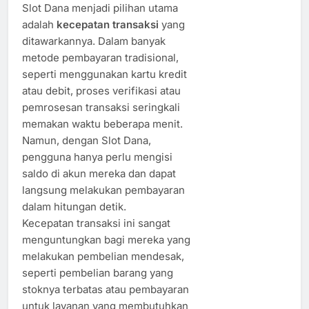
Slot Dana menjadi pilihan utama
adalah
kecepatan transaksi
yang
ditawarkannya. Dalam banyak
metode pembayaran tradisional,
seperti menggunakan kartu kredit
atau debit, proses verifikasi atau
pemrosesan transaksi seringkali
memakan waktu beberapa menit.
Namun, dengan Slot Dana,
pengguna hanya perlu mengisi
saldo di akun mereka dan dapat
langsung melakukan pembayaran
dalam hitungan detik.
Kecepatan transaksi ini sangat
menguntungkan bagi mereka yang
melakukan pembelian mendesak,
seperti pembelian barang yang
stoknya terbatas atau pembayaran
untuk layanan yang membutuhkan