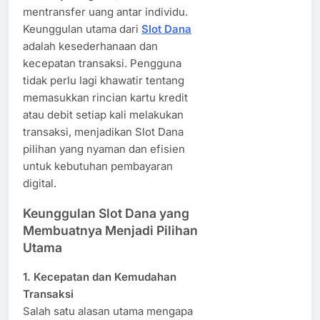
mentransfer uang antar individu.
Keunggulan utama dari
Slot Dana
adalah kesederhanaan dan
kecepatan transaksi. Pengguna
tidak perlu lagi khawatir tentang
memasukkan rincian kartu kredit
atau debit setiap kali melakukan
transaksi, menjadikan Slot Dana
pilihan yang nyaman dan efisien
untuk kebutuhan pembayaran
digital.
Keunggulan Slot Dana yang
Membuatnya Menjadi Pilihan
Utama
1. Kecepatan dan Kemudahan
Transaksi
Salah satu alasan utama mengapa