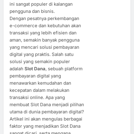
ini sangat populer di kalangan
pengguna dan bisnis.
Dengan pesatnya perkembangan
e-commerce dan kebutuhan akan
transaksi yang lebih efisien dan
aman, semakin banyak pengguna
yang mencari solusi pembayaran
digital yang praktis. Salah satu
solusi yang semakin populer
adalah
Slot Dana
, sebuah platform
pembayaran digital yang
menawarkan kemudahan dan
kecepatan dalam melakukan
transaksi online. Apa yang
membuat Slot Dana menjadi pilihan
utama di dunia pembayaran digital?
Artikel ini akan mengulas berbagai
faktor yang menjadikan Slot Dana
sangat dicari, serta mengapa