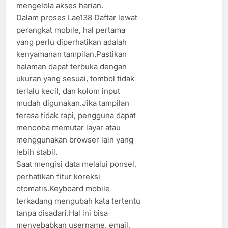
mengelola akses harian.
Dalam proses Lae138 Daftar lewat
perangkat mobile, hal pertama
yang perlu diperhatikan adalah
kenyamanan tampilan.Pastikan
halaman dapat terbuka dengan
ukuran yang sesuai, tombol tidak
terlalu kecil, dan kolom input
mudah digunakan.Jika tampilan
terasa tidak rapi, pengguna dapat
mencoba memutar layar atau
menggunakan browser lain yang
lebih stabil.
Saat mengisi data melalui ponsel,
perhatikan fitur koreksi
otomatis.Keyboard mobile
terkadang mengubah kata tertentu
tanpa disadari.Hal ini bisa
menyebabkan username, email,