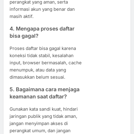
perangkat yang aman, serta
informasi akun yang benar dan
masih aktif.
4. Mengapa proses daftar
bisa gagal?
Proses daftar bisa gagal karena
koneksi tidak stabil, kesalahan
input, browser bermasalah, cache
menumpuk, atau data yang
dimasukkan belum sesuai.
5. Bagaimana cara menjaga
keamanan saat daftar?
Gunakan kata sandi kuat, hindari
jaringan publik yang tidak aman,
jangan menyimpan akses di
perangkat umum, dan jangan