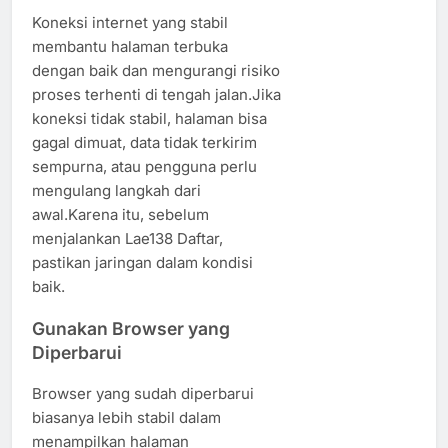
Koneksi internet yang stabil
membantu halaman terbuka
dengan baik dan mengurangi risiko
proses terhenti di tengah jalan.Jika
koneksi tidak stabil, halaman bisa
gagal dimuat, data tidak terkirim
sempurna, atau pengguna perlu
mengulang langkah dari
awal.Karena itu, sebelum
menjalankan Lae138 Daftar,
pastikan jaringan dalam kondisi
baik.
Gunakan Browser yang
Diperbarui
Browser yang sudah diperbarui
biasanya lebih stabil dalam
menampilkan halaman