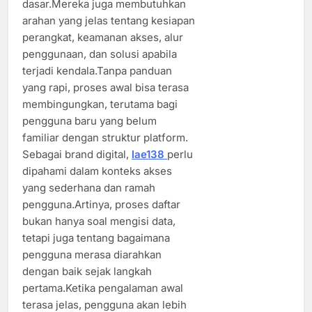
dasar.Mereka juga membutuhkan
arahan yang jelas tentang kesiapan
perangkat, keamanan akses, alur
penggunaan, dan solusi apabila
terjadi kendala.Tanpa panduan
yang rapi, proses awal bisa terasa
membingungkan, terutama bagi
pengguna baru yang belum
familiar dengan struktur platform.
Sebagai brand digital,
lae138
perlu
dipahami dalam konteks akses
yang sederhana dan ramah
pengguna.Artinya, proses daftar
bukan hanya soal mengisi data,
tetapi juga tentang bagaimana
pengguna merasa diarahkan
dengan baik sejak langkah
pertama.Ketika pengalaman awal
terasa jelas, pengguna akan lebih