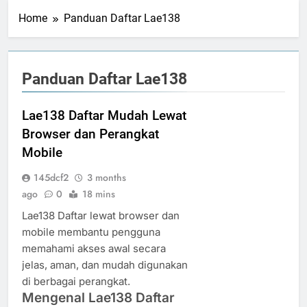
Home
Panduan Daftar Lae138
Panduan Daftar Lae138
Lae138 Daftar Mudah Lewat
Browser dan Perangkat
Mobile
145dcf2
3 months
ago
0
18 mins
Lae138 Daftar lewat browser dan
mobile membantu pengguna
memahami akses awal secara
jelas, aman, dan mudah digunakan
di berbagai perangkat.
Mengenal Lae138 Daftar