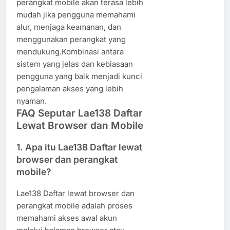
perangkat mobile akan terasa lebih
mudah jika pengguna memahami
alur, menjaga keamanan, dan
menggunakan perangkat yang
mendukung.Kombinasi antara
sistem yang jelas dan kebiasaan
pengguna yang baik menjadi kunci
pengalaman akses yang lebih
nyaman.
FAQ Seputar Lae138 Daftar
Lewat Browser dan Mobile
1. Apa itu Lae138 Daftar lewat
browser dan perangkat
mobile?
Lae138 Daftar lewat browser dan
perangkat mobile adalah proses
memahami akses awal akun