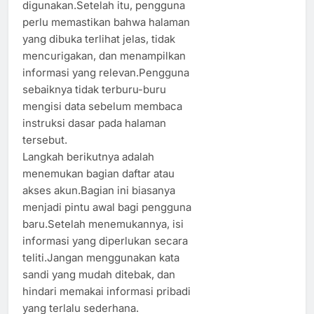
digunakan.Setelah itu, pengguna
perlu memastikan bahwa halaman
yang dibuka terlihat jelas, tidak
mencurigakan, dan menampilkan
informasi yang relevan.Pengguna
sebaiknya tidak terburu-buru
mengisi data sebelum membaca
instruksi dasar pada halaman
tersebut.
Langkah berikutnya adalah
menemukan bagian daftar atau
akses akun.Bagian ini biasanya
menjadi pintu awal bagi pengguna
baru.Setelah menemukannya, isi
informasi yang diperlukan secara
teliti.Jangan menggunakan kata
sandi yang mudah ditebak, dan
hindari memakai informasi pribadi
yang terlalu sederhana.