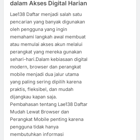
dalam Akses Digital Harian
Lae138 Daftar menjadi salah satu
pencarian yang banyak digunakan
oleh pengguna yang ingin
memahami langkah awal membuat
atau memulai akses akun melalui
perangkat yang mereka gunakan
sehari-hari.Dalam kebiasaan digital
modern, browser dan perangkat
mobile menjadi dua jalur utama
yang paling sering dipilih karena
praktis, fleksibel, dan mudah
dijangkau kapan saja.
Pembahasan tentang Lae138 Daftar
Mudah Lewat Browser dan
Perangkat Mobile penting karena
pengguna tidak hanya
membutuhkan informasi