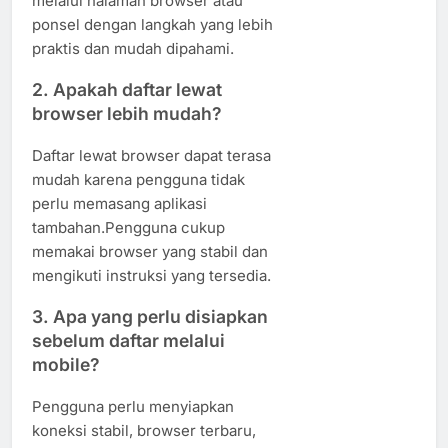
melalui halaman browser atau
ponsel dengan langkah yang lebih
praktis dan mudah dipahami.
2. Apakah daftar lewat
browser lebih mudah?
Daftar lewat browser dapat terasa
mudah karena pengguna tidak
perlu memasang aplikasi
tambahan.Pengguna cukup
memakai browser yang stabil dan
mengikuti instruksi yang tersedia.
3. Apa yang perlu disiapkan
sebelum daftar melalui
mobile?
Pengguna perlu menyiapkan
koneksi stabil, browser terbaru,