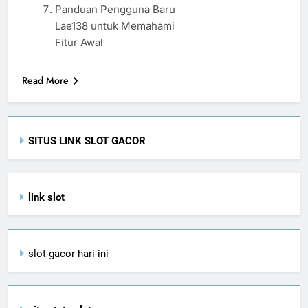
Panduan Pengguna Baru
Lae138 untuk Memahami
Fitur Awal
Read More
SITUS LINK SLOT GACOR
link slot
slot gacor hari ini