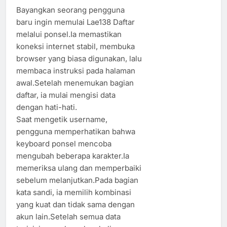
Bayangkan seorang pengguna
baru ingin memulai Lae138 Daftar
melalui ponsel.Ia memastikan
koneksi internet stabil, membuka
browser yang biasa digunakan, lalu
membaca instruksi pada halaman
awal.Setelah menemukan bagian
daftar, ia mulai mengisi data
dengan hati-hati.
Saat mengetik username,
pengguna memperhatikan bahwa
keyboard ponsel mencoba
mengubah beberapa karakter.Ia
memeriksa ulang dan memperbaiki
sebelum melanjutkan.Pada bagian
kata sandi, ia memilih kombinasi
yang kuat dan tidak sama dengan
akun lain.Setelah semua data