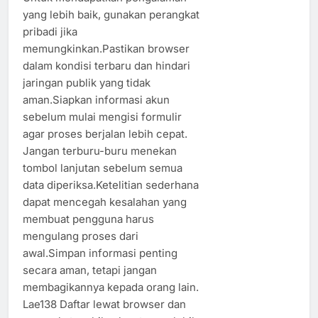
yang lebih baik, gunakan perangkat
pribadi jika
memungkinkan.Pastikan browser
dalam kondisi terbaru dan hindari
jaringan publik yang tidak
aman.Siapkan informasi akun
sebelum mulai mengisi formulir
agar proses berjalan lebih cepat.
Jangan terburu-buru menekan
tombol lanjutan sebelum semua
data diperiksa.Ketelitian sederhana
dapat mencegah kesalahan yang
membuat pengguna harus
mengulang proses dari
awal.Simpan informasi penting
secara aman, tetapi jangan
membagikannya kepada orang lain.
Lae138 Daftar lewat browser dan