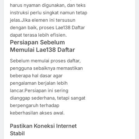
harus nyaman digunakan, dan teks
instruksi perlu singkat namun tetap
jelas.Jika elemen ini tersusun
dengan baik, proses Lae138 Daftar
dapat terasa lebih efisien.
Persiapan Sebelum
Memulai Lae138 Daftar
Sebelum memulai proses daftar,
pengguna sebaiknya memastikan
beberapa hal dasar agar
pengalaman berjalan lebih
lancar.Persiapan ini sering
dianggap sederhana, tetapi sangat
berpengaruh terhadap
keberhasilan akses awal.
Pastikan Koneksi Internet
Stabil