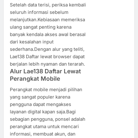
Setelah data terisi, periksa kembali
seluruh informasi sebelum
melanjutkan.Kebiasaan memeriksa
ulang sangat penting karena
banyak kendala akses awal berasal
dari kesalahan input
sederhana.Dengan alur yang teliti,
Lae138 Daftar lewat browser dapat
berjalan lebih nyaman dan terarah.
Alur Lae138 Daftar Lewat
Perangkat Mobile
Perangkat mobile menjadi pilihan
yang sangat populer karena
pengguna dapat mengakses
layanan digital kapan saja.Bagi
sebagian pengguna, ponsel adalah
perangkat utama untuk mencari
informasi, membuat akun, dan