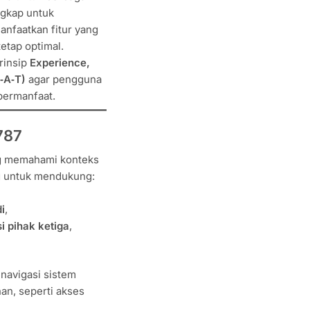
ngkap untuk
anfaatkan fitur yang
etap optimal.
rinsip
Experience,
E‑A‑T)
agar pengguna
bermanfaat.
787
ng memahami konteks
ng untuk mendukung:
i
,
i pihak ketiga
,
navigasi sistem
an, seperti akses