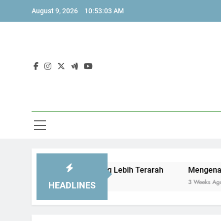
Skip
August 9, 2026
10:53:04 AM
to
content
Bud
Dapatkan 
 dengan Akses yang Lebih Terarah
Mengenal Tampilan 
3 Weeks Ago
HEADLINES