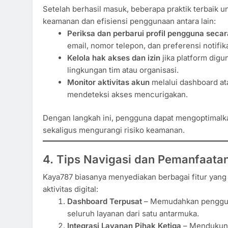
Setelah berhasil masuk, beberapa praktik terbaik 
keamanan dan efisiensi penggunaan antara lain:
Periksa dan perbarui profil pengguna secara
email, nomor telepon, dan preferensi notifika
Kelola hak akses dan izin
jika platform digu
lingkungan tim atau organisasi.
Monitor aktivitas akun
melalui dashboard ata
mendeteksi akses mencurigakan.
Dengan langkah ini, pengguna dapat mengoptimalka
sekaligus mengurangi risiko keamanan.
4. Tips Navigasi dan Pemanfaatan
Kaya787 biasanya menyediakan berbagai fitur ya
aktivitas digital:
Dashboard Terpusat
– Memudahkan penggu
seluruh layanan dari satu antarmuka.
Integrasi Layanan Pihak Ketiga
– Mendukung