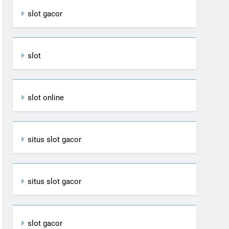
slot gacor
slot
slot online
situs slot gacor
situs slot gacor
slot gacor