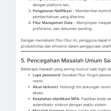
dengan platform lain.
Pengaturan Notifikasi
– Memberikan kontrol
pemberitahuan yang diterima.
Fitur Manajemen Data
– Menyimpan riwayat 
preferensi, dan dokumen penting.
Dengan memahami fitur-fitur ini, pengguna dapat 
produktivitas dan efisiensi dalam penggunaan platf
5. Pencegahan Masalah Umum Saa
Beberapa masalah yang sering muncul saat login d
Lupa password
: Gunakan fitur
forgot passw
resmi.
Akun terkunci
: Hubungi tim dukungan resm
akses.
Kesalahan otentikasi MFA
: Pastikan kode va
autentikator sinkron dengan waktu sistem.
Masalah browser
: Hapus cache dan cookies