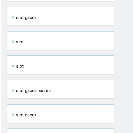
slot gacor
slot
slot
slot gacor hari ini
slot gacor