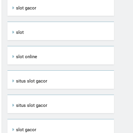
slot gacor
slot
slot online
situs slot gacor
situs slot gacor
slot gacor