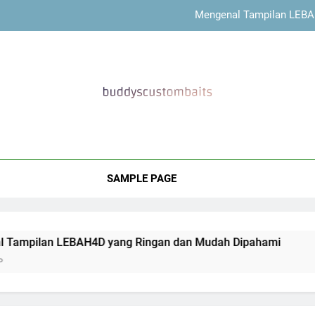
Mengenal Tampilan LEBA
Mengenal Sistem Navigasi
KAYA787 dengan Struktur Navigasi 
EDWINSLOT sebagai Platform Dig
dy's Custom Baits
Mengenal Tampilan LEBA
Umpan Ikan Dan Aksesori Memancing Terbaik Di Buddy’s Custo
Mengenal Sistem Navigasi
SAMPLE PAGE
KAYA787 dengan Struktur Navigasi 
EBAH4D yang Ringan dan Mudah Dipahami
Mengenal Sis
2 Weeks Ago