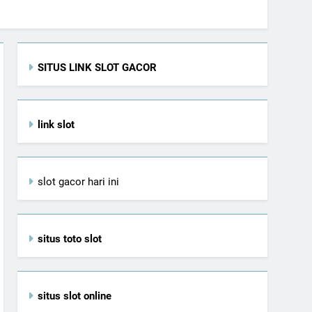
SITUS LINK SLOT GACOR
link slot
slot gacor hari ini
situs toto slot
situs slot online