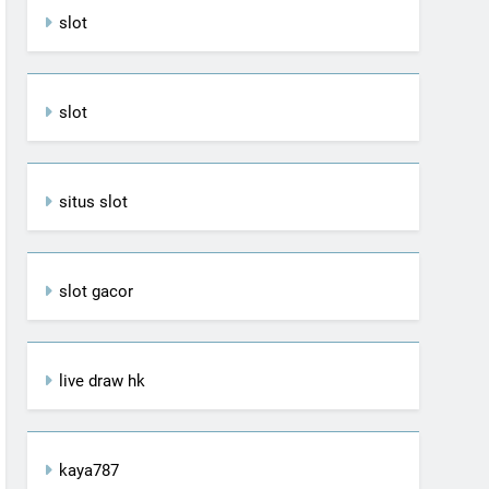
slot
slot
situs slot
slot gacor
live draw hk
kaya787