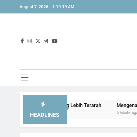
Skip
August 7, 2026
1:19:20 AM
to
content
Bud
Dapatkan 
engan Akses yang Lebih Terarah
Mengenal Tampilan L
2 Weeks Ago
HEADLINES