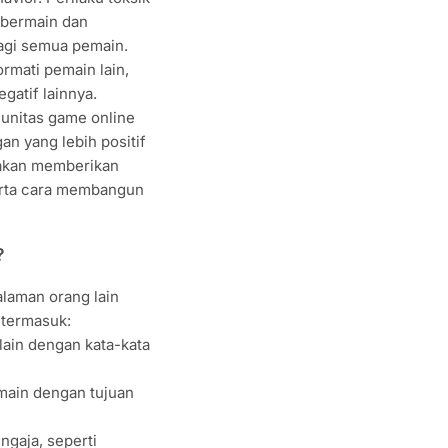
 bermain dan
agi semua pemain.
rmati pemain lain,
egatif lainnya.
unitas game online
an yang lebih positif
 akan memberikan
serta cara membangun
?
alaman orang lain
 termasuk:
ain dengan kata-kata
ain dengan tujuan
gaja, seperti