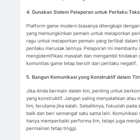
4.
Gunakan Sistem Pelaporan untuk Perilaku Toks
Platform game modern biasanya dilengkapi dengan
yang memungkinkan pemain untuk melaporkan peril
ragu untuk melaporkan pemain yang terlibat dalam fl
perilaku merusak lainnya. Pelaporan ini membantu
mengidentifikasi masalah dan mengambil tindakan 
komunitas game tetap bersih dari perilaku negatif.
5.
Bangun Komunikasi yang Konstruktif dalam Ti
Jika Anda bermain dalam tim, penting untuk berko
yang konstruktif. Jangan saling menyalahkan atau 
tim, terutama jika kalah. Sebaliknya, fokuslah pada 
baik dan beri semangat satu sama lain. Komunikasi y
hanya memperbaiki performa tim, tetapi juga menj
permainan tetap tinggi.