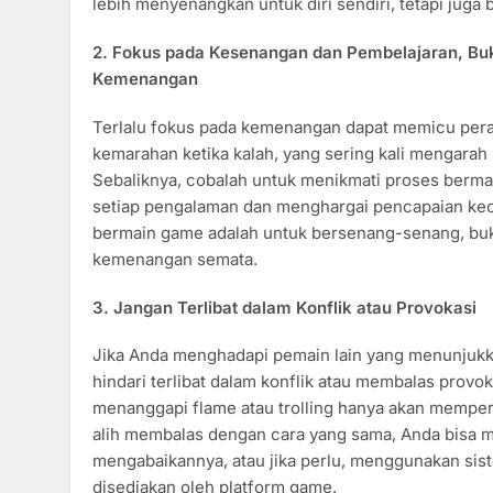
lebih menyenangkan untuk diri sendiri, tetapi juga b
2.
Fokus pada Kesenangan dan Pembelajaran, Bu
Kemenangan
Terlalu fokus pada kemenangan dapat memicu peras
kemarahan ketika kalah, yang sering kali mengarah 
Sebaliknya, cobalah untuk menikmati proses berma
setiap pengalaman dan menghargai pencapaian kecil
bermain game adalah untuk bersenang-senang, bu
kemenangan semata.
3.
Jangan Terlibat dalam Konflik atau Provokasi
Jika Anda menghadapi pemain lain yang menunjukka
hindari terlibat dalam konflik atau membalas provok
menanggapi flame atau trolling hanya akan memperb
alih membalas dengan cara yang sama, Anda bisa m
mengabaikannya, atau jika perlu, menggunakan sis
disediakan oleh platform game.