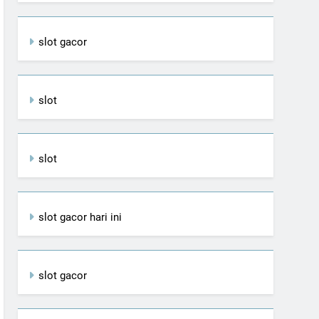
slot gacor
slot
slot
slot gacor hari ini
slot gacor