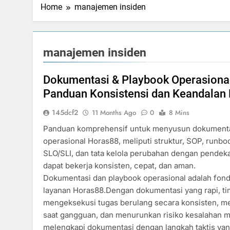
Home
manajemen insiden
manajemen insiden
Dokumentasi & Playbook Operasiona
Panduan Konsistensi dan Keandalan
145dcf2
11 Months Ago
0
8 Mins
Panduan komprehensif untuk menyusun dokumenta
operasional Horas88, meliputi struktur, SOP, runbo
SLO/SLI, dan tata kelola perubahan dengan pendeka
dapat bekerja konsisten, cepat, dan aman.
Dokumentasi dan playbook operasional adalah fond
layanan Horas88.Dengan dokumentasi yang rapi, ti
mengeksekusi tugas berulang secara konsisten, 
saat gangguan, dan menurunkan risiko kesalahan 
melengkapi dokumentasi dengan langkah taktis yan