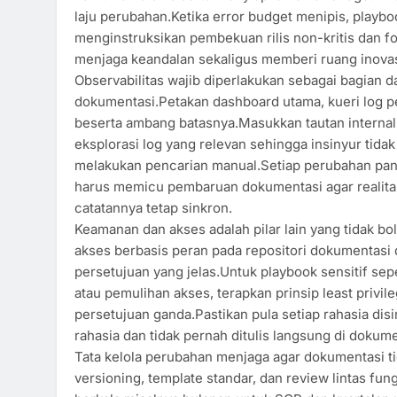
laju perubahan.Ketika error budget menipis, playbo
menginstruksikan pembekuan rilis non-kritis dan fok
menjaga keandalan sekaligus memberi ruang inovas
Observabilitas wajib diperlakukan sebagai bagian da
dokumentasi.Petakan dashboard utama, kueri log pe
beserta ambang batasnya.Masukkan tautan internal k
eksplorasi log yang relevan sehingga insinyur ti
melakukan pencarian manual.Setiap perubahan panel
harus memicu pembaruan dokumentasi agar realita
catatannya tetap sinkron.
Keamanan dan akses adalah pilar lain yang tidak bo
akses berbasis peran pada repositori dokumentasi 
persetujuan yang jelas.Untuk playbook sensitif sepe
atau pemulihan akses, terapkan prinsip least privil
persetujuan ganda.Pastikan pula setiap rahasia dis
rahasia dan tidak pernah ditulis langsung di dokum
Tata kelola perubahan menjaga agar dokumentasi ti
versioning, template standar, dan review lintas fun