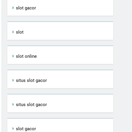
slot gacor
slot
slot online
situs slot gacor
situs slot gacor
slot gacor