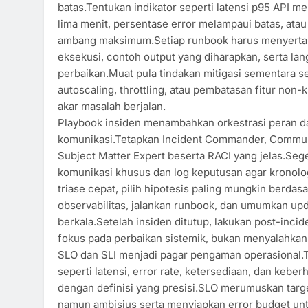
batas.Tentukan indikator seperti latensi p95 API me
lima menit, persentase error melampaui batas, ata
ambang maksimum.Setiap runbook harus menyertak
eksekusi, contoh output yang diharapkan, serta lan
perbaikan.Muat pula tindakan mitigasi sementara s
autoscaling, throttling, atau pembatasan fitur non-k
akar masalah berjalan.
Playbook insiden menambahkan orkestrasi peran d
komunikasi.Tetapkan Incident Commander, Commun
Subject Matter Expert beserta RACI yang jelas.Sege
komunikasi khusus dan log keputusan agar kronolog
triase cepat, pilih hipotesis paling mungkin berdasa
observabilitas, jalankan runbook, dan umumkan upd
berkala.Setelah insiden ditutup, lakukan post-inci
fokus pada perbaikan sistemik, bukan menyalahkan 
SLO dan SLI menjadi pagar pengaman operasional.
seperti latensi, error rate, ketersediaan, dan keber
dengan definisi yang presisi.SLO merumuskan target
namun ambisius serta menyiapkan error budget un