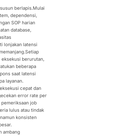
susun berlapis.Mulai
stem, dependensi,
engan SOP harian
atan database,
asitas
i lonjakan latensi
g memanjang.Setiap
h eksekusi berurutan,
nyatukan beberapa
ons saat latensi
pa layanan.
ieksekusi cepat dan
ngecekan error rate per
n pemeriksaan job
eria lulus atau tindak
a namun konsisten
besar.
an ambang