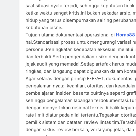
saat situasi nyata terjadi, sehingga keputusan tidak 
ketika waktu sangat kritis.Ini bukan sekadar arsip, 
hidup yang terus disempurnakan seiring perubahan
kebutuhan bisnis.
Tujuan utama dokumentasi operasional di
Horas8
hal.Standarisasi proses untuk mengurangi variasi ha
personel.Peningkatan kecepatan eksekusi melalui in
dan terbukti.Serta pengendalian risiko dengan kontr
jejak audit yang memadai.Setiap artefak harus mud
ringkas, dan langsung dapat digunakan dalam konte
Agar selaras dengan prinsip E-E-A-T, dokumentasi
pengalaman nyata, keahlian, otoritas, dan keandal
pembelajaran insiden beserta buktinya seperti grafi
sehingga pengalaman lapangan terdokumentasi.Tu
dengan menyertakan rasional teknis di balik keput
rate limit diatur pada nilai tertentu.Tegaskan otorit
pemilik sistem dan catatan review lintas tim.Terakh
dengan siklus review berkala, versi yang jelas, dan