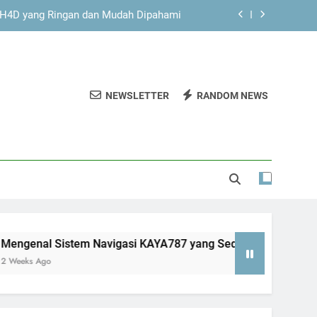
H4D yang Ringan dan Mudah Dipahami
 KAYA787 yang Sederhana dan Terarah
yang Mendukung Kenyamanan Pengguna
NEWSLETTER
RANDOM NEWS
ital dengan Akses yang Lebih Terarah
H4D yang Ringan dan Mudah Dipahami
m Baits. Untuk Hasil Memancing Yang Maksimal.
 KAYA787 yang Sederhana dan Terarah
yang Mendukung Kenyamanan Pengguna
istem Navigasi KAYA787 yang Sederhana dan Terarah
3