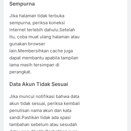
Sempurna
Jika halaman tidak terbuka
sempurna, periksa koneksi
internet terlebih dahulu.Setelah
itu, coba muat ulang halaman atau
gunakan browser
lain.Membersihkan cache juga
dapat membantu apabila tampilan
lama masih tersimpan di
perangkat.
Data Akun Tidak Sesuai
Jika muncul notifikasi bahwa data
akun tidak sesuai, periksa kembali
penulisan nama akun dan kata
sandi.Pastikan tidak ada spasi
tambahan sebelum atau sesudah