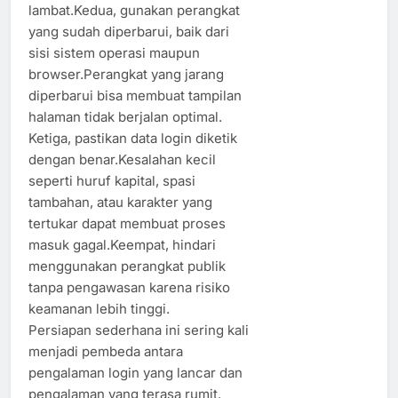
lambat.Kedua, gunakan perangkat
yang sudah diperbarui, baik dari
sisi sistem operasi maupun
browser.Perangkat yang jarang
diperbarui bisa membuat tampilan
halaman tidak berjalan optimal.
Ketiga, pastikan data login diketik
dengan benar.Kesalahan kecil
seperti huruf kapital, spasi
tambahan, atau karakter yang
tertukar dapat membuat proses
masuk gagal.Keempat, hindari
menggunakan perangkat publik
tanpa pengawasan karena risiko
keamanan lebih tinggi.
Persiapan sederhana ini sering kali
menjadi pembeda antara
pengalaman login yang lancar dan
pengalaman yang terasa rumit.