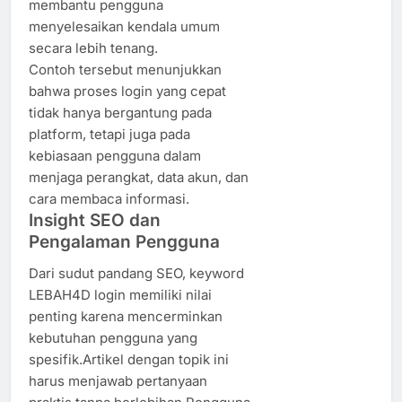
membantu pengguna
menyelesaikan kendala umum
secara lebih tenang.
Contoh tersebut menunjukkan
bahwa proses login yang cepat
tidak hanya bergantung pada
platform, tetapi juga pada
kebiasaan pengguna dalam
menjaga perangkat, data akun, dan
cara membaca informasi.
Insight SEO dan
Pengalaman Pengguna
Dari sudut pandang SEO, keyword
LEBAH4D login memiliki nilai
penting karena mencerminkan
kebutuhan pengguna yang
spesifik.Artikel dengan topik ini
harus menjawab pertanyaan