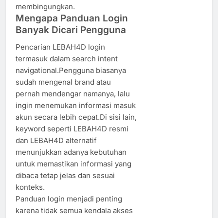
membingungkan.
Mengapa Panduan Login
Banyak Dicari Pengguna
Pencarian LEBAH4D login
termasuk dalam search intent
navigational.Pengguna biasanya
sudah mengenal brand atau
pernah mendengar namanya, lalu
ingin menemukan informasi masuk
akun secara lebih cepat.Di sisi lain,
keyword seperti LEBAH4D resmi
dan LEBAH4D alternatif
menunjukkan adanya kebutuhan
untuk memastikan informasi yang
dibaca tetap jelas dan sesuai
konteks.
Panduan login menjadi penting
karena tidak semua kendala akses