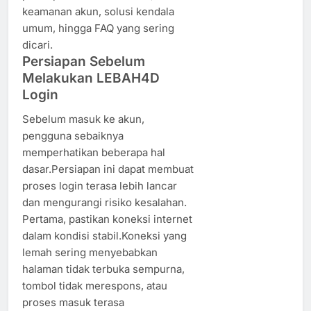
keamanan akun, solusi kendala
umum, hingga FAQ yang sering
dicari.
Persiapan Sebelum
Melakukan LEBAH4D
Login
Sebelum masuk ke akun,
pengguna sebaiknya
memperhatikan beberapa hal
dasar.Persiapan ini dapat membuat
proses login terasa lebih lancar
dan mengurangi risiko kesalahan.
Pertama, pastikan koneksi internet
dalam kondisi stabil.Koneksi yang
lemah sering menyebabkan
halaman tidak terbuka sempurna,
tombol tidak merespons, atau
proses masuk terasa