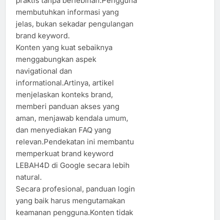
praktis tanpa berlebihan.Pengguna
membutuhkan informasi yang
jelas, bukan sekadar pengulangan
brand keyword.
Konten yang kuat sebaiknya
menggabungkan aspek
navigational dan
informational.Artinya, artikel
menjelaskan konteks brand,
memberi panduan akses yang
aman, menjawab kendala umum,
dan menyediakan FAQ yang
relevan.Pendekatan ini membantu
memperkuat brand keyword
LEBAH4D di Google secara lebih
natural.
Secara profesional, panduan login
yang baik harus mengutamakan
keamanan pengguna.Konten tidak