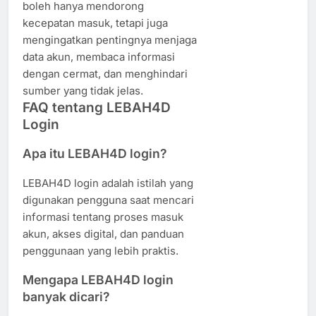
boleh hanya mendorong
kecepatan masuk, tetapi juga
mengingatkan pentingnya menjaga
data akun, membaca informasi
dengan cermat, dan menghindari
sumber yang tidak jelas.
FAQ tentang LEBAH4D
Login
Apa itu LEBAH4D login?
LEBAH4D login adalah istilah yang
digunakan pengguna saat mencari
informasi tentang proses masuk
akun, akses digital, dan panduan
penggunaan yang lebih praktis.
Mengapa LEBAH4D login
banyak dicari?