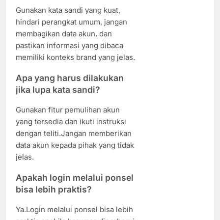
Gunakan kata sandi yang kuat,
hindari perangkat umum, jangan
membagikan data akun, dan
pastikan informasi yang dibaca
memiliki konteks brand yang jelas.
Apa yang harus dilakukan
jika lupa kata sandi?
Gunakan fitur pemulihan akun
yang tersedia dan ikuti instruksi
dengan teliti.Jangan memberikan
data akun kepada pihak yang tidak
jelas.
Apakah login melalui ponsel
bisa lebih praktis?
Ya.Login melalui ponsel bisa lebih