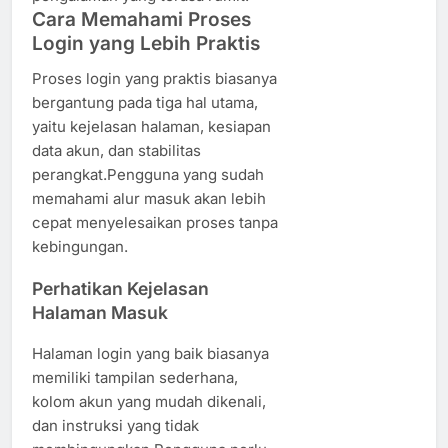
Cara Memahami Proses
Login yang Lebih Praktis
Proses login yang praktis biasanya
bergantung pada tiga hal utama,
yaitu kejelasan halaman, kesiapan
data akun, dan stabilitas
perangkat.Pengguna yang sudah
memahami alur masuk akan lebih
cepat menyelesaikan proses tanpa
kebingungan.
Perhatikan Kejelasan
Halaman Masuk
Halaman login yang baik biasanya
memiliki tampilan sederhana,
kolom akun yang mudah dikenali,
dan instruksi yang tidak