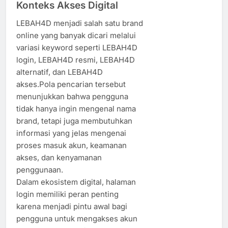
Konteks Akses Digital
LEBAH4D menjadi salah satu brand
online yang banyak dicari melalui
variasi keyword seperti LEBAH4D
login, LEBAH4D resmi, LEBAH4D
alternatif, dan LEBAH4D
akses.Pola pencarian tersebut
menunjukkan bahwa pengguna
tidak hanya ingin mengenal nama
brand, tetapi juga membutuhkan
informasi yang jelas mengenai
proses masuk akun, keamanan
akses, dan kenyamanan
penggunaan.
Dalam ekosistem digital, halaman
login memiliki peran penting
karena menjadi pintu awal bagi
pengguna untuk mengakses akun