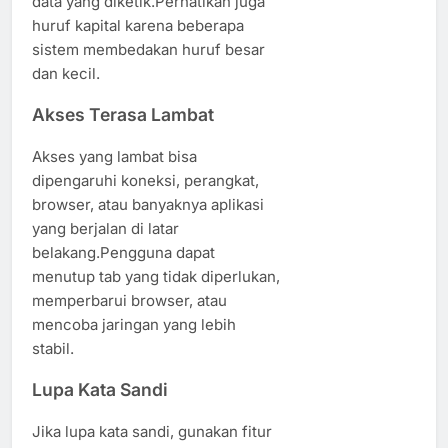
data yang diketik.Perhatikan juga
huruf kapital karena beberapa
sistem membedakan huruf besar
dan kecil.
Akses Terasa Lambat
Akses yang lambat bisa
dipengaruhi koneksi, perangkat,
browser, atau banyaknya aplikasi
yang berjalan di latar
belakang.Pengguna dapat
menutup tab yang tidak diperlukan,
memperbarui browser, atau
mencoba jaringan yang lebih
stabil.
Lupa Kata Sandi
Jika lupa kata sandi, gunakan fitur