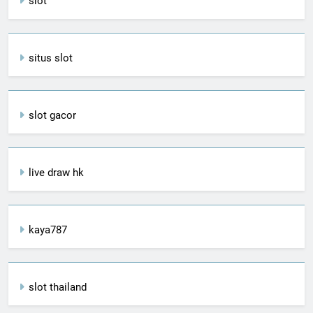
slot
situs slot
slot gacor
live draw hk
kaya787
slot thailand