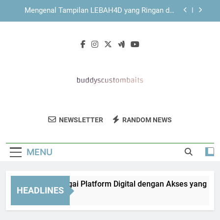
Skip
Mengenal Sistem Navigasi KAYA787 yang
to
Sederhana dan Terarah
content
KAYA787 dengan Struktur Navigasi yang
Mendukung Kenyamanan Pengguna
EDWINSLOT sebagai Platform Digital dengan
Akses yang Lebih Terarah
Mengenal Tampilan LEBAH4D yang Ringan dan
Mudah Dipahami
Mengenal Sistem Navigasi KAYA787 yang
Sederhana dan Terarah
Buddy's Custom
Dapatkan Umpan Ikan Dan Aksesori
KAYA787 dengan Struktur Navigasi yang
NEWSLETTER
RANDOM NEWS
Baits
Mendukung Kenyamanan Pengguna
Memancing Terbaik Di Buddy’s Custom
Baits. Untuk Hasil Memancing Yang
MENU
Maksimal.
WINSLOT sebagai Platform Digital dengan Akses yang Lebih 
HEADLINES
Weeks Ago