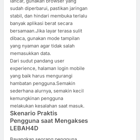
lancar, gunakan browser yang
sudah diperbarui, pastikan jaringan
stabil, dan hindari membuka terlalu
banyak aplikasi berat secara
bersamaan.Jika layar terasa sulit
dibaca, gunakan mode tampilan
yang nyaman agar tidak salah
memasukkan data.
Dari sudut pandang user
experience, halaman login mobile
yang baik harus mengurangi
hambatan pengguna.Semakin
sederhana alurnya, semakin kecil
kemungkinan pengguna
melakukan kesalahan saat masuk.
Skenario Praktis
Pengguna saat Mengakses
LEBAH4D
Bayangkan seorang pengguna