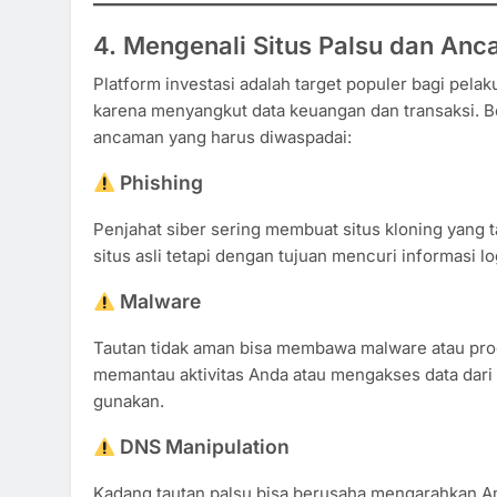
4. Mengenali Situs Palsu dan Anc
Platform investasi adalah target populer bagi pelak
karena menyangkut data keuangan dan transaksi. 
ancaman yang harus diwaspadai:
Phishing
Penjahat siber sering membuat situs kloning yang 
situs asli tetapi dengan tujuan mencuri informasi lo
Malware
Tautan tidak aman bisa membawa malware atau pr
memantau aktivitas Anda atau mengakses data dari
gunakan.
DNS Manipulation
Kadang tautan palsu bisa berusaha mengarahkan And