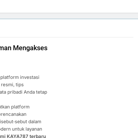
Aman Mengakses
latform investasi
resmi, tips
ta pribadi Anda tetap
atkan platform
merencanakan
isebut‑sebut dalam
odern untuk layanan
esmi KAYA787 terbaru