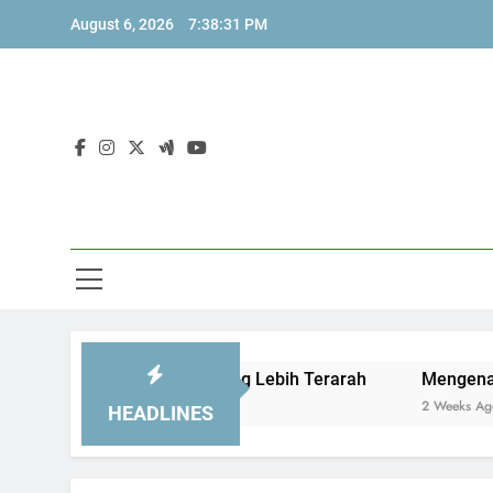
Skip
August 6, 2026
7:38:32 PM
to
content
Bud
Dapatkan 
 dengan Akses yang Lebih Terarah
Mengenal Tampilan 
2 Weeks Ago
HEADLINES