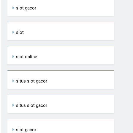
slot gacor
slot
slot online
situs slot gacor
situs slot gacor
slot gacor