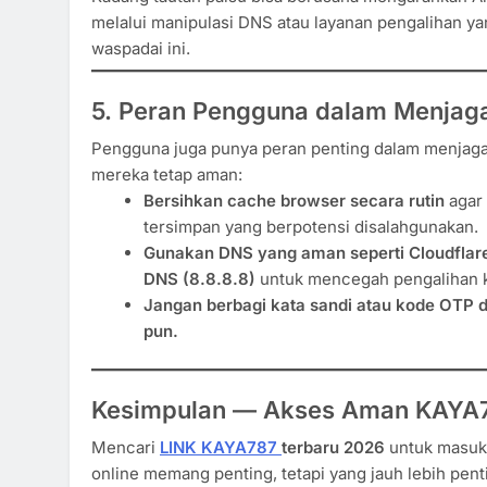
melalui manipulasi DNS atau layanan pengalihan y
waspadai ini.
5. Peran Pengguna dalam Menja
Pengguna juga punya peran penting dalam menjaga a
mereka tetap aman:
Bersihkan cache browser secara rutin
agar 
tersimpan yang berpotensi disalahgunakan.
Gunakan DNS yang aman seperti Cloudflare (
DNS (8.8.8.8)
untuk mencegah pengalihan k
Jangan berbagi kata sandi atau kode OTP 
pun.
Kesimpulan — Akses Aman KAYA
Mencari
LINK KAYA787
terbaru 2026
untuk masuk 
online memang penting, tetapi yang jauh lebih pen