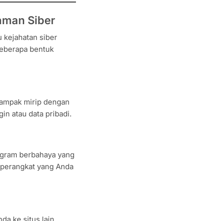
aman Siber
u kejahatan siber
Beberapa bentuk
tampak mirip dengan
gin atau data pribadi.
ogram berbahaya yang
 perangkat yang Anda
a ke situs lain