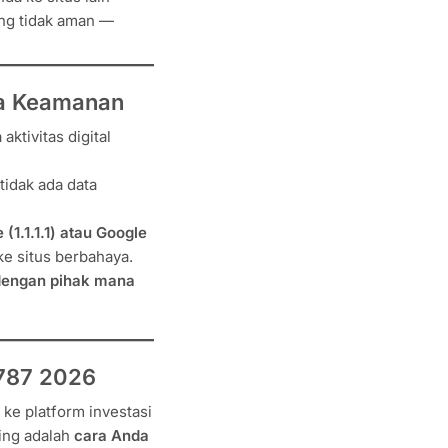
ang tidak aman —
ga Keamanan
ktivitas digital
tidak ada data
1.1.1.1) atau Google
e situs berbahaya.
dengan pihak mana
787 2026
ke platform investasi
ting adalah
cara Anda