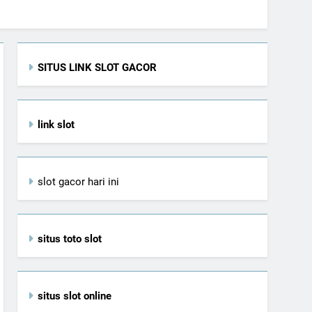
SITUS LINK SLOT GACOR
link slot
slot gacor hari ini
situs toto slot
situs slot online