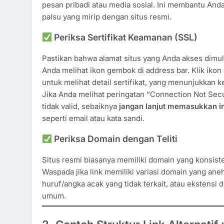
pesan pribadi atau media sosial. Ini membantu An
palsu yang mirip dengan situs resmi.
Periksa Sertifikat Keamanan (SSL)
Pastikan bahwa alamat situs yang Anda akses dimu
Anda melihat ikon gembok di address bar. Klik iko
untuk melihat detail sertifikat, yang menunjukkan k
Jika Anda melihat peringatan “Connection Not Secur
tidak valid, sebaiknya
jangan lanjut memasukkan i
seperti email atau kata sandi.
Periksa Domain dengan Teliti
Situs resmi biasanya memiliki domain yang konsist
Waspada jika link memiliki variasi domain yang ane
huruf/angka acak yang tidak terkait, atau ekstensi 
umum.