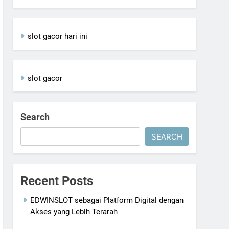
slot gacor hari ini
slot gacor
Search
SEARCH
Recent Posts
EDWINSLOT sebagai Platform Digital dengan
Akses yang Lebih Terarah