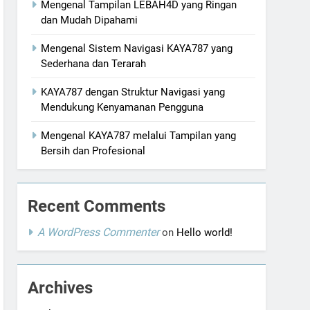
Mengenal Tampilan LEBAH4D yang Ringan
dan Mudah Dipahami
Mengenal Sistem Navigasi KAYA787 yang
Sederhana dan Terarah
KAYA787 dengan Struktur Navigasi yang
Mendukung Kenyamanan Pengguna
Mengenal KAYA787 melalui Tampilan yang
Bersih dan Profesional
Recent Comments
A WordPress Commenter
on
Hello world!
Archives