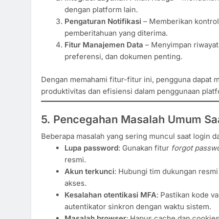
dengan platform lain.
Pengaturan Notifikasi
– Memberikan kontrol
pemberitahuan yang diterima.
Fitur Manajemen Data
– Menyimpan riwayat 
preferensi, dan dokumen penting.
Dengan memahami fitur-fitur ini, pengguna dapat 
produktivitas dan efisiensi dalam penggunaan platf
5. Pencegahan Masalah Umum Saa
Beberapa masalah yang sering muncul saat login d
Lupa password
: Gunakan fitur
forgot passw
resmi.
Akun terkunci
: Hubungi tim dukungan resm
akses.
Kesalahan otentikasi MFA
: Pastikan kode va
autentikator sinkron dengan waktu sistem.
Masalah browser
: Hapus cache dan cookies