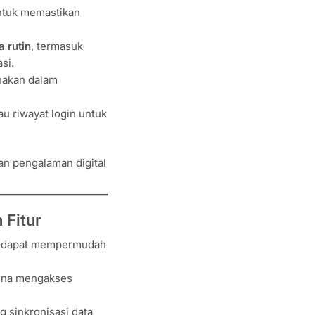
untuk memastikan
 rutin
, termasuk
si.
nakan dalam
u riwayat login untuk
n pengalaman digital
 Fitur
ng dapat mempermudah
na mengakses
 sinkronisasi data