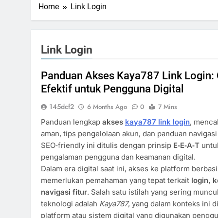
Home
Link Login
Link Login
Panduan Akses Kaya787 Link Login:
Efektif untuk Pengguna Digital
145dcf2
6 Months Ago
0
7 Mins
Panduan lengkap
akses
kaya787 link login
, menca
aman, tips pengelolaan akun, dan panduan navigasi f
SEO‑friendly ini ditulis dengan prinsip
E‑E‑A‑T
untu
pengalaman pengguna dan keamanan digital.
Dalam era digital saat ini, akses ke platform berbas
memerlukan pemahaman yang tepat terkait
login,
navigasi fitur
. Salah satu istilah yang sering muncu
teknologi adalah
Kaya787
, yang dalam konteks ini 
platform atau sistem digital yang digunakan pengg