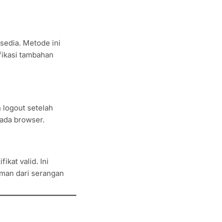
rsedia. Metode ini
ikasi tambahan
 logout setelah
ada browser.
kat valid. Ini
man dari serangan