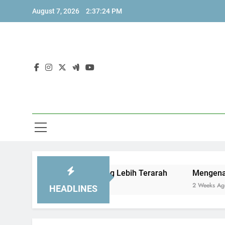
Skip
August 7, 2026
2:37:25 PM
to
content
Bud
Dapatkan 
 dengan Akses yang Lebih Terarah
Mengenal Tampilan 
2 Weeks Ago
HEADLINES