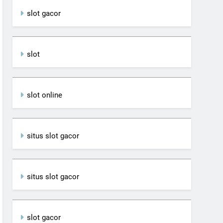
slot gacor
slot
slot online
situs slot gacor
situs slot gacor
slot gacor