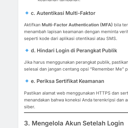
c. Autentikasi Multi-Faktor
Aktifkan
Multi-Factor Authentication (MFA)
bila te
menambah lapisan keamanan dengan meminta verif
seperti kode dari aplikasi otentikasi atau SMS.
d. Hindari Login di Perangkat Publik
Jika harus menggunakan perangkat publik, pastikan
selesai dan jangan centang opsi “Remember Me” p
e. Periksa Sertifikat Keamanan
Pastikan alamat web menggunakan HTTPS dan sertifi
menandakan bahwa koneksi Anda terenkripsi dan a
siber.
3. Mengelola Akun Setelah Login