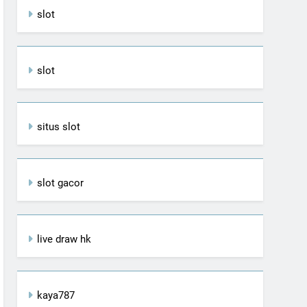
slot
slot
situs slot
slot gacor
live draw hk
kaya787