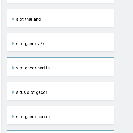
slot thailand
slot gacor 777
slot gacor hari ini
situs slot gacor
slot gacor hari ini