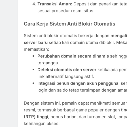
Transaksi Aman:
Deposit dan penarikan teta
sesuai prosedur resmi situs.
Cara Kerja Sistem Anti Blokir Otomatis
Sistem anti blokir otomatis bekerja dengan
mengal
server baru
setiap kali domain utama diblokir. Mek
memastikan:
Perubahan domain secara dinamis
sehingga
terganggu.
Deteksi otomatis oleh server
ketika ada pem
link alternatif langsung aktif.
Integrasi penuh dengan akun pengguna
, se
login dan saldo tetap tersimpan dengan ama
Dengan sistem ini, pemain dapat menikmati semua fit
resmi, termasuk berbagai game populer dengan
ti
(RTP) tinggi
, bonus harian, dan turnamen slot, tanp
kehilangan akses.