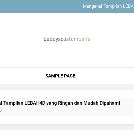
Mengenal Tampilan LEBA
Mengenal Sistem Navigasi
KAYA787 dengan Struktur Navigasi 
EDWINSLOT sebagai Platform Dig
dy's Custom Baits
Mengenal Tampilan LEBA
Umpan Ikan Dan Aksesori Memancing Terbaik Di Buddy’s Custo
Mengenal Sistem Navigasi
SAMPLE PAGE
KAYA787 dengan Struktur Navigasi 
LEBAH4D yang Ringan dan Mudah Dipahami
Mengenal S
2 Weeks Ago