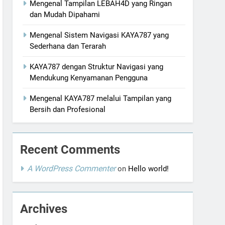
Mengenal Tampilan LEBAH4D yang Ringan
dan Mudah Dipahami
Mengenal Sistem Navigasi KAYA787 yang
Sederhana dan Terarah
KAYA787 dengan Struktur Navigasi yang
Mendukung Kenyamanan Pengguna
Mengenal KAYA787 melalui Tampilan yang
Bersih dan Profesional
Recent Comments
A WordPress Commenter
on
Hello world!
Archives