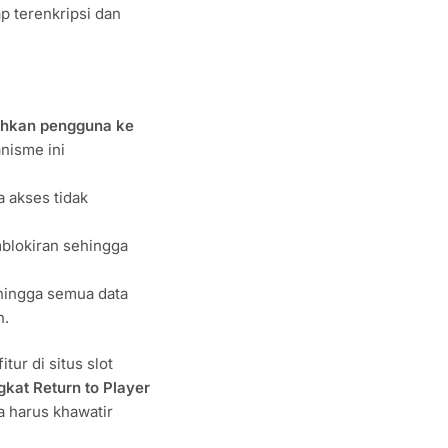
p terenkripsi dan
ihkan pengguna ke
anisme ini
 akses tidak
blokiran sehingga
hingga semua data
n.
ur di situs slot
ngkat Return to Player
a harus khawatir