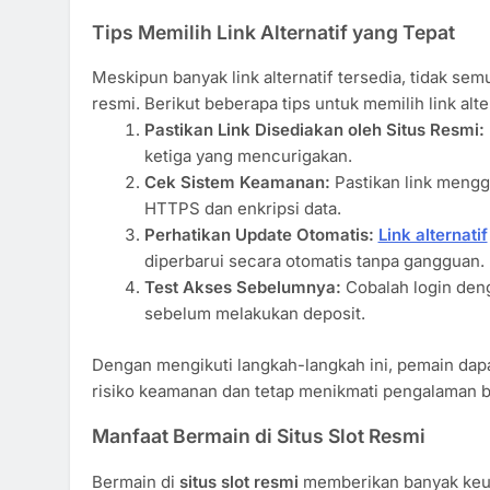
Tips Memilih Link Alternatif yang Tepat
Meskipun banyak link alternatif tersedia, tidak se
resmi. Berikut beberapa tips untuk memilih link alte
Pastikan Link Disediakan oleh Situs Resmi:
ketiga yang mencurigakan.
Cek Sistem Keamanan:
Pastikan link mengg
HTTPS dan enkripsi data.
Perhatikan Update Otomatis:
Link alternatif
diperbarui secara otomatis tanpa gangguan.
Test Akses Sebelumnya:
Cobalah login denga
sebelum melakukan deposit.
Dengan mengikuti langkah-langkah ini, pemain da
risiko keamanan dan tetap menikmati pengalaman 
Manfaat Bermain di Situs Slot Resmi
Bermain di
situs slot resmi
memberikan banyak ke