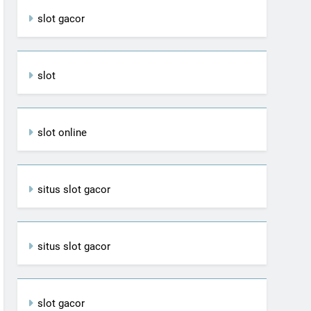
slot gacor
slot
slot online
situs slot gacor
situs slot gacor
slot gacor