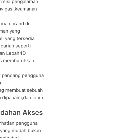
i sisi pengalaman
avigasi,keamanan
buah brand di
aman yang
si yang tersedia
carian seperti
dan Lebah4D
ns membutuhkan
ut pandang pengguna
m
yang membuat sebuah
n dipahami,dan lebih
udahan Akses
erhatian pengguna
s yang mudah bukan
ebih dari