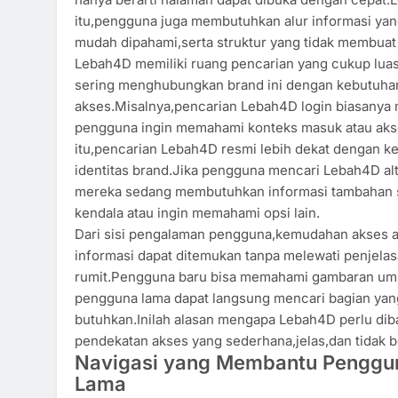
itu,pengguna juga membutuhkan alur informasi yang 
mudah dipahami,serta struktur yang tidak membuat
Lebah4D memiliki ruang pencarian yang cukup lua
sering menghubungkan brand ini dengan kebutuha
akses.Misalnya,pencarian Lebah4D login biasanya 
pengguna ingin memahami konteks masuk atau ak
itu,pencarian Lebah4D resmi lebih dekat dengan ke
identitas brand.Jika pengguna mencari Lebah4D alt
mereka sedang membutuhkan informasi tambahan 
kendala atau ingin memahami opsi lain.
Dari sisi pengalaman pengguna,kemudahan akses ak
informasi dapat ditemukan tanpa melewati penjela
rumit.Pengguna baru bisa memahami gambaran u
pengguna lama dapat langsung mencari bagian ya
butuhkan.Inilah alasan mengapa Lebah4D perlu dib
pendekatan akses yang sederhana,jelas,dan tidak b
Navigasi yang Membantu Penggu
Lama