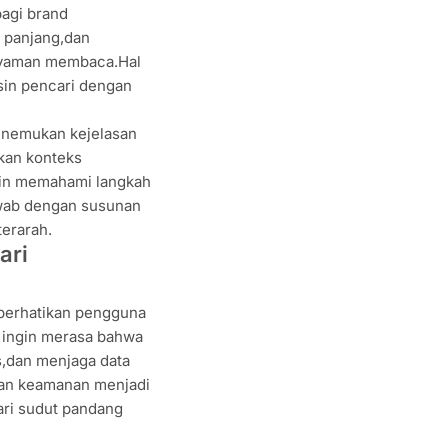
bagi brand
u panjang,dan
nyaman membaca.Hal
sin pencari dengan
enemukan kejelasan
kan konteks
gin memahami langkah
awab dengan susunan
erarah.
ari
iperhatikan pengguna
a ingin merasa bahwa
,dan menjaga data
asan keamanan menjadi
ari sudut pandang