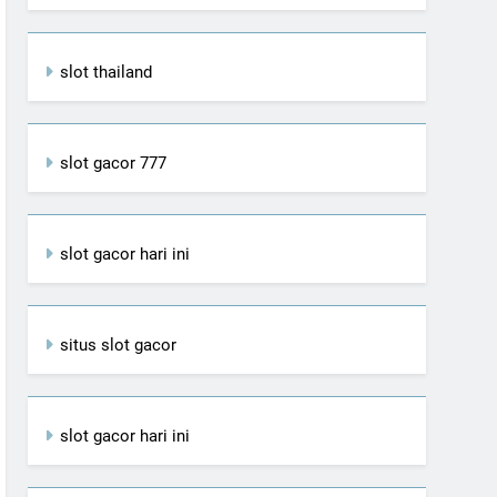
slot thailand
slot gacor 777
slot gacor hari ini
situs slot gacor
slot gacor hari ini