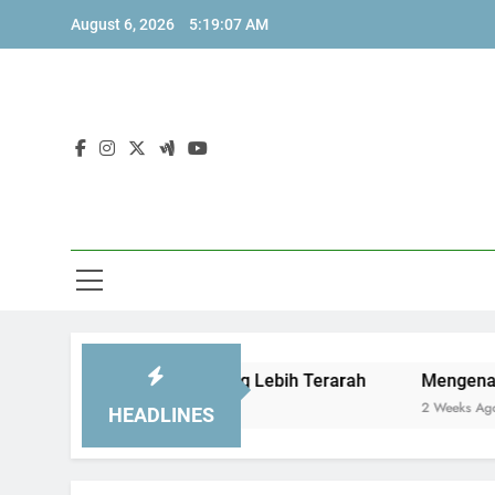
Skip
August 6, 2026
5:19:08 AM
to
content
Bud
Dapatkan 
 dengan Akses yang Lebih Terarah
Mengenal Tampilan 
2 Weeks Ago
HEADLINES