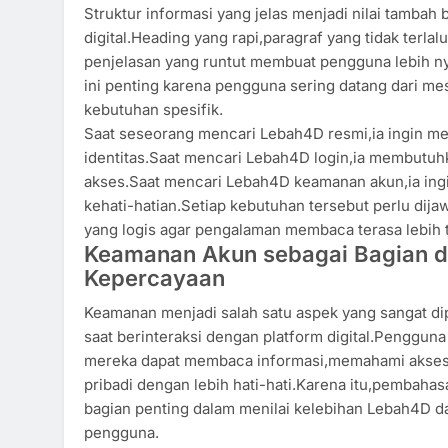
Struktur informasi yang jelas menjadi nilai tambah 
digital.Heading yang rapi,paragraf yang tidak terlal
penjelasan yang runtut membuat pengguna lebih 
ini penting karena pengguna sering datang dari me
kebutuhan spesifik.
Saat seseorang mencari Lebah4D resmi,ia ingin m
identitas.Saat mencari Lebah4D login,ia membutuh
akses.Saat mencari Lebah4D keamanan akun,ia in
kehati-hatian.Setiap kebutuhan tersebut perlu dij
yang logis agar pengalaman membaca terasa lebih t
Keamanan Akun sebagai Bagian d
Kepercayaan
Keamanan menjadi salah satu aspek yang sangat d
saat berinteraksi dengan platform digital.Penggun
mereka dapat membaca informasi,memahami akses
pribadi dengan lebih hati-hati.Karena itu,pembah
bagian penting dalam menilai kelebihan Lebah4D d
pengguna.