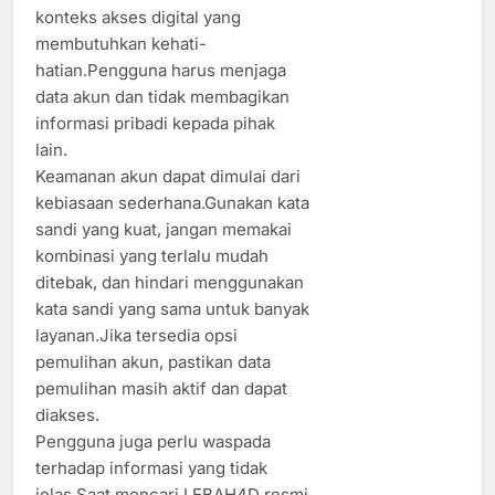
konteks akses digital yang
membutuhkan kehati-
hatian.Pengguna harus menjaga
data akun dan tidak membagikan
informasi pribadi kepada pihak
lain.
Keamanan akun dapat dimulai dari
kebiasaan sederhana.Gunakan kata
sandi yang kuat, jangan memakai
kombinasi yang terlalu mudah
ditebak, dan hindari menggunakan
kata sandi yang sama untuk banyak
layanan.Jika tersedia opsi
pemulihan akun, pastikan data
pemulihan masih aktif dan dapat
diakses.
Pengguna juga perlu waspada
terhadap informasi yang tidak
jelas.Saat mencari LEBAH4D resmi