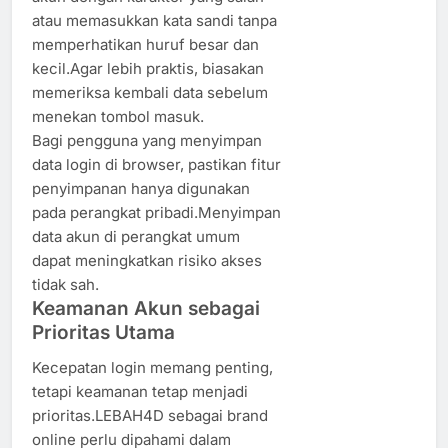
atau memasukkan kata sandi tanpa
memperhatikan huruf besar dan
kecil.Agar lebih praktis, biasakan
memeriksa kembali data sebelum
menekan tombol masuk.
Bagi pengguna yang menyimpan
data login di browser, pastikan fitur
penyimpanan hanya digunakan
pada perangkat pribadi.Menyimpan
data akun di perangkat umum
dapat meningkatkan risiko akses
tidak sah.
Keamanan Akun sebagai
Prioritas Utama
Kecepatan login memang penting,
tetapi keamanan tetap menjadi
prioritas.LEBAH4D sebagai brand
online perlu dipahami dalam