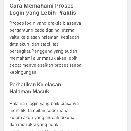
Cara Memahami Proses
Login yang Lebih Praktis
Proses login yang praktis biasanya
bergantung pada tiga hal utama,
yaitu kejelasan halaman, kesiapan
data akun, dan stabilitas
perangkat.Pengguna yang sudah
memahami alur masuk akan lebih
cepat menyelesaikan proses tanpa
kebingungan.
Perhatikan Kejelasan
Halaman Masuk
Halaman login yang baik biasanya
memiliki tampilan sederhana,
kolom akun yang mudah dikenali,
dan instruksi yang tidak