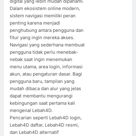
digital yang lebih mudah dipahami.
Dalam ekosistem online modern,
sistem navigasi memiliki peran
penting karena menjadi
penghubung antara pengguna dan
fitur yang ingin mereka akses.
Navigasi yang sederhana membuat
pengguna tidak perlu menebak-
nebak saat ingin menemukan
menu utama, area login, informasi
akun, atau pengaturan dasar. Bagi
pengguna baru, tampilan yang
mudah dibaca dan alur yang jelas
dapat membantu mengurangi
kebingungan saat pertama kali
mengenal Lebah4D.
Pencarian seperti Lebah4D login,
Lebah4D daftar, Lebah4D resmi,
dan Lebah4D alternatif