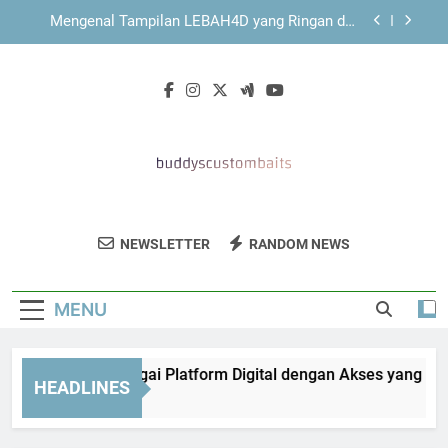
Skip
Mengenal Sistem Navigasi KAYA787 yang
to
Sederhana dan Terarah
content
KAYA787 dengan Struktur Navigasi yang
Mendukung Kenyamanan Pengguna
EDWINSLOT sebagai Platform Digital dengan
Akses yang Lebih Terarah
Mengenal Tampilan LEBAH4D yang Ringan dan
Mudah Dipahami
Mengenal Sistem Navigasi KAYA787 yang
Sederhana dan Terarah
Buddy's Custom
Dapatkan Umpan Ikan Dan Aksesori
KAYA787 dengan Struktur Navigasi yang
NEWSLETTER
RANDOM NEWS
Baits
Mendukung Kenyamanan Pengguna
Memancing Terbaik Di Buddy’s Custom
Baits. Untuk Hasil Memancing Yang
MENU
Maksimal.
WINSLOT sebagai Platform Digital dengan Akses yang Lebih 
HEADLINES
Weeks Ago