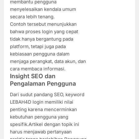
membantu pengguna
menyelesaikan kendala umum
secara lebih tenang.
Contoh tersebut menunjukkan
bahwa proses login yang cepat
tidak hanya bergantung pada
platform, tetapi juga pada
kebiasaan pengguna dalam
menjaga perangkat, data akun, dan
cara membaca informasi.
Insight SEO dan
Pengalaman Pengguna
Dari sudut pandang SEO, keyword
LEBAH4D login memiliki nilai
penting karena mencerminkan
kebutuhan pengguna yang
spesifik.Artikel dengan topik ini
harus menjawab pertanyaan