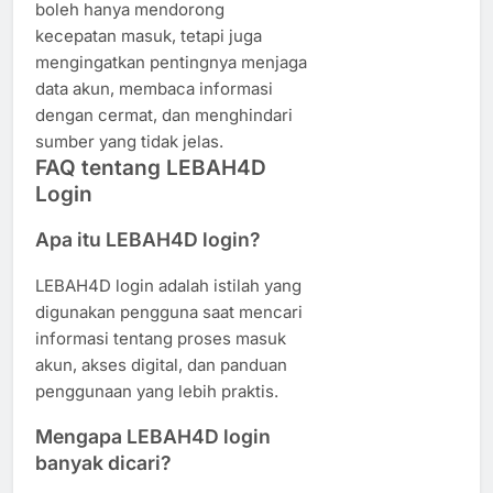
boleh hanya mendorong
kecepatan masuk, tetapi juga
mengingatkan pentingnya menjaga
data akun, membaca informasi
dengan cermat, dan menghindari
sumber yang tidak jelas.
FAQ tentang LEBAH4D
Login
Apa itu LEBAH4D login?
LEBAH4D login adalah istilah yang
digunakan pengguna saat mencari
informasi tentang proses masuk
akun, akses digital, dan panduan
penggunaan yang lebih praktis.
Mengapa LEBAH4D login
banyak dicari?