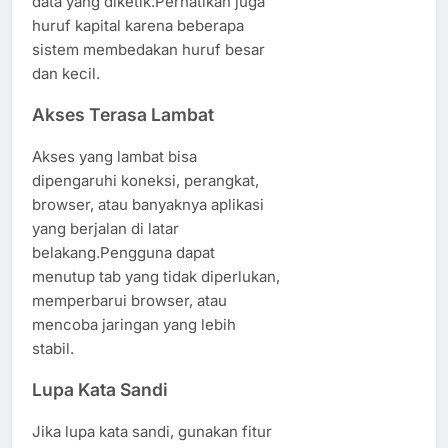
data yang diketik.Perhatikan juga
huruf kapital karena beberapa
sistem membedakan huruf besar
dan kecil.
Akses Terasa Lambat
Akses yang lambat bisa
dipengaruhi koneksi, perangkat,
browser, atau banyaknya aplikasi
yang berjalan di latar
belakang.Pengguna dapat
menutup tab yang tidak diperlukan,
memperbarui browser, atau
mencoba jaringan yang lebih
stabil.
Lupa Kata Sandi
Jika lupa kata sandi, gunakan fitur