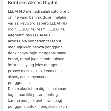
Konteks Akses Digital
LEBAH4D menjadi salah satu brand
online yang banyak dicari melalui
variasi keyword seperti LEBAH4D
login, LEBAH4D resmi, LEBAH4D
alternatif, dan LEBAH4D
akses.Pola pencarian tersebut
menunjukkan bahwa pengguna
tidak hanya ingin mengenal nama
brand, tetapi juga membutuhkan
informasi yang jelas mengenai
proses masuk akun, keamanan
akses, dan kenyamanan
penggunaan.
Dalam ekosistem digital, halaman
login memiliki peran penting
karena menjadi pintu awal bagi
pengguna untuk mengakses akun