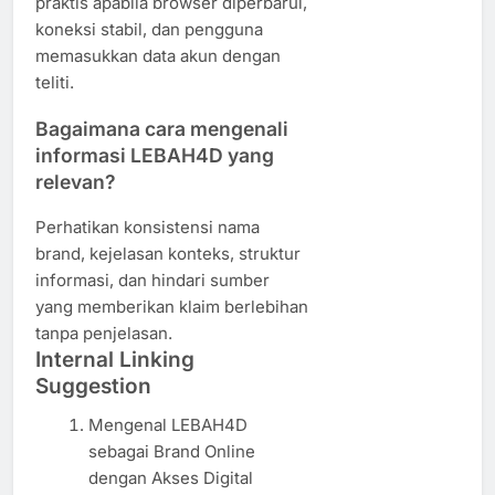
praktis apabila browser diperbarui,
koneksi stabil, dan pengguna
memasukkan data akun dengan
teliti.
Bagaimana cara mengenali
informasi LEBAH4D yang
relevan?
Perhatikan konsistensi nama
brand, kejelasan konteks, struktur
informasi, dan hindari sumber
yang memberikan klaim berlebihan
tanpa penjelasan.
Internal Linking
Suggestion
Mengenal LEBAH4D
sebagai Brand Online
dengan Akses Digital