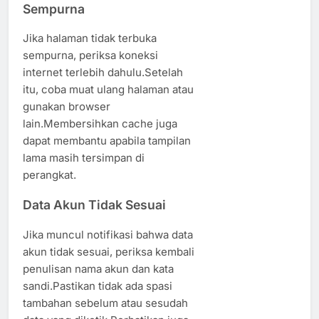
Sempurna
Jika halaman tidak terbuka
sempurna, periksa koneksi
internet terlebih dahulu.Setelah
itu, coba muat ulang halaman atau
gunakan browser
lain.Membersihkan cache juga
dapat membantu apabila tampilan
lama masih tersimpan di
perangkat.
Data Akun Tidak Sesuai
Jika muncul notifikasi bahwa data
akun tidak sesuai, periksa kembali
penulisan nama akun dan kata
sandi.Pastikan tidak ada spasi
tambahan sebelum atau sesudah