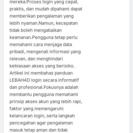
mereka.Proses login yang cepat,
praktis, dan mudah dipahami dapat
memberikan pengalaman yang
lebih nyaman.Namun, kecepatan
tidak boleh mengabaikan
keamanan.Pengguna tetap perlu
memahami cara menjaga data
pribadi, mengenali informasi yang
relevan, dan menghindari
kebiasaan akses yang berisiko.
Artikel ini membahas panduan
LEBAH4D login secara informatif
dan profesional.Fokusnya adalah
membantu pengguna memahami
prinsip akses akun yang lebih rapi,
faktor yang memengaruhi
kelancaran login, serta langkah
pencegahan agar pengalaman
masuk tetap aman dan tidak