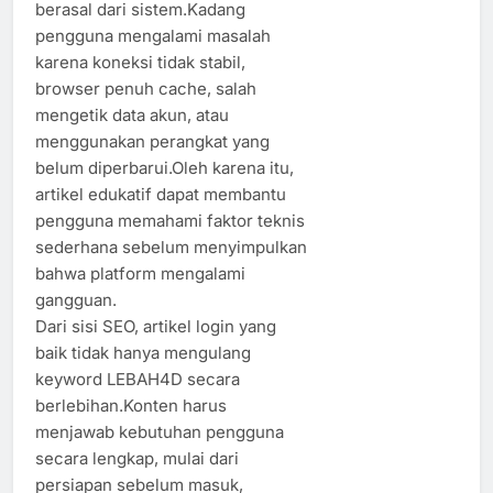
berasal dari sistem.Kadang
pengguna mengalami masalah
karena koneksi tidak stabil,
browser penuh cache, salah
mengetik data akun, atau
menggunakan perangkat yang
belum diperbarui.Oleh karena itu,
artikel edukatif dapat membantu
pengguna memahami faktor teknis
sederhana sebelum menyimpulkan
bahwa platform mengalami
gangguan.
Dari sisi SEO, artikel login yang
baik tidak hanya mengulang
keyword LEBAH4D secara
berlebihan.Konten harus
menjawab kebutuhan pengguna
secara lengkap, mulai dari
persiapan sebelum masuk,