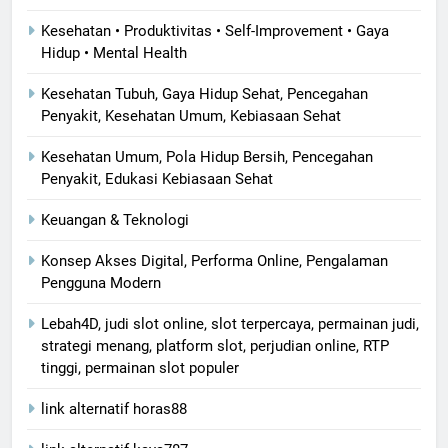
Kesehatan • Produktivitas • Self-Improvement • Gaya
Hidup • Mental Health
Kesehatan Tubuh, Gaya Hidup Sehat, Pencegahan
Penyakit, Kesehatan Umum, Kebiasaan Sehat
Kesehatan Umum, Pola Hidup Bersih, Pencegahan
Penyakit, Edukasi Kebiasaan Sehat
Keuangan & Teknologi
Konsep Akses Digital, Performa Online, Pengalaman
Pengguna Modern
Lebah4D, judi slot online, slot terpercaya, permainan judi,
strategi menang, platform slot, perjudian online, RTP
tinggi, permainan slot populer
link alternatif horas88