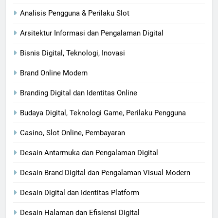
Analisis Pengguna & Perilaku Slot
Arsitektur Informasi dan Pengalaman Digital
Bisnis Digital, Teknologi, Inovasi​
Brand Online Modern
Branding Digital dan Identitas Online
Budaya Digital, Teknologi Game, Perilaku Pengguna
Casino, Slot Online, Pembayaran
Desain Antarmuka dan Pengalaman Digital
Desain Brand Digital dan Pengalaman Visual Modern
Desain Digital dan Identitas Platform
Desain Halaman dan Efisiensi Digital