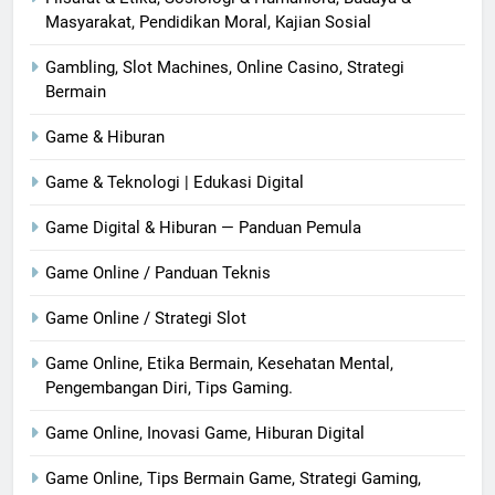
Masyarakat, Pendidikan Moral, Kajian Sosial
Gambling, Slot Machines, Online Casino, Strategi
Bermain
Game & Hiburan
Game & Teknologi | Edukasi Digital
Game Digital & Hiburan — Panduan Pemula
Game Online / Panduan Teknis
Game Online / Strategi Slot
Game Online, Etika Bermain, Kesehatan Mental,
Pengembangan Diri, Tips Gaming.
Game Online, Inovasi Game, Hiburan Digital
Game Online, Tips Bermain Game, Strategi Gaming,