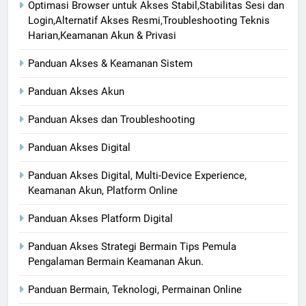
Optimasi Browser untuk Akses Stabil,Stabilitas Sesi dan
Login,Alternatif Akses Resmi,Troubleshooting Teknis
Harian,Keamanan Akun & Privasi
Panduan Akses & Keamanan Sistem
Panduan Akses Akun
Panduan Akses dan Troubleshooting
Panduan Akses Digital
Panduan Akses Digital, Multi-Device Experience,
Keamanan Akun, Platform Online
Panduan Akses Platform Digital
Panduan Akses Strategi Bermain Tips Pemula
Pengalaman Bermain Keamanan Akun.
Panduan Bermain, Teknologi, Permainan Online