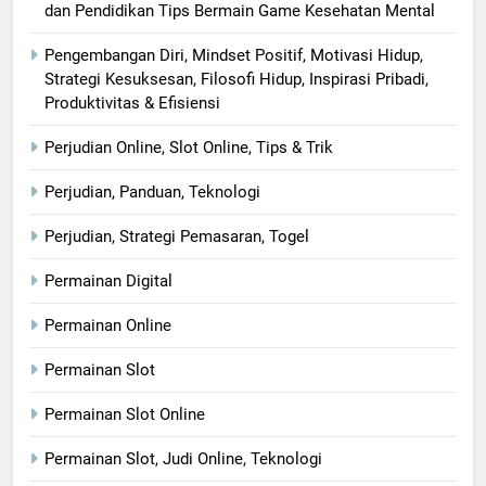
dan Pendidikan Tips Bermain Game Kesehatan Mental
Pengembangan Diri, Mindset Positif, Motivasi Hidup,
Strategi Kesuksesan, Filosofi Hidup, Inspirasi Pribadi,
Produktivitas & Efisiensi
Perjudian Online, Slot Online, Tips & Trik
Perjudian, Panduan, Teknologi
Perjudian, Strategi Pemasaran, Togel
Permainan Digital
Permainan Online
Permainan Slot
Permainan Slot Online
Permainan Slot, Judi Online, Teknologi