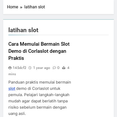
Home
latihan slot
latihan slot
Cara Memulai Bermain Slot
Demo di Corlaslot dengan
Praktis
145dcf2
1 year ago
0
4
mins
Panduan praktis memulai bermain
slot
demo di Corlaslot untuk
pemula. Pelajari langkah-langkah
mudah agar dapat berlatih tanpa
risiko sebelum bermain dengan
uang asli.