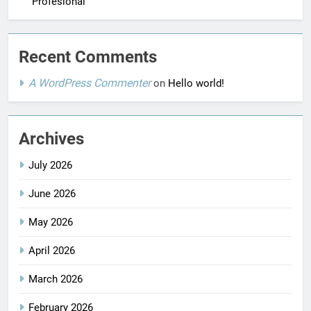
Profesional
Recent Comments
A WordPress Commenter
on
Hello world!
Archives
July 2026
June 2026
May 2026
April 2026
March 2026
February 2026