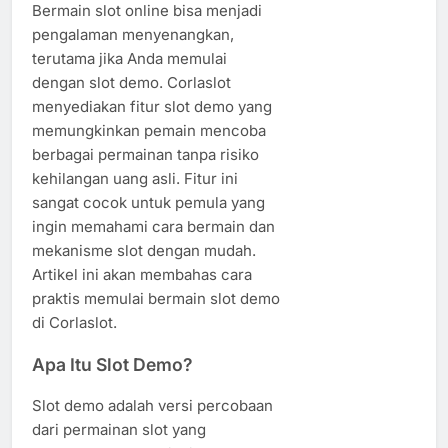
Bermain slot online bisa menjadi
pengalaman menyenangkan,
terutama jika Anda memulai
dengan slot demo. Corlaslot
menyediakan fitur slot demo yang
memungkinkan pemain mencoba
berbagai permainan tanpa risiko
kehilangan uang asli. Fitur ini
sangat cocok untuk pemula yang
ingin memahami cara bermain dan
mekanisme slot dengan mudah.
Artikel ini akan membahas cara
praktis memulai bermain slot demo
di Corlaslot.
Apa Itu Slot Demo?
Slot demo adalah versi percobaan
dari permainan slot yang