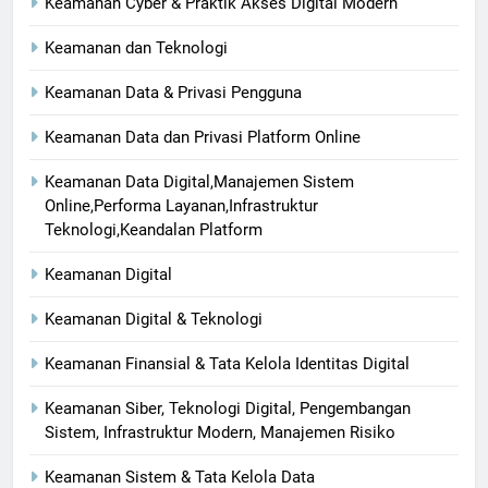
Keamanan Cyber & Praktik Akses Digital Modern
Keamanan dan Teknologi
Keamanan Data & Privasi Pengguna
Keamanan Data dan Privasi Platform Online
Keamanan Data Digital,Manajemen Sistem
Online,Performa Layanan,Infrastruktur
Teknologi,Keandalan Platform
Keamanan Digital
Keamanan Digital & Teknologi
Keamanan Finansial & Tata Kelola Identitas Digital
Keamanan Siber, Teknologi Digital, Pengembangan
Sistem, Infrastruktur Modern, Manajemen Risiko
Keamanan Sistem & Tata Kelola Data