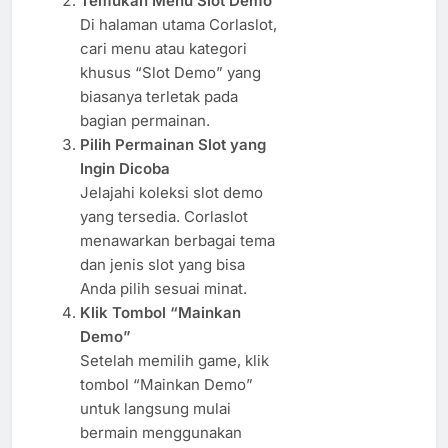
Temukan Menu Slot Demo
Di halaman utama Corlaslot,
cari menu atau kategori
khusus “Slot Demo” yang
biasanya terletak pada
bagian permainan.
Pilih Permainan Slot yang
Ingin Dicoba
Jelajahi koleksi slot demo
yang tersedia. Corlaslot
menawarkan berbagai tema
dan jenis slot yang bisa
Anda pilih sesuai minat.
Klik Tombol “Mainkan
Demo”
Setelah memilih game, klik
tombol “Mainkan Demo”
untuk langsung mulai
bermain menggunakan