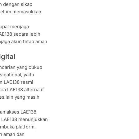
an dengan sikap
sebelum memasukkan
apat menjaga
AE138 secara lebih
enjaga akun tetap aman
gital
encarian yang cukup
igational, yaitu
n LAE138 resmi
ra LAE138 alternatif
s lain yang masih
han akses LAE138,
a LAE138 menunjukkan
embuka platform,
an aman dan