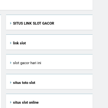
SITUS LINK SLOT GACOR
link slot
slot gacor hari ini
situs toto slot
situs slot online