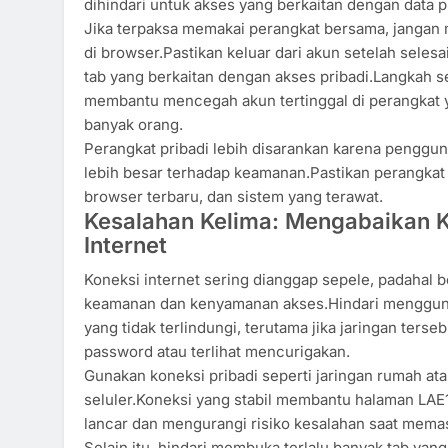
dihindari untuk akses yang berkaitan dengan data p
Jika terpaksa memakai perangkat bersama, janga
di browser.Pastikan keluar dari akun setelah selesa
tab yang berkaitan dengan akses pribadi.Langkah s
membantu mencegah akun tertinggal di perangkat 
banyak orang.
Perangkat pribadi lebih disarankan karena penggun
lebih besar terhadap keamanan.Pastikan perangkat m
browser terbaru, dan sistem yang terawat.
Kesalahan Kelima: Mengabaikan 
Internet
Koneksi internet sering dianggap sepele, padahal 
keamanan dan kenyamanan akses.Hindari mengguna
yang tidak terlindungi, terutama jika jaringan terseb
password atau terlihat mencurigakan.
Gunakan koneksi pribadi seperti jaringan rumah ata
seluler.Koneksi yang stabil membantu halaman LAE1
lancar dan mengurangi risiko kesalahan saat mema
Selain itu, hindari membuka terlalu banyak tab yang