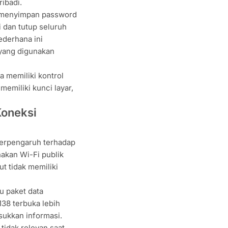
ribadi.
n menyimpan password
i dan tutup seluruh
ederhana ini
yang digunakan
a memiliki kontrol
emiliki kunci layar,
Koneksi
berpengaruh terhadap
kan Wi-Fi publik
ut tidak memiliki
u paket data
38 terbuka lebih
sukkan informasi.
 tidak relevan saat