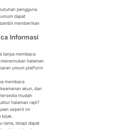
kebutuhan pengguna
n umum dapat
 sambil memberikan
ca Informasi
es tanpa membaca
ra menemukan halaman
baran umum platform
nya membaca
, keamanan akun, dan
 tersedia mudah
uktur halaman rapi?
aan seperti ini
bijak.
 lama, tetapi dapat