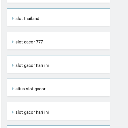
slot thailand
slot gacor 777
slot gacor hari ini
situs slot gacor
slot gacor hari ini