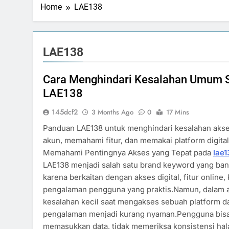
Home
LAE138
LAE138
Cara Menghindari Kesalahan Umum 
LAE138
145dcf2
3 Months Ago
0
17 Mins
Panduan LAE138 untuk menghindari kesalahan aks
akun, memahami fitur, dan memakai platform digital
Memahami Pentingnya Akses yang Tepat pada
lae
LAE138 menjadi salah satu brand keyword yang ban
karena berkaitan dengan akses digital, fitur online
pengalaman pengguna yang praktis.Namun, dalam akt
kesalahan kecil saat mengakses sebuah platform 
pengalaman menjadi kurang nyaman.Pengguna bisa 
memasukkan data, tidak memeriksa konsistensi ha