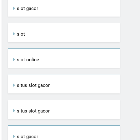
slot gacor
slot
slot online
situs slot gacor
situs slot gacor
slot gacor