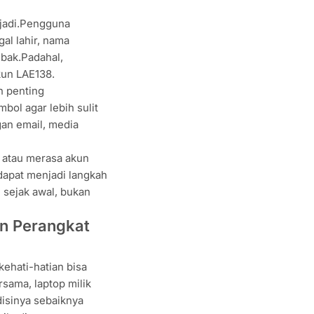
rjadi.Pengguna
al lahir, nama
ebak.Padahal,
kun LAE138.
n penting
mbol agar lebih sulit
an email, media
 atau merasa akun
dapat menjadi langkah
 sejak awal, bukan
n Perangkat
ehati-hatian bisa
sama, laptop milik
disinya sebaiknya