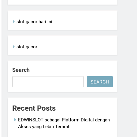
slot gacor hari ini
slot gacor
Search
SEARCH
Recent Posts
EDWINSLOT sebagai Platform Digital dengan
Akses yang Lebih Terarah