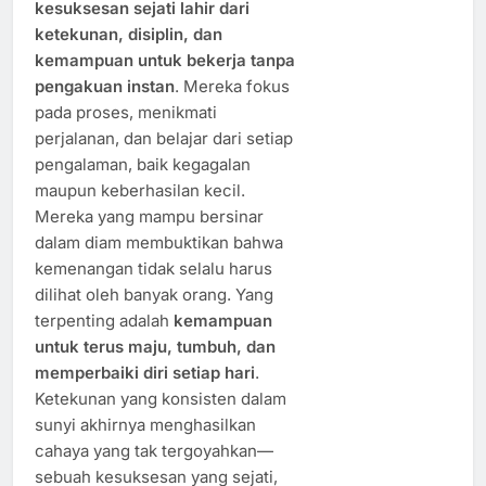
kesuksesan sejati lahir dari
ketekunan, disiplin, dan
kemampuan untuk bekerja tanpa
pengakuan instan
. Mereka fokus
pada proses, menikmati
perjalanan, dan belajar dari setiap
pengalaman, baik kegagalan
maupun keberhasilan kecil.
Mereka yang mampu bersinar
dalam diam membuktikan bahwa
kemenangan tidak selalu harus
dilihat oleh banyak orang. Yang
terpenting adalah
kemampuan
untuk terus maju, tumbuh, dan
memperbaiki diri setiap hari
.
Ketekunan yang konsisten dalam
sunyi akhirnya menghasilkan
cahaya yang tak tergoyahkan—
sebuah kesuksesan yang sejati,