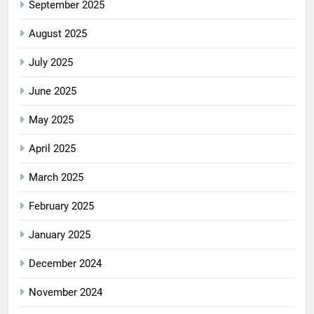
September 2025
August 2025
July 2025
June 2025
May 2025
April 2025
March 2025
February 2025
January 2025
December 2024
November 2024