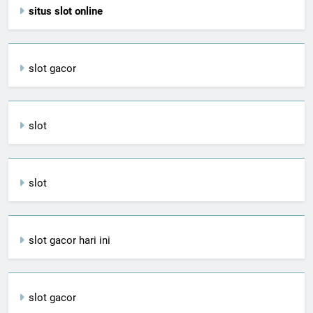
situs slot online
slot gacor
slot
slot
slot gacor hari ini
slot gacor