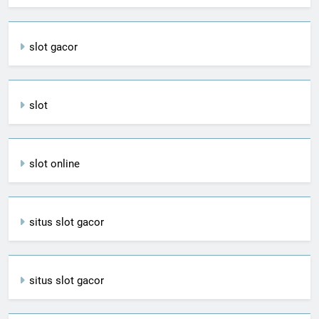
slot gacor
slot
slot online
situs slot gacor
situs slot gacor