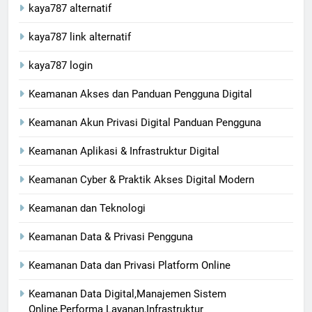
kaya787 alternatif
kaya787 link alternatif
kaya787 login
Keamanan Akses dan Panduan Pengguna Digital
Keamanan Akun Privasi Digital Panduan Pengguna
Keamanan Aplikasi & Infrastruktur Digital
Keamanan Cyber & Praktik Akses Digital Modern
Keamanan dan Teknologi
Keamanan Data & Privasi Pengguna
Keamanan Data dan Privasi Platform Online
Keamanan Data Digital,Manajemen Sistem
Online,Performa Layanan,Infrastruktur