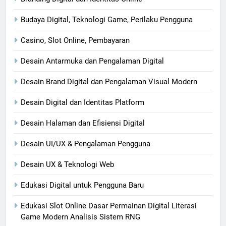
Budaya Digital, Teknologi Game, Perilaku Pengguna
Casino, Slot Online, Pembayaran
Desain Antarmuka dan Pengalaman Digital
Desain Brand Digital dan Pengalaman Visual Modern
Desain Digital dan Identitas Platform
Desain Halaman dan Efisiensi Digital
Desain UI/UX & Pengalaman Pengguna
Desain UX & Teknologi Web
Edukasi Digital untuk Pengguna Baru
Edukasi Slot Online Dasar Permainan Digital Literasi
Game Modern Analisis Sistem RNG