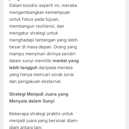
Dalam kondisi seperti ini, mereka
mengembangkan kemampuan
untuk fokus pada tujuan,
membangun resiliensi, dan
mengatur strategi untuk
menghadapi tantangan yang lebih
besar di masa depan. Orang yang
mampu menyinari dirinya sendiri
dalam sunyi memiliki
mental yang
lebih tangguh
daripada mereka
yang hanya mencari sorak sorai
dan pengakuan eksternal.
Strategi Menjadi Juara yang
Menyala dalam Sunyi
Beberapa strategi praktis untuk
menjadi juara yang bersinar diam-
diam antara lain: