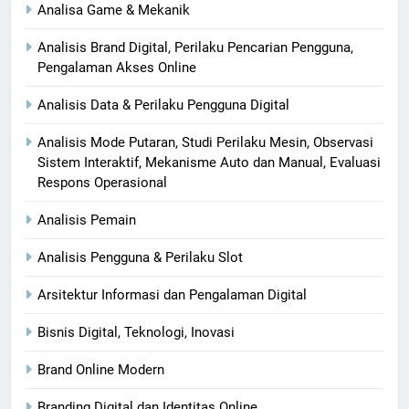
Analisa Game & Mekanik
Analisis Brand Digital, Perilaku Pencarian Pengguna,
Pengalaman Akses Online
Analisis Data & Perilaku Pengguna Digital
Analisis Mode Putaran, Studi Perilaku Mesin, Observasi
Sistem Interaktif, Mekanisme Auto dan Manual, Evaluasi
Respons Operasional
Analisis Pemain
Analisis Pengguna & Perilaku Slot
Arsitektur Informasi dan Pengalaman Digital
Bisnis Digital, Teknologi, Inovasi​
Brand Online Modern
Branding Digital dan Identitas Online