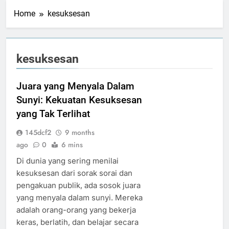
Home
kesuksesan
kesuksesan
Juara yang Menyala Dalam
Sunyi: Kekuatan Kesuksesan
yang Tak Terlihat
145dcf2
9 months
ago
0
6 mins
Di dunia yang sering menilai
kesuksesan dari sorak sorai dan
pengakuan publik, ada sosok juara
yang menyala dalam sunyi. Mereka
adalah orang-orang yang bekerja
keras, berlatih, dan belajar secara