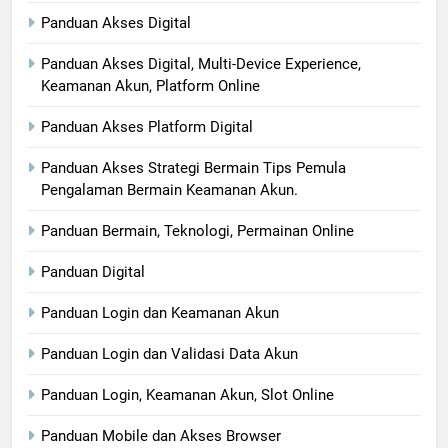
Panduan Akses Digital
Panduan Akses Digital, Multi-Device Experience,
Keamanan Akun, Platform Online
Panduan Akses Platform Digital
Panduan Akses Strategi Bermain Tips Pemula
Pengalaman Bermain Keamanan Akun.
Panduan Bermain, Teknologi, Permainan Online
Panduan Digital
Panduan Login dan Keamanan Akun
Panduan Login dan Validasi Data Akun
Panduan Login, Keamanan Akun, Slot Online
Panduan Mobile dan Akses Browser