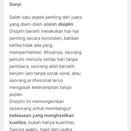
Sunyi
Salah satu aspek penting dari juara
yang diam-diam adalah
disiplin
.
Disiplin berarti melakukan hal-hal
penting secara konsisten, bahkan
ketika tidak ada yang
memperhatikan. Misalnya, seorang
penulis menulis setiap hari tanpa
pembaca, seorang atlet berlatih
berjam-jam tanpa sorak sorai, atau
seorang profesional terus
mengasah keterampilan tanpa
pujian.
Disiplin ini memungkinkan
seseorang untuk membangun
kebiasaan yang menghasilkan
kualitas
, bukan hanya kuantitas.
Seiring waktu, hasil dari usaha