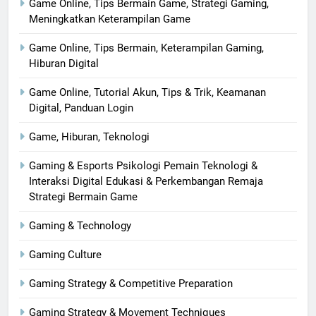
Game Online, Tips Bermain Game, Strategi Gaming,
Meningkatkan Keterampilan Game
Game Online, Tips Bermain, Keterampilan Gaming,
Hiburan Digital
Game Online, Tutorial Akun, Tips & Trik, Keamanan
Digital, Panduan Login
Game, Hiburan, Teknologi
Gaming & Esports Psikologi Pemain Teknologi &
Interaksi Digital Edukasi & Perkembangan Remaja
Strategi Bermain Game
Gaming & Technology
Gaming Culture
Gaming Strategy & Competitive Preparation
Gaming Strategy & Movement Techniques