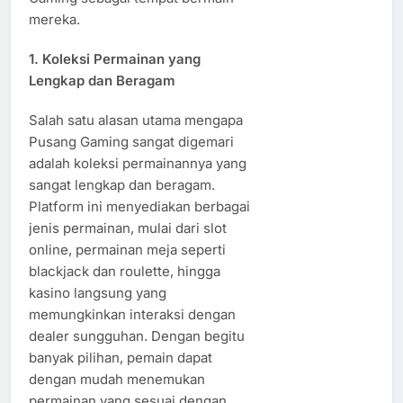
mereka.
1.
Koleksi Permainan yang
Lengkap dan Beragam
Salah satu alasan utama mengapa
Pusang Gaming sangat digemari
adalah koleksi permainannya yang
sangat lengkap dan beragam.
Platform ini menyediakan berbagai
jenis permainan, mulai dari slot
online, permainan meja seperti
blackjack dan roulette, hingga
kasino langsung yang
memungkinkan interaksi dengan
dealer sungguhan. Dengan begitu
banyak pilihan, pemain dapat
dengan mudah menemukan
permainan yang sesuai dengan