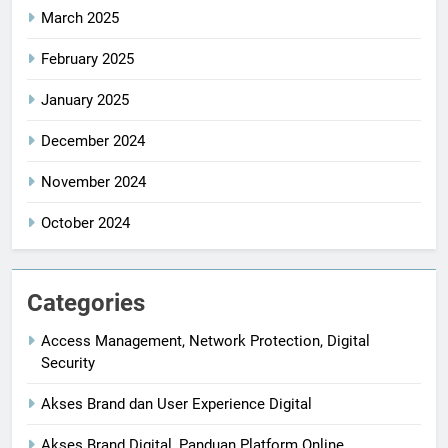
March 2025
February 2025
January 2025
December 2024
November 2024
October 2024
Categories
Access Management, Network Protection, Digital
Security
Akses Brand dan User Experience Digital
Akses Brand Digital, Panduan Platform Online,