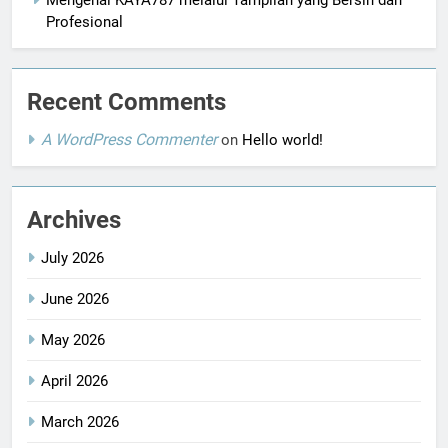
Mengenal KAYA787 melalui Tampilan yang Bersih dan
Profesional
Recent Comments
A WordPress Commenter
on
Hello world!
Archives
July 2026
June 2026
May 2026
April 2026
March 2026