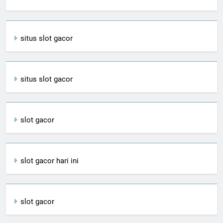
situs slot gacor
situs slot gacor
slot gacor
slot gacor hari ini
slot gacor