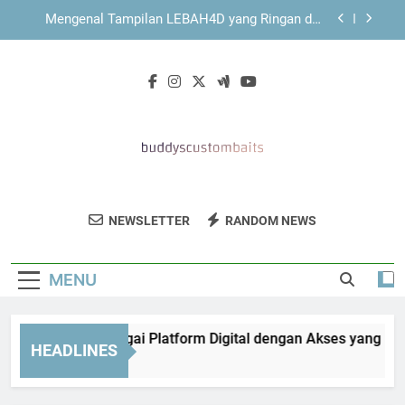
Skip
Mengenal Sistem Navigasi KAYA787 yang
to
Sederhana dan Terarah
content
KAYA787 dengan Struktur Navigasi yang
Mendukung Kenyamanan Pengguna
EDWINSLOT sebagai Platform Digital dengan
Akses yang Lebih Terarah
Mengenal Tampilan LEBAH4D yang Ringan dan
Mudah Dipahami
Mengenal Sistem Navigasi KAYA787 yang
Sederhana dan Terarah
Buddy's Custom
Dapatkan Umpan Ikan Dan Aksesori
KAYA787 dengan Struktur Navigasi yang
NEWSLETTER
RANDOM NEWS
Baits
Mendukung Kenyamanan Pengguna
Memancing Terbaik Di Buddy’s Custom
Baits. Untuk Hasil Memancing Yang
MENU
Maksimal.
DWINSLOT sebagai Platform Digital dengan Akses yang Lebih 
HEADLINES
 Weeks Ago