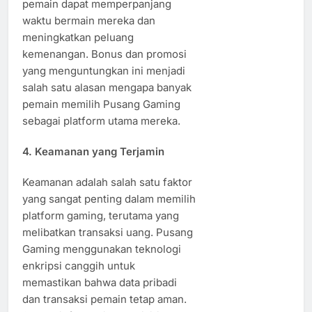
pemain dapat memperpanjang
waktu bermain mereka dan
meningkatkan peluang
kemenangan. Bonus dan promosi
yang menguntungkan ini menjadi
salah satu alasan mengapa banyak
pemain memilih Pusang Gaming
sebagai platform utama mereka.
4.
Keamanan yang Terjamin
Keamanan adalah salah satu faktor
yang sangat penting dalam memilih
platform gaming, terutama yang
melibatkan transaksi uang. Pusang
Gaming menggunakan teknologi
enkripsi canggih untuk
memastikan bahwa data pribadi
dan transaksi pemain tetap aman.