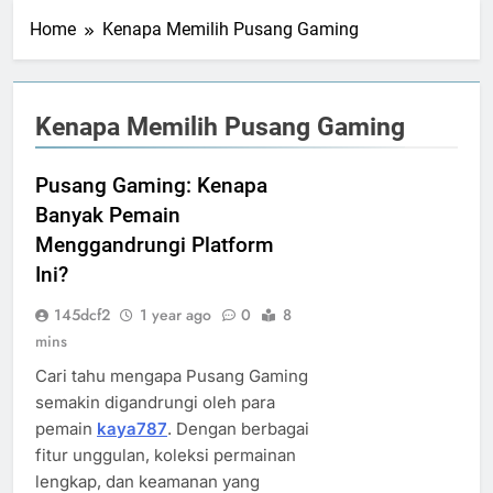
Home
Kenapa Memilih Pusang Gaming
Kenapa Memilih Pusang Gaming
Pusang Gaming: Kenapa
Banyak Pemain
Menggandrungi Platform
Ini?
145dcf2
1 year ago
0
8
mins
Cari tahu mengapa Pusang Gaming
semakin digandrungi oleh para
pemain
kaya787
. Dengan berbagai
fitur unggulan, koleksi permainan
lengkap, dan keamanan yang