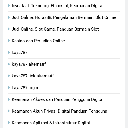
Investasi, Teknologi Finansial, Keamanan Digital
Judi Online, Horas88, Pengalaman Bermain, Slot Online
Judi Online, Slot Game, Panduan Bermain Slot
Kasino dan Perjudian Online
kaya787
kaya787 alternatif
kaya787 link alternatif
kaya787 login
Keamanan Akses dan Panduan Pengguna Digital
Keamanan Akun Privasi Digital Panduan Pengguna
Keamanan Aplikasi & Infrastruktur Digital