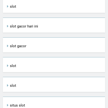
slot
slot gacor hari ini
slot gacor
slot
slot
situs slot