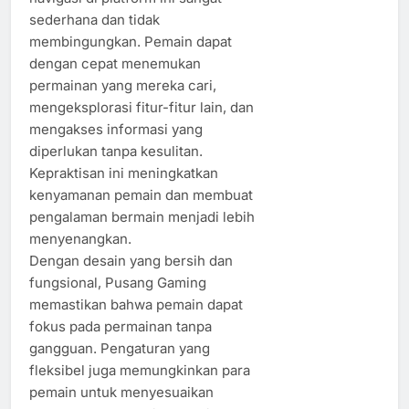
sederhana dan tidak
membingungkan. Pemain dapat
dengan cepat menemukan
permainan yang mereka cari,
mengeksplorasi fitur-fitur lain, dan
mengakses informasi yang
diperlukan tanpa kesulitan.
Kepraktisan ini meningkatkan
kenyamanan pemain dan membuat
pengalaman bermain menjadi lebih
menyenangkan.
Dengan desain yang bersih dan
fungsional, Pusang Gaming
memastikan bahwa pemain dapat
fokus pada permainan tanpa
gangguan. Pengaturan yang
fleksibel juga memungkinkan para
pemain untuk menyesuaikan