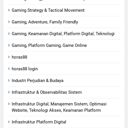
Gaming Strategy & Tactical Movement
Gaming, Adventure, Family Friendly
Gaming, Keamanan Digital, Platform Digital, Teknologi
Gaming, Platform Gaming, Game Online
horas88
horas88 login
Industri Perjudian & Budaya
Infrastruktur & Observabilitas Sistem
Infrastruktur Digital, Manajemen Sistem, Optimasi
Website, Teknologi Akses, Keamanan Platform
Infrastruktur Platform Digital