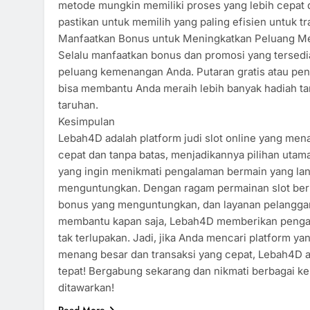
metode mungkin memiliki proses yang lebih cepat da
pastikan untuk memilih yang paling efisien untuk t
Manfaatkan Bonus untuk Meningkatkan Peluang M
Selalu manfaatkan bonus dan promosi yang tersed
peluang kemenangan Anda. Putaran gratis atau p
bisa membantu Anda meraih lebih banyak hadiah 
taruhan.
Kesimpulan
Lebah4D adalah platform judi slot online yang m
cepat dan tanpa batas, menjadikannya pilihan utam
yang ingin menikmati pengalaman bermain yang la
menguntungkan. Dengan ragam permainan slot berkua
bonus yang menguntungkan, dan layanan pelangga
membantu kapan saja, Lebah4D memberikan penga
tak terlupakan. Jadi, jika Anda mencari platform y
menang besar dan transaksi yang cepat, Lebah4D a
tepat! Bergabung sekarang dan nikmati berbagai k
ditawarkan!
Read More