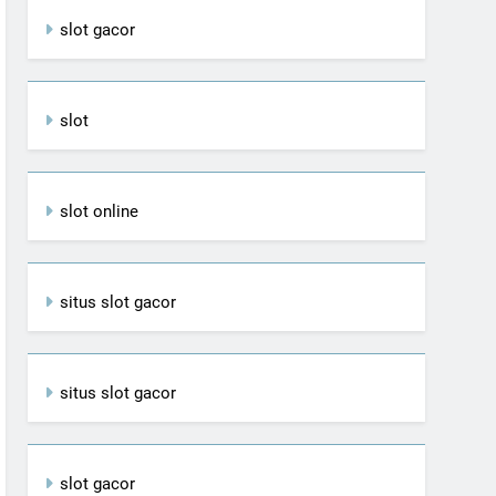
slot gacor
slot
slot online
situs slot gacor
situs slot gacor
slot gacor