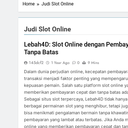
Home
Judi Slot Online
Judi Slot Online
Lebah4D: Slot Online dengan Pemba
Tanpa Batas
145dcf2
1 Year Ago
0
9 Mins
Dalam dunia perjudian online, kecepatan pembaya
transaksi menjadi faktor penting yang mempengar
kepuasan pemain. Salah satu platform slot online y
memberikan pembayaran cepat dan tanpa batas ad
Sebagai situs slot terpercaya, Lebah4D tidak han
berbagai permainan slot yang menghibur, tetapi j
bisa menikmati pengalaman bermain tanpa khawati
pembayaran yang lambat atau terbatas. Jika Anda me
online yang memberikan pembayaran cepat dan ta