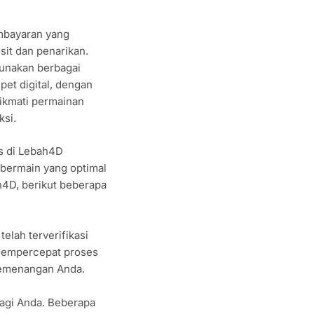
mbayaran yang
t dan penarikan.
unakan berbagai
pet digital, dengan
ikmati permainan
ksi.
s di Lebah4D
bermain yang optimal
h4D, berikut beberapa
elah terverifikasi
 mempercepat proses
kemenangan Anda.
agi Anda. Beberapa