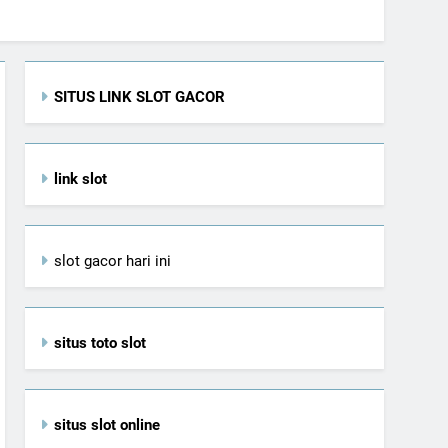
SITUS LINK SLOT GACOR
link slot
slot gacor hari ini
situs toto slot
situs slot online