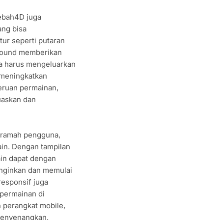
Lebah4D juga
ang bisa
ur seperti putaran
round memberikan
a harus mengeluarkan
a meningkatkan
eruan permainan,
askan dan
 ramah pengguna,
in. Dengan tampilan
in dapat dengan
nginkan dan memulai
responsif juga
permainan di
n perangkat mobile,
menyenangkan.