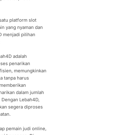
atu platform slot
ain yang nyaman dan
menjadi pilihan
:
bah4D adalah
oses penarikan
fisien, memungkinkan
a tanpa harus
a memberikan
arikan dalam jumlah
. Dengan Lebah4D,
kan segera diproses
atan.
p pemain judi online,