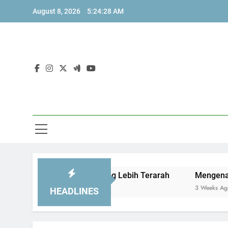
Skip
August 8, 2026
5:24:29 AM
to
content
Bud
Dapatkan 
 dengan Akses yang Lebih Terarah
Mengenal Tampilan 
3 Weeks Ago
HEADLINES