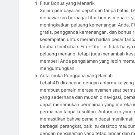
Fitur Bonus yang Menarik
Selain pembayaran cepat dan tanpa batas, 
menawarkan berbagai fitur bonus menarik y
meningkatkan peluang kemenangan Anda. Fit
gratis, pengganda kemenangan, dan bonus 
kesempatan untuk meraih hadiah besar tanp
taruhan tambahan. Fitur-fitur ini tidak hany
peluang menang, tetapi juga menambah kes
memberi Anda pengalaman yang lebih memu
menguntungkan.
Antarmuka Pengguna yang Ramah
Lebah4D dirancang dengan antarmuka yang
membuat pemain merasa nyaman saat berma
yang sederhana dan mudah dinavigasi, pema
cepat menemukan permainan yang mereka i
permainan tanpa kesulitan. Antarmuka yang 
memastikan bahwa pemain dapat menikmati 
berbagai perangkat, baik itu desktop maupu
dengan pengalaman yang tetap lancar dan 