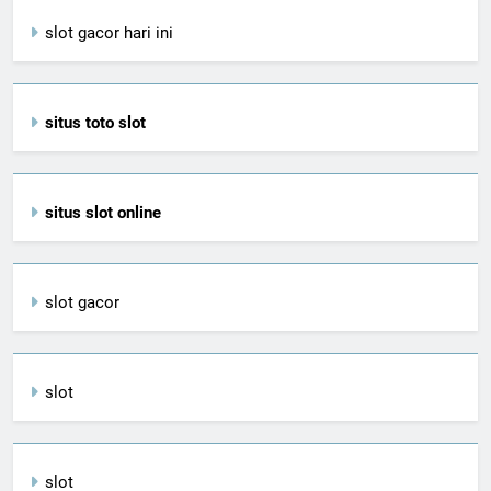
slot gacor hari ini
situs toto slot
situs slot online
slot gacor
slot
slot