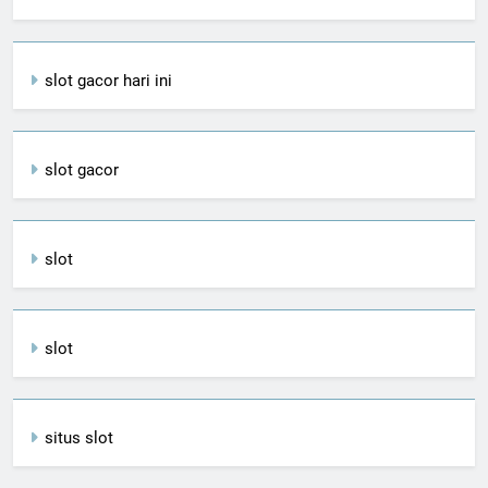
slot gacor hari ini
slot gacor
slot
slot
situs slot