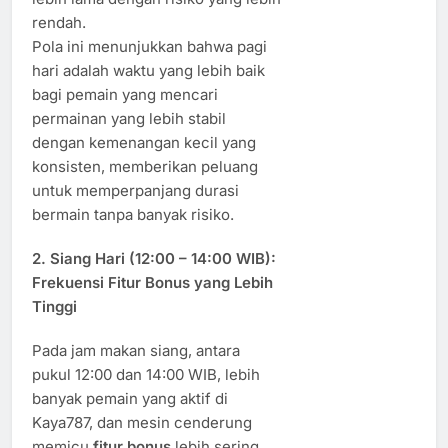
rendah.
Pola ini menunjukkan bahwa pagi
hari adalah waktu yang lebih baik
bagi pemain yang mencari
permainan yang lebih stabil
dengan kemenangan kecil yang
konsisten, memberikan peluang
untuk memperpanjang durasi
bermain tanpa banyak risiko.
2.
Siang Hari (12:00 – 14:00 WIB):
Frekuensi Fitur Bonus yang Lebih
Tinggi
Pada jam makan siang, antara
pukul 12:00 dan 14:00 WIB, lebih
banyak pemain yang aktif di
Kaya787, dan mesin cenderung
memicu
fitur bonus
lebih sering.