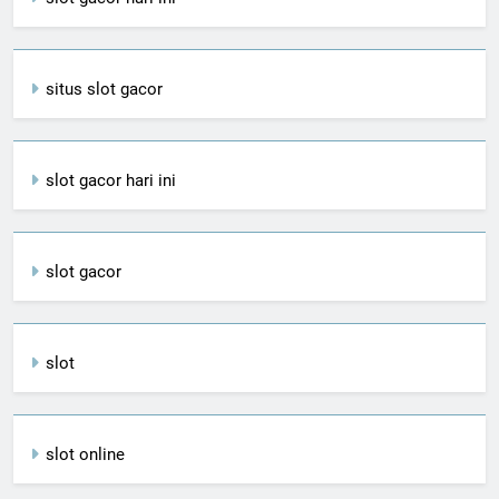
situs slot gacor
slot gacor hari ini
slot gacor
slot
slot online