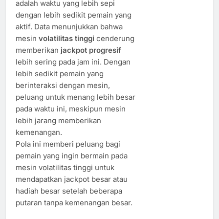
adalah waktu yang lebih sepi
dengan lebih sedikit pemain yang
aktif. Data menunjukkan bahwa
mesin
volatilitas tinggi
cenderung
memberikan
jackpot progresif
lebih sering pada jam ini. Dengan
lebih sedikit pemain yang
berinteraksi dengan mesin,
peluang untuk menang lebih besar
pada waktu ini, meskipun mesin
lebih jarang memberikan
kemenangan.
Pola ini memberi peluang bagi
pemain yang ingin bermain pada
mesin volatilitas tinggi untuk
mendapatkan jackpot besar atau
hadiah besar setelah beberapa
putaran tanpa kemenangan besar.