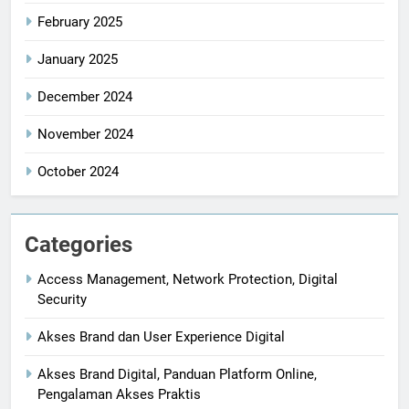
February 2025
January 2025
December 2024
November 2024
October 2024
Categories
Access Management, Network Protection, Digital
Security
Akses Brand dan User Experience Digital
Akses Brand Digital, Panduan Platform Online,
Pengalaman Akses Praktis