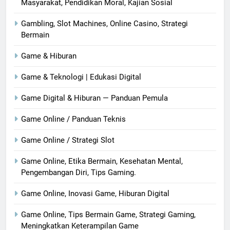
Masyarakat, Pendidikan Moral, Kajian Sosial
Gambling, Slot Machines, Online Casino, Strategi
Bermain
Game & Hiburan
Game & Teknologi | Edukasi Digital
Game Digital & Hiburan — Panduan Pemula
Game Online / Panduan Teknis
Game Online / Strategi Slot
Game Online, Etika Bermain, Kesehatan Mental,
Pengembangan Diri, Tips Gaming.
Game Online, Inovasi Game, Hiburan Digital
Game Online, Tips Bermain Game, Strategi Gaming,
Meningkatkan Keterampilan Game