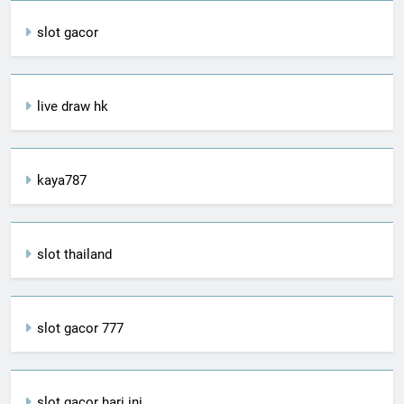
slot gacor
live draw hk
kaya787
slot thailand
slot gacor 777
slot gacor hari ini