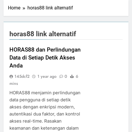
Home
horas88 link alternatif
horas88 link alternatif
HORAS88 dan Perlindungan
Data di Setiap Detik Akses
Anda
145dcf2
1 year ago
0
6
mins
HORAS88 menjamin perlindungan
data pengguna di setiap detik
akses dengan enkripsi modern,
autentikasi dua faktor, dan kontrol
akses real-time. Rasakan
keamanan dan ketenangan dalam