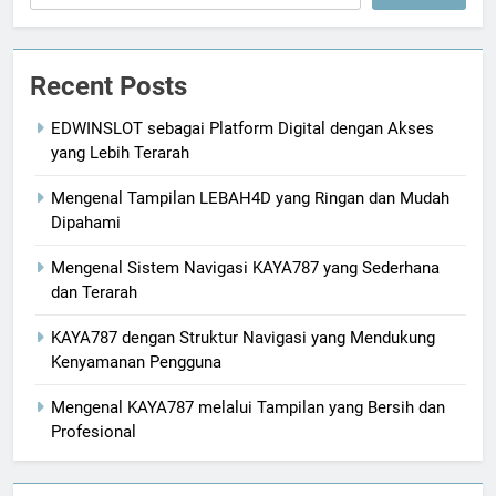
Recent Posts
EDWINSLOT sebagai Platform Digital dengan Akses
yang Lebih Terarah
Mengenal Tampilan LEBAH4D yang Ringan dan Mudah
Dipahami
Mengenal Sistem Navigasi KAYA787 yang Sederhana
dan Terarah
KAYA787 dengan Struktur Navigasi yang Mendukung
Kenyamanan Pengguna
Mengenal KAYA787 melalui Tampilan yang Bersih dan
Profesional