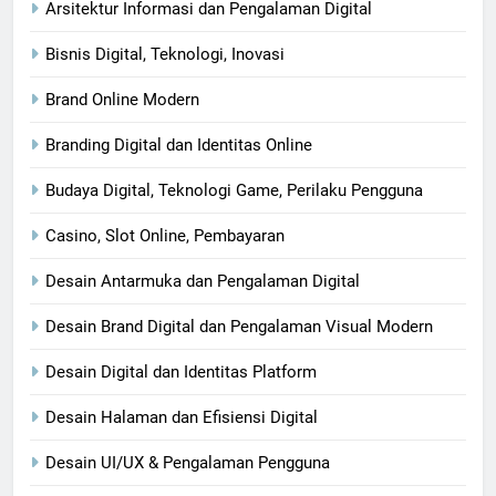
Arsitektur Informasi dan Pengalaman Digital
Bisnis Digital, Teknologi, Inovasi​
Brand Online Modern
Branding Digital dan Identitas Online
Budaya Digital, Teknologi Game, Perilaku Pengguna
Casino, Slot Online, Pembayaran
Desain Antarmuka dan Pengalaman Digital
Desain Brand Digital dan Pengalaman Visual Modern
Desain Digital dan Identitas Platform
Desain Halaman dan Efisiensi Digital
Desain UI/UX & Pengalaman Pengguna