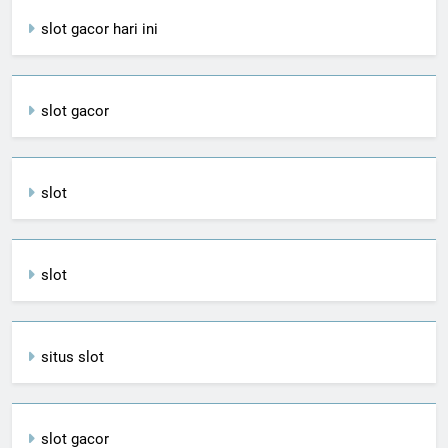
slot gacor hari ini
slot gacor
slot
slot
situs slot
slot gacor