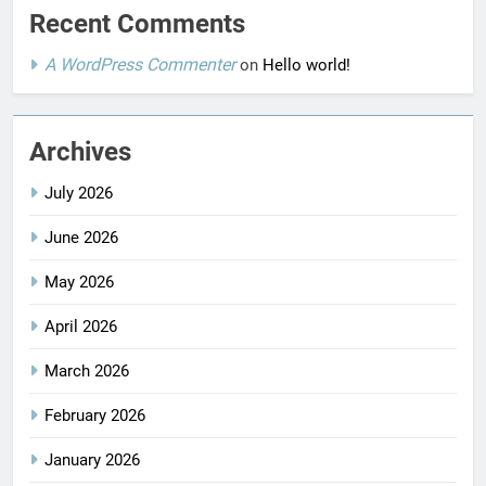
Recent Comments
A WordPress Commenter
on
Hello world!
Archives
July 2026
June 2026
May 2026
April 2026
March 2026
February 2026
January 2026