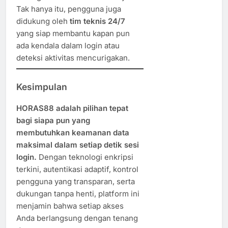
Tak hanya itu, pengguna juga
didukung oleh
tim teknis 24/7
yang siap membantu kapan pun
ada kendala dalam login atau
deteksi aktivitas mencurigakan.
Kesimpulan
HORAS88 adalah pilihan tepat
bagi siapa pun yang
membutuhkan keamanan data
maksimal dalam setiap detik sesi
login.
Dengan teknologi enkripsi
terkini, autentikasi adaptif, kontrol
pengguna yang transparan, serta
dukungan tanpa henti, platform ini
menjamin bahwa setiap akses
Anda berlangsung dengan tenang