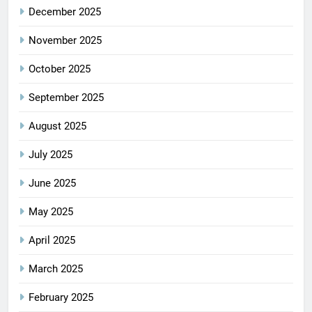
December 2025
November 2025
October 2025
September 2025
August 2025
July 2025
June 2025
May 2025
April 2025
March 2025
February 2025