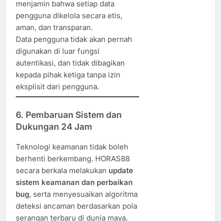
menjamin bahwa setiap data
pengguna dikelola secara etis,
aman, dan transparan.
Data pengguna tidak akan pernah
digunakan di luar fungsi
autentikasi, dan tidak dibagikan
kepada pihak ketiga tanpa izin
eksplisit dari pengguna.
6. Pembaruan Sistem dan
Dukungan 24 Jam
Teknologi keamanan tidak boleh
berhenti berkembang. HORAS88
secara berkala melakukan
update
sistem keamanan dan perbaikan
bug
, serta menyesuaikan algoritma
deteksi ancaman berdasarkan pola
serangan terbaru di dunia maya.