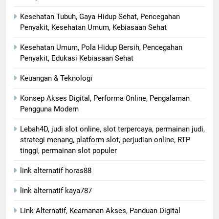
Kesehatan Tubuh, Gaya Hidup Sehat, Pencegahan
Penyakit, Kesehatan Umum, Kebiasaan Sehat
Kesehatan Umum, Pola Hidup Bersih, Pencegahan
Penyakit, Edukasi Kebiasaan Sehat
Keuangan & Teknologi
Konsep Akses Digital, Performa Online, Pengalaman
Pengguna Modern
Lebah4D, judi slot online, slot terpercaya, permainan judi,
strategi menang, platform slot, perjudian online, RTP
tinggi, permainan slot populer
link alternatif horas88
link alternatif kaya787
Link Alternatif, Keamanan Akses, Panduan Digital