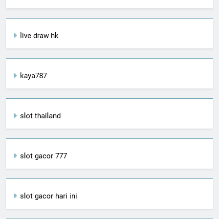
live draw hk
kaya787
slot thailand
slot gacor 777
slot gacor hari ini