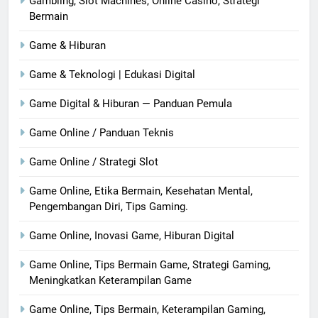
Gambling, Slot Machines, Online Casino, Strategi
Bermain
Game & Hiburan
Game & Teknologi | Edukasi Digital
Game Digital & Hiburan — Panduan Pemula
Game Online / Panduan Teknis
Game Online / Strategi Slot
Game Online, Etika Bermain, Kesehatan Mental,
Pengembangan Diri, Tips Gaming.
Game Online, Inovasi Game, Hiburan Digital
Game Online, Tips Bermain Game, Strategi Gaming,
Meningkatkan Keterampilan Game
Game Online, Tips Bermain, Keterampilan Gaming,