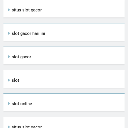
situs slot gacor
slot gacor hari ini
slot gacor
slot
slot online
situs slot gacor