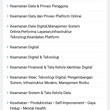
Keamanan Data & Privasi Pengguna
Keamanan Data dan Privasi Platform Online
Keamanan Data Digital,Manajemen Sistem
Online,Performa Layanan,Infrastruktur
Teknologi,Keandalan Platform
Keamanan Digital
Keamanan Digital & Teknologi
Keamanan Finansial & Tata Kelola Identitas Digital
Keamanan Siber, Teknologi Digital, Pengembangan
Sistem, Infrastruktur Modern, Manajemen Risiko
Keamanan Sistem & Tata Kelola Data
Kesehatan • Produktivitas • Self-Improvement • Gaya
Hidup • Mental Health