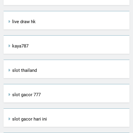
live draw hk
kaya787
slot thailand
slot gacor 777
slot gacor hari ini