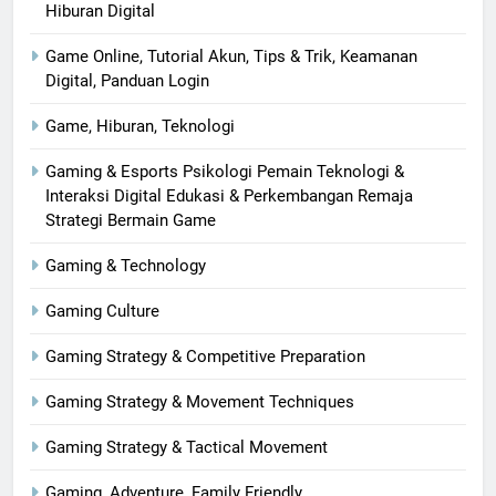
Hiburan Digital
Game Online, Tutorial Akun, Tips & Trik, Keamanan
Digital, Panduan Login
Game, Hiburan, Teknologi
Gaming & Esports Psikologi Pemain Teknologi &
Interaksi Digital Edukasi & Perkembangan Remaja
Strategi Bermain Game
Gaming & Technology
Gaming Culture
Gaming Strategy & Competitive Preparation
Gaming Strategy & Movement Techniques
Gaming Strategy & Tactical Movement
Gaming, Adventure, Family Friendly