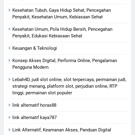
Kesehatan Tubuh, Gaya Hidup Sehat, Pencegahan
Penyakit, Kesehatan Umum, Kebiasaan Sehat
Kesehatan Umum, Pola Hidup Bersih, Pencegahan
Penyakit, Edukasi Kebiasaan Sehat
Keuangan & Teknologi
Konsep Akses Digital, Performa Online, Pengalaman
Pengguna Modern
Lebah4D, judi slot online, slot terpercaya, permainan judi,
strategi menang, platform slot, perjudian online, RTP
tinggi, permainan slot populer
link alternatif horas88
link alternatif kaya787
Link Alternatif, Keamanan Akses, Panduan Digital