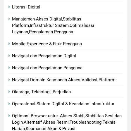
Literasi Digital
Manajemen Akses Digital,Stabilitas
Platform,Infrastruktur Sistem,Optimalisasi
Layanan,Pengalaman Pengguna
Mobile Experience & Fitur Pengguna
Navigasi dan Pengalaman Digital
Navigasi dan Pengalaman Pengguna
Navigasi Domain Keamanan Akses Validasi Platform
Olahraga, Teknologi, Perjudian
Operasional Sistem Digital & Keandalan Infrastruktur
Optimasi Browser untuk Akses Stabil,Stabilitas Sesi dan
Login,Alternatif Akses Resmi,Troubleshooting Teknis
Harian,Keamanan Akun & Privasi