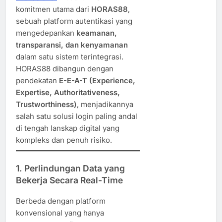
komitmen utama dari
HORAS88
,
sebuah platform autentikasi yang
mengedepankan
keamanan,
transparansi, dan kenyamanan
dalam satu sistem terintegrasi.
HORAS88 dibangun dengan
pendekatan
E-E-A-T (Experience,
Expertise, Authoritativeness,
Trustworthiness)
, menjadikannya
salah satu solusi login paling andal
di tengah lanskap digital yang
kompleks dan penuh risiko.
1. Perlindungan Data yang
Bekerja Secara Real-Time
Berbeda dengan platform
konvensional yang hanya