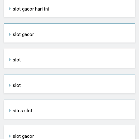
slot gacor hari ini
slot gacor
slot
slot
situs slot
slot gacor