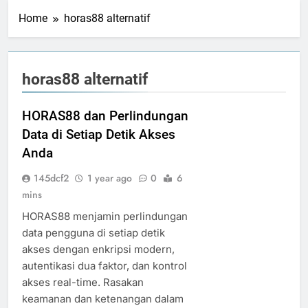
Home
horas88 alternatif
horas88 alternatif
HORAS88 dan Perlindungan
Data di Setiap Detik Akses
Anda
145dcf2
1 year ago
0
6
mins
HORAS88 menjamin perlindungan
data pengguna di setiap detik
akses dengan enkripsi modern,
autentikasi dua faktor, dan kontrol
akses real-time. Rasakan
keamanan dan ketenangan dalam