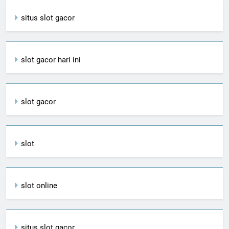
situs slot gacor
slot gacor hari ini
slot gacor
slot
slot online
situs slot gacor