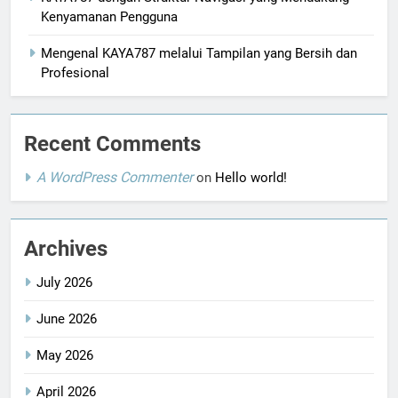
Kenyamanan Pengguna
Mengenal KAYA787 melalui Tampilan yang Bersih dan
Profesional
Recent Comments
A WordPress Commenter
on
Hello world!
Archives
July 2026
June 2026
May 2026
April 2026