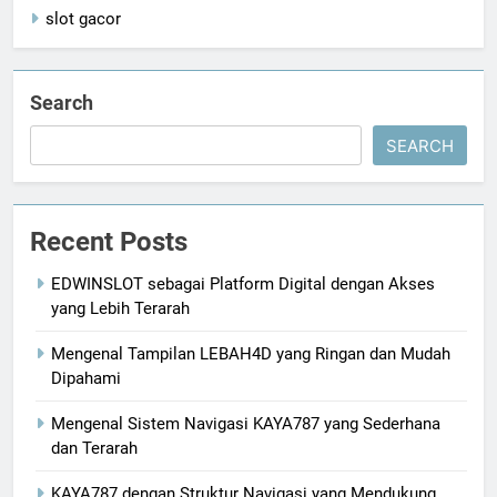
slot gacor
Search
SEARCH
Recent Posts
EDWINSLOT sebagai Platform Digital dengan Akses
yang Lebih Terarah
Mengenal Tampilan LEBAH4D yang Ringan dan Mudah
Dipahami
Mengenal Sistem Navigasi KAYA787 yang Sederhana
dan Terarah
KAYA787 dengan Struktur Navigasi yang Mendukung