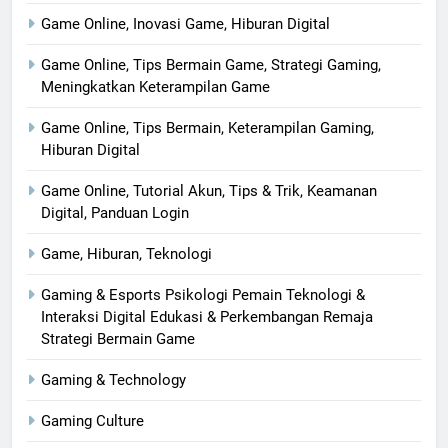
Game Online, Inovasi Game, Hiburan Digital
Game Online, Tips Bermain Game, Strategi Gaming,
Meningkatkan Keterampilan Game
Game Online, Tips Bermain, Keterampilan Gaming,
Hiburan Digital
Game Online, Tutorial Akun, Tips & Trik, Keamanan
Digital, Panduan Login
Game, Hiburan, Teknologi
Gaming & Esports Psikologi Pemain Teknologi &
Interaksi Digital Edukasi & Perkembangan Remaja
Strategi Bermain Game
Gaming & Technology
Gaming Culture