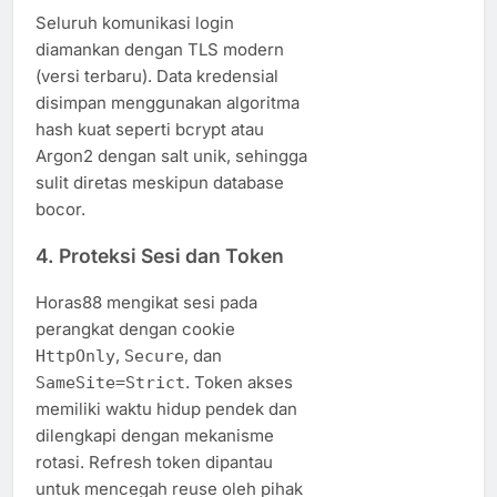
Seluruh komunikasi login
diamankan dengan TLS modern
(versi terbaru). Data kredensial
disimpan menggunakan algoritma
hash kuat seperti bcrypt atau
Argon2 dengan salt unik, sehingga
sulit diretas meskipun database
bocor.
4.
Proteksi Sesi dan Token
Horas88 mengikat sesi pada
perangkat dengan cookie
,
, dan
HttpOnly
Secure
. Token akses
SameSite=Strict
memiliki waktu hidup pendek dan
dilengkapi dengan mekanisme
rotasi. Refresh token dipantau
untuk mencegah reuse oleh pihak