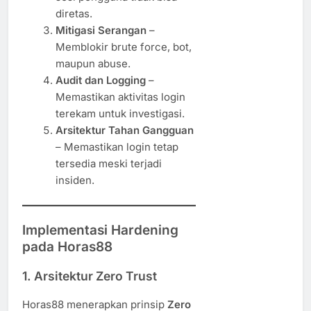
diretas.
Mitigasi Serangan
–
Memblokir brute force, bot,
maupun abuse.
Audit dan Logging
–
Memastikan aktivitas login
terekam untuk investigasi.
Arsitektur Tahan Gangguan
– Memastikan login tetap
tersedia meski terjadi
insiden.
Implementasi Hardening
pada Horas88
1.
Arsitektur Zero Trust
Horas88 menerapkan prinsip
Zero