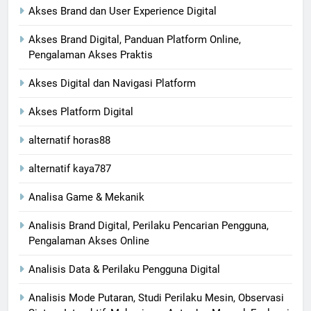
Akses Brand dan User Experience Digital
Akses Brand Digital, Panduan Platform Online,
Pengalaman Akses Praktis
Akses Digital dan Navigasi Platform
Akses Platform Digital
alternatif horas88
alternatif kaya787
Analisa Game & Mekanik
Analisis Brand Digital, Perilaku Pencarian Pengguna,
Pengalaman Akses Online
Analisis Data & Perilaku Pengguna Digital
Analisis Mode Putaran, Studi Perilaku Mesin, Observasi