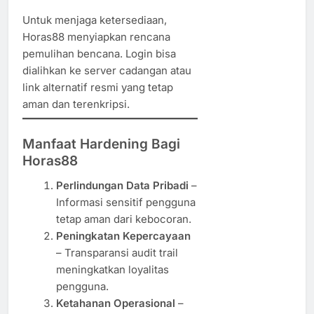
Untuk menjaga ketersediaan,
Horas88 menyiapkan rencana
pemulihan bencana. Login bisa
dialihkan ke server cadangan atau
link alternatif resmi yang tetap
aman dan terenkripsi.
Manfaat Hardening Bagi
Horas88
Perlindungan Data Pribadi
–
Informasi sensitif pengguna
tetap aman dari kebocoran.
Peningkatan Kepercayaan
– Transparansi audit trail
meningkatkan loyalitas
pengguna.
Ketahanan Operasional
–