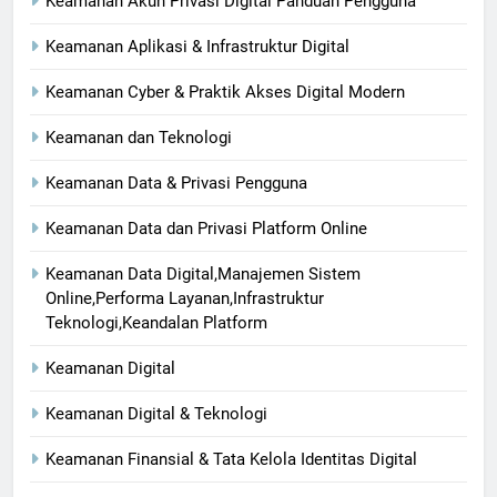
Keamanan Akun Privasi Digital Panduan Pengguna
Keamanan Aplikasi & Infrastruktur Digital
Keamanan Cyber & Praktik Akses Digital Modern
Keamanan dan Teknologi
Keamanan Data & Privasi Pengguna
Keamanan Data dan Privasi Platform Online
Keamanan Data Digital,Manajemen Sistem
Online,Performa Layanan,Infrastruktur
Teknologi,Keandalan Platform
Keamanan Digital
Keamanan Digital & Teknologi
Keamanan Finansial & Tata Kelola Identitas Digital