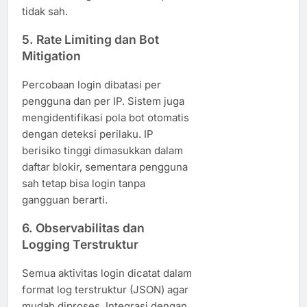
tidak sah.
5.
Rate Limiting dan Bot
Mitigation
Percobaan login dibatasi per
pengguna dan per IP. Sistem juga
mengidentifikasi pola bot otomatis
dengan deteksi perilaku. IP
berisiko tinggi dimasukkan dalam
daftar blokir, sementara pengguna
sah tetap bisa login tanpa
gangguan berarti.
6.
Observabilitas dan
Logging Terstruktur
Semua aktivitas login dicatat dalam
format log terstruktur (JSON) agar
mudah diproses. Integrasi dengan