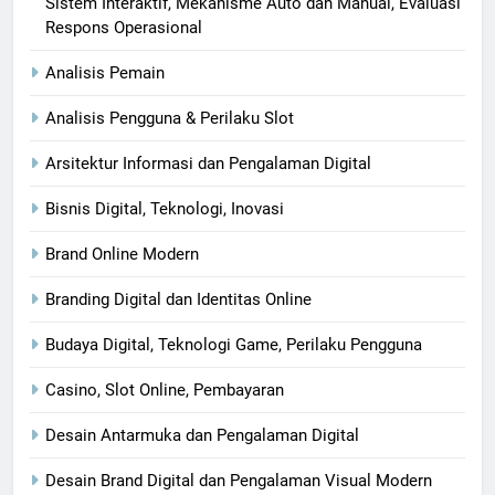
Sistem Interaktif, Mekanisme Auto dan Manual, Evaluasi
Respons Operasional
Analisis Pemain
Analisis Pengguna & Perilaku Slot
Arsitektur Informasi dan Pengalaman Digital
Bisnis Digital, Teknologi, Inovasi​
Brand Online Modern
Branding Digital dan Identitas Online
Budaya Digital, Teknologi Game, Perilaku Pengguna
Casino, Slot Online, Pembayaran
Desain Antarmuka dan Pengalaman Digital
Desain Brand Digital dan Pengalaman Visual Modern