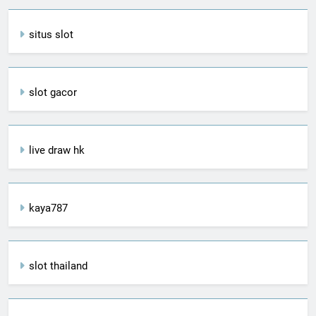
situs slot
slot gacor
live draw hk
kaya787
slot thailand