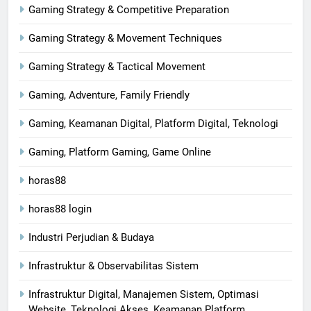
Gaming Strategy & Competitive Preparation
Gaming Strategy & Movement Techniques
Gaming Strategy & Tactical Movement
Gaming, Adventure, Family Friendly
Gaming, Keamanan Digital, Platform Digital, Teknologi
Gaming, Platform Gaming, Game Online
horas88
horas88 login
Industri Perjudian & Budaya
Infrastruktur & Observabilitas Sistem
Infrastruktur Digital, Manajemen Sistem, Optimasi
Website, Teknologi Akses, Keamanan Platform