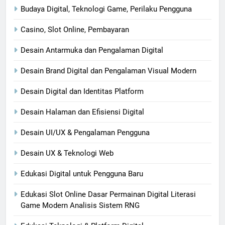
Budaya Digital, Teknologi Game, Perilaku Pengguna
Casino, Slot Online, Pembayaran
Desain Antarmuka dan Pengalaman Digital
Desain Brand Digital dan Pengalaman Visual Modern
Desain Digital dan Identitas Platform
Desain Halaman dan Efisiensi Digital
Desain UI/UX & Pengalaman Pengguna
Desain UX & Teknologi Web
Edukasi Digital untuk Pengguna Baru
Edukasi Slot Online Dasar Permainan Digital Literasi
Game Modern Analisis Sistem RNG