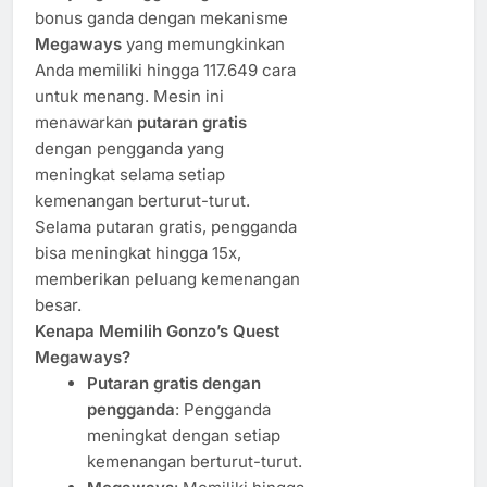
bonus ganda dengan mekanisme
Megaways
yang memungkinkan
Anda memiliki hingga 117.649 cara
untuk menang. Mesin ini
menawarkan
putaran gratis
dengan pengganda yang
meningkat selama setiap
kemenangan berturut-turut.
Selama putaran gratis, pengganda
bisa meningkat hingga 15x,
memberikan peluang kemenangan
besar.
Kenapa Memilih Gonzo’s Quest
Megaways?
Putaran gratis dengan
pengganda
: Pengganda
meningkat dengan setiap
kemenangan berturut-turut.