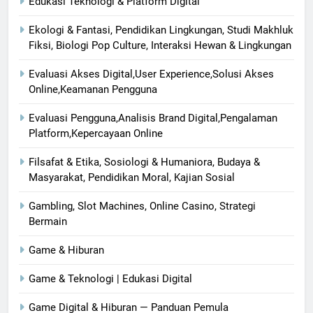
Edukasi Teknologi & Platform Digital
Ekologi & Fantasi, Pendidikan Lingkungan, Studi Makhluk
Fiksi, Biologi Pop Culture, Interaksi Hewan & Lingkungan
Evaluasi Akses Digital,User Experience,Solusi Akses
Online,Keamanan Pengguna
Evaluasi Pengguna,Analisis Brand Digital,Pengalaman
Platform,Kepercayaan Online
Filsafat & Etika, Sosiologi & Humaniora, Budaya &
Masyarakat, Pendidikan Moral, Kajian Sosial
Gambling, Slot Machines, Online Casino, Strategi
Bermain
Game & Hiburan
Game & Teknologi | Edukasi Digital
Game Digital & Hiburan — Panduan Pemula