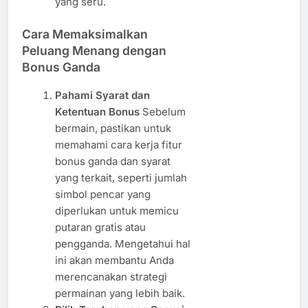
yang seru.
Cara Memaksimalkan
Peluang Menang dengan
Bonus Ganda
Pahami Syarat dan
Ketentuan Bonus
Sebelum
bermain, pastikan untuk
memahami cara kerja fitur
bonus ganda dan syarat
yang terkait, seperti jumlah
simbol pencar yang
diperlukan untuk memicu
putaran gratis atau
pengganda. Mengetahui hal
ini akan membantu Anda
merencanakan strategi
permainan yang lebih baik.