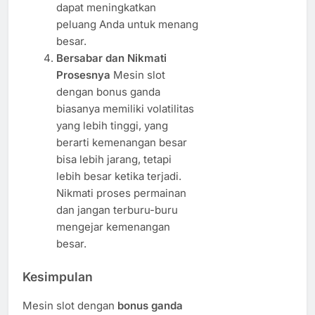
dapat meningkatkan
peluang Anda untuk menang
besar.
Bersabar dan Nikmati
Prosesnya
Mesin slot
dengan bonus ganda
biasanya memiliki volatilitas
yang lebih tinggi, yang
berarti kemenangan besar
bisa lebih jarang, tetapi
lebih besar ketika terjadi.
Nikmati proses permainan
dan jangan terburu-buru
mengejar kemenangan
besar.
Kesimpulan
Mesin slot dengan
bonus ganda