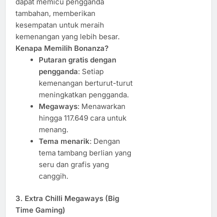
dapat memicu pengganda
tambahan, memberikan
kesempatan untuk meraih
kemenangan yang lebih besar.
Kenapa Memilih Bonanza?
Putaran gratis dengan
pengganda
: Setiap
kemenangan berturut-turut
meningkatkan pengganda.
Megaways
: Menawarkan
hingga 117.649 cara untuk
menang.
Tema menarik
: Dengan
tema tambang berlian yang
seru dan grafis yang
canggih.
3.
Extra Chilli Megaways (Big
Time Gaming)