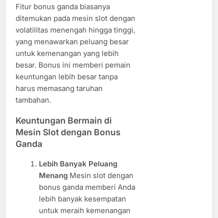
Fitur bonus ganda biasanya
ditemukan pada mesin slot dengan
volatilitas menengah hingga tinggi,
yang menawarkan peluang besar
untuk kemenangan yang lebih
besar. Bonus ini memberi pemain
keuntungan lebih besar tanpa
harus memasang taruhan
tambahan.
Keuntungan Bermain di
Mesin Slot dengan Bonus
Ganda
Lebih Banyak Peluang
Menang
Mesin slot dengan
bonus ganda memberi Anda
lebih banyak kesempatan
untuk meraih kemenangan