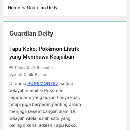
Home
Guardian Deity
Guardian Deity
Tapu Koko: Pokémon Listrik
yang Membawa Keajaiban
145dcf2
8 months
ago
0
8 mins
Di dunia
POKEMON787
, setiap
wilayah memiliki Pokémon
legendaris yang bukan hanya kuat,
tetapi juga berperan penting dalam
menjaga keseimbangan alam. Di
wilayah
Alola
, salah satu yang
paling dikenal adalah
Tapu Koko
,