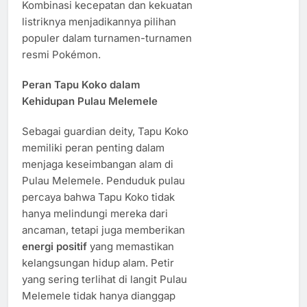
Kombinasi kecepatan dan kekuatan
listriknya menjadikannya pilihan
populer dalam turnamen-turnamen
resmi Pokémon.
Peran Tapu Koko dalam
Kehidupan Pulau Melemele
Sebagai guardian deity, Tapu Koko
memiliki peran penting dalam
menjaga keseimbangan alam di
Pulau Melemele. Penduduk pulau
percaya bahwa Tapu Koko tidak
hanya melindungi mereka dari
ancaman, tetapi juga memberikan
energi positif
yang memastikan
kelangsungan hidup alam. Petir
yang sering terlihat di langit Pulau
Melemele tidak hanya dianggap