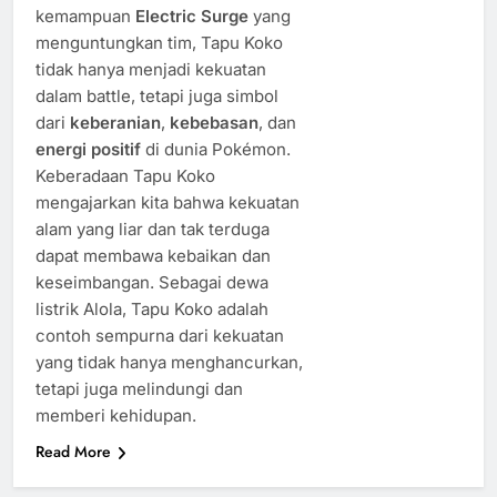
kemampuan
Electric Surge
yang
menguntungkan tim, Tapu Koko
tidak hanya menjadi kekuatan
dalam battle, tetapi juga simbol
dari
keberanian
,
kebebasan
, dan
energi positif
di dunia Pokémon.
Keberadaan Tapu Koko
mengajarkan kita bahwa kekuatan
alam yang liar dan tak terduga
dapat membawa kebaikan dan
keseimbangan. Sebagai dewa
listrik Alola, Tapu Koko adalah
contoh sempurna dari kekuatan
yang tidak hanya menghancurkan,
tetapi juga melindungi dan
memberi kehidupan.
Read More