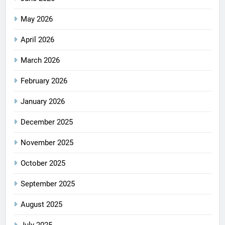
May 2026
April 2026
March 2026
February 2026
January 2026
December 2025
November 2025
October 2025
September 2025
August 2025