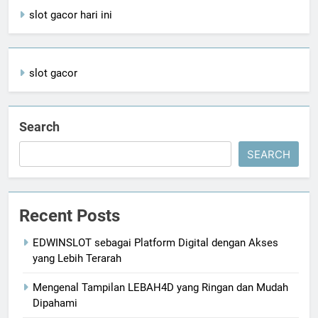
slot gacor hari ini
slot gacor
Search
SEARCH
Recent Posts
EDWINSLOT sebagai Platform Digital dengan Akses
yang Lebih Terarah
Mengenal Tampilan LEBAH4D yang Ringan dan Mudah
Dipahami