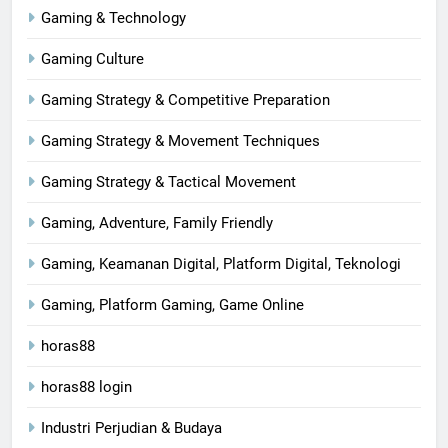
Gaming & Technology
Gaming Culture
Gaming Strategy & Competitive Preparation
Gaming Strategy & Movement Techniques
Gaming Strategy & Tactical Movement
Gaming, Adventure, Family Friendly
Gaming, Keamanan Digital, Platform Digital, Teknologi
Gaming, Platform Gaming, Game Online
horas88
horas88 login
Industri Perjudian & Budaya