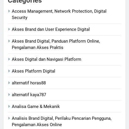
Categories
Access Management, Network Protection, Digital
Security
Akses Brand dan User Experience Digital
Akses Brand Digital, Panduan Platform Online,
Pengalaman Akses Praktis
Akses Digital dan Navigasi Platform
Akses Platform Digital
alternatif horas88
alternatif kaya787
Analisa Game & Mekanik
Analisis Brand Digital, Perilaku Pencarian Pengguna,
Pengalaman Akses Online