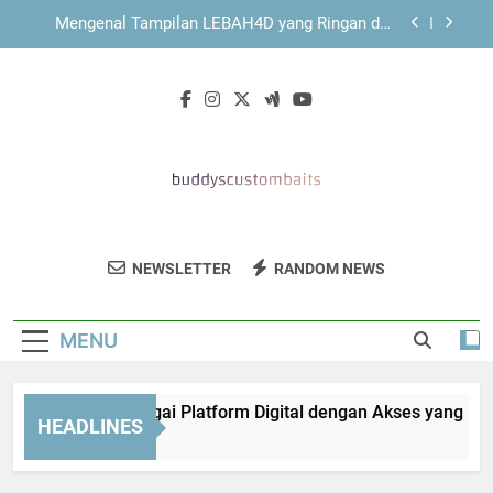
Skip
Mengenal Sistem Navigasi KAYA787 yang
to
Sederhana dan Terarah
content
KAYA787 dengan Struktur Navigasi yang
Mendukung Kenyamanan Pengguna
EDWINSLOT sebagai Platform Digital dengan
Akses yang Lebih Terarah
Mengenal Tampilan LEBAH4D yang Ringan dan
Mudah Dipahami
Mengenal Sistem Navigasi KAYA787 yang
Sederhana dan Terarah
Buddy's Custom
Dapatkan Umpan Ikan Dan Aksesori
KAYA787 dengan Struktur Navigasi yang
NEWSLETTER
RANDOM NEWS
Baits
Mendukung Kenyamanan Pengguna
Memancing Terbaik Di Buddy’s Custom
Baits. Untuk Hasil Memancing Yang
MENU
Maksimal.
DWINSLOT sebagai Platform Digital dengan Akses yang Lebih
HEADLINES
 Weeks Ago