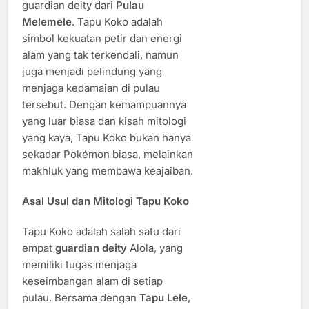
guardian deity dari
Pulau
Melemele
. Tapu Koko adalah
simbol kekuatan petir dan energi
alam yang tak terkendali, namun
juga menjadi pelindung yang
menjaga kedamaian di pulau
tersebut. Dengan kemampuannya
yang luar biasa dan kisah mitologi
yang kaya, Tapu Koko bukan hanya
sekadar Pokémon biasa, melainkan
makhluk yang membawa keajaiban.
Asal Usul dan Mitologi Tapu Koko
Tapu Koko adalah salah satu dari
empat
guardian deity
Alola, yang
memiliki tugas menjaga
keseimbangan alam di setiap
pulau. Bersama dengan
Tapu Lele
,