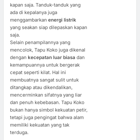
kapan saja. Tanduk-tanduk yang
ada di kepalanya juga
menggambarkan
energi listrik
yang seakan siap dilepaskan kapan
saja.
Selain penampilannya yang
mencolok, Tapu Koko juga dikenal
dengan
kecepatan luar biasa
dan
kemampuannya untuk bergerak
cepat seperti kilat. Hal ini
membuatnya sangat sulit untuk
ditangkap atau dikendalikan,
mencerminkan sifatnya yang liar
dan penuh kebebasan. Tapu Koko
bukan hanya simbol kekuatan petir,
tetapi juga pengingat bahwa alam
memiliki kekuatan yang tak
terduga.