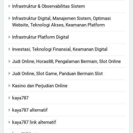
Infrastruktur & Observabilitas Sistem
Infrastruktur Digital, Manajemen Sistem, Optimasi
Website, Teknologi Akses, Keamanan Platform
Infrastruktur Platform Digital
Investasi, Teknologi Finansial, Keamanan Digital
Judi Online, Horas88, Pengalaman Bermain, Slot Online
Judi Online, Slot Game, Panduan Bermain Slot
Kasino dan Perjudian Online
kaya787
kaya787 alternatif
kaya787 link alternatif