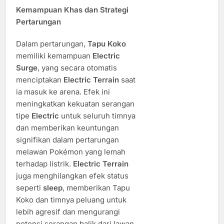
Kemampuan Khas dan Strategi
Pertarungan
Dalam pertarungan,
Tapu Koko
memiliki kemampuan
Electric
Surge
, yang secara otomatis
menciptakan
Electric Terrain
saat
ia masuk ke arena. Efek ini
meningkatkan kekuatan serangan
tipe
Electric
untuk seluruh timnya
dan memberikan keuntungan
signifikan dalam pertarungan
melawan Pokémon yang lemah
terhadap listrik.
Electric Terrain
juga menghilangkan efek status
seperti
sleep
, memberikan Tapu
Koko dan timnya peluang untuk
lebih agresif dan mengurangi
potensi serangan balik dari lawan.