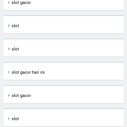
slot gacor
slot
slot
slot gacor hari ini
slot gacor
slot