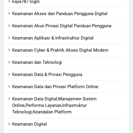
kaya787 login
Keamanan Akses dan Panduan Pengguna Digital
Keamanan Akun Privasi Digital Panduan Pengguna
Keamanan Aplikasi & Infrastruktur Digital
Keamanan Cyber & Praktik Akses Digital Modern
Keamanan dan Teknologi
Keamanan Data & Privasi Pengguna
Keamanan Data dan Privasi Platform Online
Keamanan Data Digital,Manajemen Sistem
Online,Performa Layanan,Infrastruktur
Teknologi,Keandalan Platform
Keamanan Digital