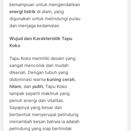
kemampuan untuk mengendalikan
energi listrik
di alam, yang
digunakan untuk melindungi pulau
dan menjaga kedamaian.
Wujud dan Karakteristik Tapu
Koko
Tapu Koko memiliki desain yang
sangat mencolok dan mudah
dikenali. Dengan tubuh yang
didominasi warna
kuning cerah
,
hitam
, dan
putih
, Tapu Koko
tampak seperti makhluk yang
penuh energi dan vitalitas.
Sayapnya yang besar dan
berbentuk menyerupai pelindung
menambah kesan bahwa ia adalah
pelindung yang siap bertindak