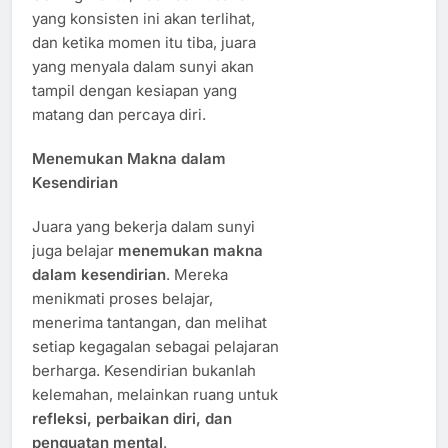
yang konsisten ini akan terlihat,
dan ketika momen itu tiba, juara
yang menyala dalam sunyi akan
tampil dengan kesiapan yang
matang dan percaya diri.
Menemukan Makna dalam
Kesendirian
Juara yang bekerja dalam sunyi
juga belajar
menemukan makna
dalam kesendirian
. Mereka
menikmati proses belajar,
menerima tantangan, dan melihat
setiap kegagalan sebagai pelajaran
berharga. Kesendirian bukanlah
kelemahan, melainkan ruang untuk
refleksi, perbaikan diri, dan
penguatan mental
.