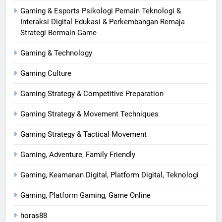
Gaming & Esports Psikologi Pemain Teknologi &
Interaksi Digital Edukasi & Perkembangan Remaja
Strategi Bermain Game
Gaming & Technology
Gaming Culture
Gaming Strategy & Competitive Preparation
Gaming Strategy & Movement Techniques
Gaming Strategy & Tactical Movement
Gaming, Adventure, Family Friendly
Gaming, Keamanan Digital, Platform Digital, Teknologi
Gaming, Platform Gaming, Game Online
horas88