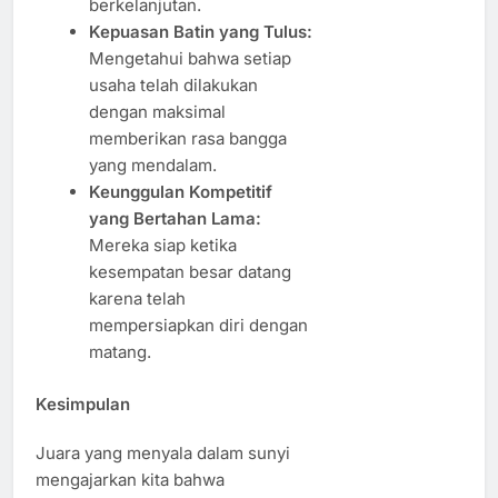
berkelanjutan.
Kepuasan Batin yang Tulus:
Mengetahui bahwa setiap
usaha telah dilakukan
dengan maksimal
memberikan rasa bangga
yang mendalam.
Keunggulan Kompetitif
yang Bertahan Lama:
Mereka siap ketika
kesempatan besar datang
karena telah
mempersiapkan diri dengan
matang.
Kesimpulan
Juara yang menyala dalam sunyi
mengajarkan kita bahwa