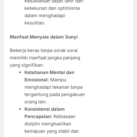
Kesuksesan sejati lahir dari
ketekunan dan optimisme
dalam menghadapi
kesulitan.
Manfaat Menyala dalam Sunyi
Bekerja keras tanpa sorak sorai
memiliki manfaat jangka panjang
yang signifikan:
Ketahanan Mental dan
Emosional:
Mampu
menghadapi tekanan tanpa
tergantung pada pengakuan
orang lain.
Konsistensi dalam
Pencapaian:
Kebiasaan
disiplin menghasilkan
kemajuan yang stabil dan