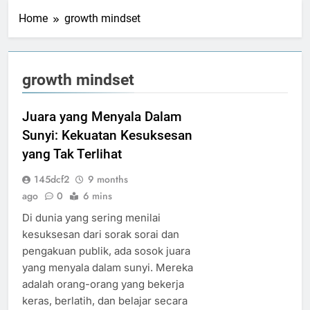
Home
growth mindset
growth mindset
Juara yang Menyala Dalam
Sunyi: Kekuatan Kesuksesan
yang Tak Terlihat
145dcf2
9 months
ago
0
6 mins
Di dunia yang sering menilai
kesuksesan dari sorak sorai dan
pengakuan publik, ada sosok juara
yang menyala dalam sunyi. Mereka
adalah orang-orang yang bekerja
keras, berlatih, dan belajar secara