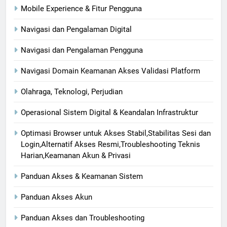
Mobile Experience & Fitur Pengguna
Navigasi dan Pengalaman Digital
Navigasi dan Pengalaman Pengguna
Navigasi Domain Keamanan Akses Validasi Platform
Olahraga, Teknologi, Perjudian
Operasional Sistem Digital & Keandalan Infrastruktur
Optimasi Browser untuk Akses Stabil,Stabilitas Sesi dan
Login,Alternatif Akses Resmi,Troubleshooting Teknis
Harian,Keamanan Akun & Privasi
Panduan Akses & Keamanan Sistem
Panduan Akses Akun
Panduan Akses dan Troubleshooting