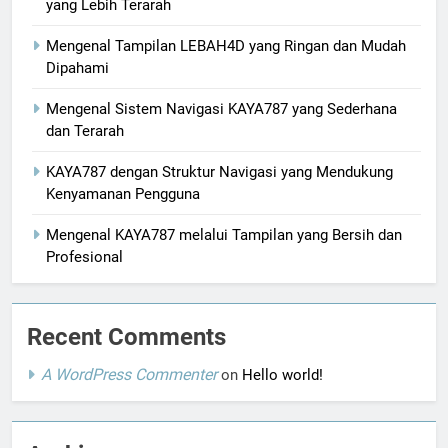
yang Lebih Terarah
Mengenal Tampilan LEBAH4D yang Ringan dan Mudah
Dipahami
Mengenal Sistem Navigasi KAYA787 yang Sederhana
dan Terarah
KAYA787 dengan Struktur Navigasi yang Mendukung
Kenyamanan Pengguna
Mengenal KAYA787 melalui Tampilan yang Bersih dan
Profesional
Recent Comments
A WordPress Commenter
on
Hello world!