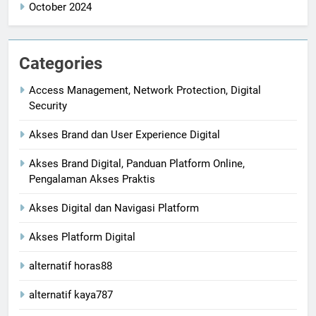
October 2024
Categories
Access Management, Network Protection, Digital
Security
Akses Brand dan User Experience Digital
Akses Brand Digital, Panduan Platform Online,
Pengalaman Akses Praktis
Akses Digital dan Navigasi Platform
Akses Platform Digital
alternatif horas88
alternatif kaya787