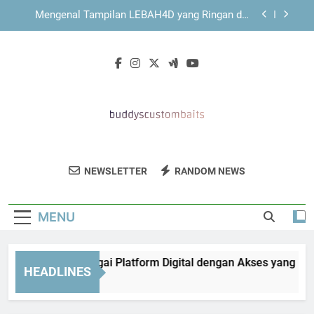
Skip
Mengenal Sistem Navigasi KAYA787 yang
to
Sederhana dan Terarah
content
KAYA787 dengan Struktur Navigasi yang
Mendukung Kenyamanan Pengguna
EDWINSLOT sebagai Platform Digital dengan
Akses yang Lebih Terarah
Mengenal Tampilan LEBAH4D yang Ringan dan
Mudah Dipahami
Mengenal Sistem Navigasi KAYA787 yang
Sederhana dan Terarah
Buddy's Custom
Dapatkan Umpan Ikan Dan Aksesori
KAYA787 dengan Struktur Navigasi yang
NEWSLETTER
RANDOM NEWS
Baits
Mendukung Kenyamanan Pengguna
Memancing Terbaik Di Buddy’s Custom
Baits. Untuk Hasil Memancing Yang
MENU
Maksimal.
WINSLOT sebagai Platform Digital dengan Akses yang Lebih 
HEADLINES
Weeks Ago