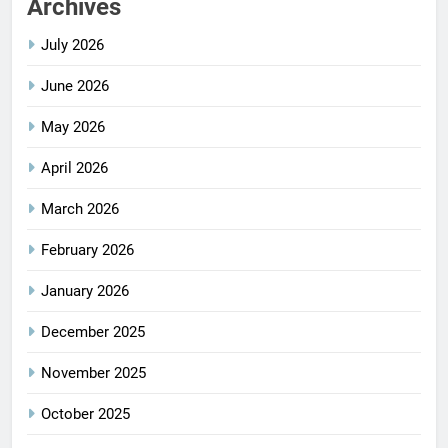
Archives
July 2026
June 2026
May 2026
April 2026
March 2026
February 2026
January 2026
December 2025
November 2025
October 2025