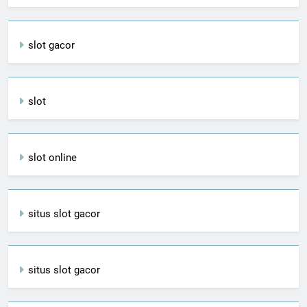
slot gacor
slot
slot online
situs slot gacor
situs slot gacor