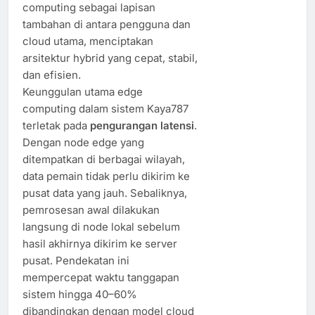
computing sebagai lapisan
tambahan di antara pengguna dan
cloud utama, menciptakan
arsitektur hybrid yang cepat, stabil,
dan efisien.
Keunggulan utama edge
computing dalam sistem Kaya787
terletak pada
pengurangan latensi
.
Dengan node edge yang
ditempatkan di berbagai wilayah,
data pemain tidak perlu dikirim ke
pusat data yang jauh. Sebaliknya,
pemrosesan awal dilakukan
langsung di node lokal sebelum
hasil akhirnya dikirim ke server
pusat. Pendekatan ini
mempercepat waktu tanggapan
sistem hingga 40–60%
dibandingkan dengan model cloud