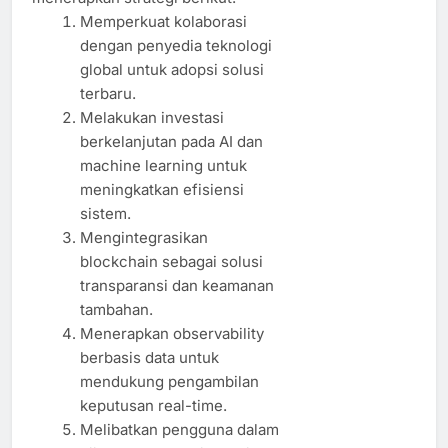
Memperkuat kolaborasi
dengan penyedia teknologi
global untuk adopsi solusi
terbaru.
Melakukan investasi
berkelanjutan pada AI dan
machine learning untuk
meningkatkan efisiensi
sistem.
Mengintegrasikan
blockchain sebagai solusi
transparansi dan keamanan
tambahan.
Menerapkan observability
berbasis data untuk
mendukung pengambilan
keputusan real-time.
Melibatkan pengguna dalam