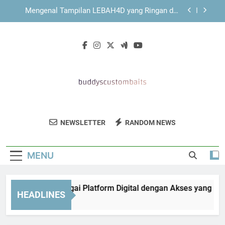
Skip
Mengenal Sistem Navigasi KAYA787 yang
to
Sederhana dan Terarah
content
KAYA787 dengan Struktur Navigasi yang
Mendukung Kenyamanan Pengguna
EDWINSLOT sebagai Platform Digital dengan
Akses yang Lebih Terarah
Mengenal Tampilan LEBAH4D yang Ringan dan
Mudah Dipahami
Mengenal Sistem Navigasi KAYA787 yang
Sederhana dan Terarah
Buddy's Custom
Dapatkan Umpan Ikan Dan Aksesori
KAYA787 dengan Struktur Navigasi yang
NEWSLETTER
RANDOM NEWS
Baits
Mendukung Kenyamanan Pengguna
Memancing Terbaik Di Buddy’s Custom
Baits. Untuk Hasil Memancing Yang
MENU
Maksimal.
WINSLOT sebagai Platform Digital dengan Akses yang Lebih 
HEADLINES
Weeks Ago