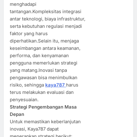
menghadapi
tantangan.Kompleksitas integrasi
antar teknologi, biaya infrastruktur,
serta kebutuhan regulasi menjadi
faktor yang harus
diperhatikan.Selain itu, menjaga
keseimbangan antara keamanan,
performa, dan kenyamanan
pengguna memerlukan strategi
yang matang.Inovasi tanpa
pengawasan bisa menimbulkan
risiko, sehingga
kaya787
harus
terus melakukan evaluasi dan
penyesuaian.
Strategi Pengembangan Masa
Depan
Untuk memastikan keberlanjutan
inovasi, Kaya787 dapat
menerapkan strategi berikut: