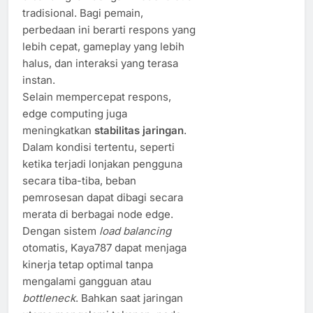
tradisional. Bagi pemain,
perbedaan ini berarti respons yang
lebih cepat, gameplay yang lebih
halus, dan interaksi yang terasa
instan.
Selain mempercepat respons,
edge computing juga
meningkatkan
stabilitas jaringan
.
Dalam kondisi tertentu, seperti
ketika terjadi lonjakan pengguna
secara tiba-tiba, beban
pemrosesan dapat dibagi secara
merata di berbagai node edge.
Dengan sistem
load balancing
otomatis, Kaya787 dapat menjaga
kinerja tetap optimal tanpa
mengalami gangguan atau
bottleneck
. Bahkan saat jaringan