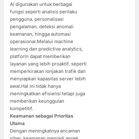
AI digunakan untuk berbagai
fungsi seperti analisis perilaku
pengguna, personalisasi
pengalaman, deteksi anomali
keamanan, hingga automasi
operasional.Melalui machine
learning dan predictive analytics,
platform dapat memberikan
layanan yang lebih proaktif, seperti
memperkirakan lonjakan trafik dan
menyiapkan kapasitas server lebih
awal.Hal ini tidak hanya
meningkatkan efisiensi tetapi juga
memberikan keunggulan
kompetitif.
Keamanan sebagai Prioritas
Utama
Dengan meningkatnya ancaman
siber, keamanan menjadi aspek