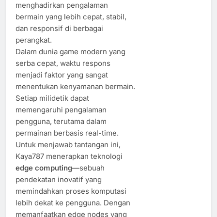
menghadirkan pengalaman
bermain yang lebih cepat, stabil,
dan responsif di berbagai
perangkat.
Dalam dunia game modern yang
serba cepat, waktu respons
menjadi faktor yang sangat
menentukan kenyamanan bermain.
Setiap milidetik dapat
memengaruhi pengalaman
pengguna, terutama dalam
permainan berbasis real-time.
Untuk menjawab tantangan ini,
Kaya787 menerapkan teknologi
edge computing
—sebuah
pendekatan inovatif yang
memindahkan proses komputasi
lebih dekat ke pengguna. Dengan
memanfaatkan edge nodes yang