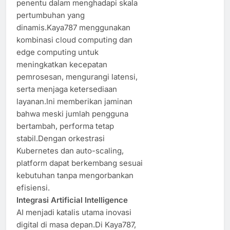
penentu dalam menghadapi skala
pertumbuhan yang
dinamis.Kaya787 menggunakan
kombinasi cloud computing dan
edge computing untuk
meningkatkan kecepatan
pemrosesan, mengurangi latensi,
serta menjaga ketersediaan
layanan.Ini memberikan jaminan
bahwa meski jumlah pengguna
bertambah, performa tetap
stabil.Dengan orkestrasi
Kubernetes dan auto-scaling,
platform dapat berkembang sesuai
kebutuhan tanpa mengorbankan
efisiensi.
Integrasi Artificial Intelligence
AI menjadi katalis utama inovasi
digital di masa depan.Di Kaya787,