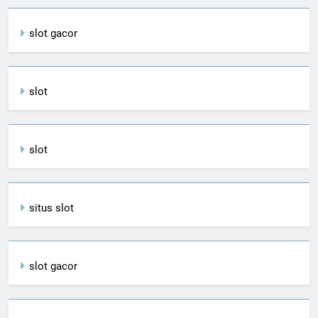
slot gacor
slot
slot
situs slot
slot gacor