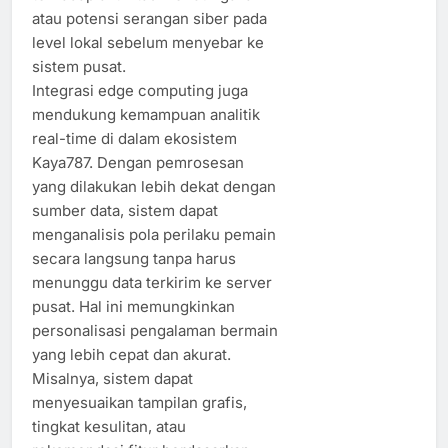
atau potensi serangan siber pada
level lokal sebelum menyebar ke
sistem pusat.
Integrasi edge computing juga
mendukung kemampuan analitik
real-time di dalam ekosistem
Kaya787. Dengan pemrosesan
yang dilakukan lebih dekat dengan
sumber data, sistem dapat
menganalisis pola perilaku pemain
secara langsung tanpa harus
menunggu data terkirim ke server
pusat. Hal ini memungkinkan
personalisasi pengalaman bermain
yang lebih cepat dan akurat.
Misalnya, sistem dapat
menyesuaikan tampilan grafis,
tingkat kesulitan, atau