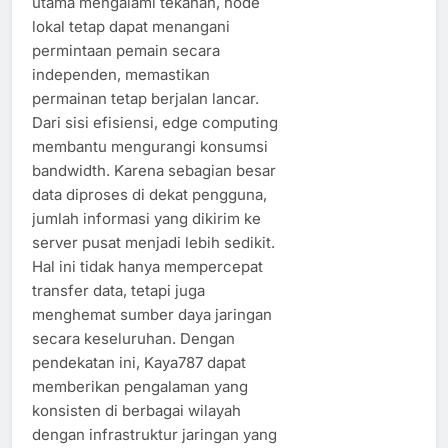
utama mengalami tekanan, node
lokal tetap dapat menangani
permintaan pemain secara
independen, memastikan
permainan tetap berjalan lancar.
Dari sisi efisiensi, edge computing
membantu mengurangi konsumsi
bandwidth. Karena sebagian besar
data diproses di dekat pengguna,
jumlah informasi yang dikirim ke
server pusat menjadi lebih sedikit.
Hal ini tidak hanya mempercepat
transfer data, tetapi juga
menghemat sumber daya jaringan
secara keseluruhan. Dengan
pendekatan ini, Kaya787 dapat
memberikan pengalaman yang
konsisten di berbagai wilayah
dengan infrastruktur jaringan yang