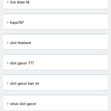
live draw hk
kaya787
slot thailand
slot gacor 777
slot gacor hari ini
situs slot gacor