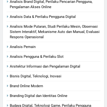
Analisis Brand Digital, Perilaku Pencarian Pengguna,
Pengalaman Akses Online
Analisis Data & Perilaku Pengguna Digital
Analisis Mode Putaran, Studi Perilaku Mesin, Observasi
Sistem Interaktif, Mekanisme Auto dan Manual, Evaluasi
Respons Operasional
Analisis Pemain
Analisis Pengguna & Perilaku Slot
Arsitektur Informasi dan Pengalaman Digital
Bisnis Digital, Teknologi, Inovasi​
Brand Online Modern
Branding Digital dan Identitas Online
Budaya Digital, Teknologi Game, Perilaku Pengguna