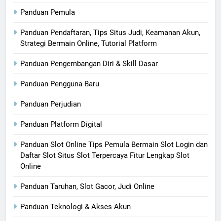
Panduan Pemula
Panduan Pendaftaran, Tips Situs Judi, Keamanan Akun,
Strategi Bermain Online, Tutorial Platform
Panduan Pengembangan Diri & Skill Dasar
Panduan Pengguna Baru
Panduan Perjudian
Panduan Platform Digital
Panduan Slot Online Tips Pemula Bermain Slot Login dan
Daftar Slot Situs Slot Terpercaya Fitur Lengkap Slot
Online
Panduan Taruhan, Slot Gacor, Judi Online
Panduan Teknologi & Akses Akun