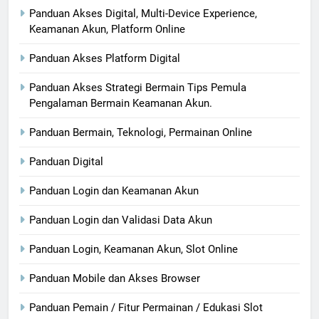
Panduan Akses Digital, Multi-Device Experience,
Keamanan Akun, Platform Online
Panduan Akses Platform Digital
Panduan Akses Strategi Bermain Tips Pemula
Pengalaman Bermain Keamanan Akun.
Panduan Bermain, Teknologi, Permainan Online
Panduan Digital
Panduan Login dan Keamanan Akun
Panduan Login dan Validasi Data Akun
Panduan Login, Keamanan Akun, Slot Online
Panduan Mobile dan Akses Browser
Panduan Pemain / Fitur Permainan / Edukasi Slot