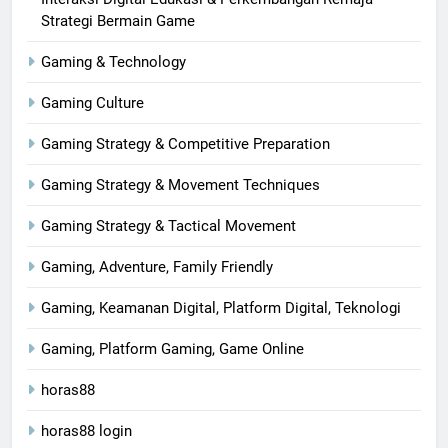
Strategi Bermain Game
Gaming & Technology
Gaming Culture
Gaming Strategy & Competitive Preparation
Gaming Strategy & Movement Techniques
Gaming Strategy & Tactical Movement
Gaming, Adventure, Family Friendly
Gaming, Keamanan Digital, Platform Digital, Teknologi
Gaming, Platform Gaming, Game Online
horas88
horas88 login