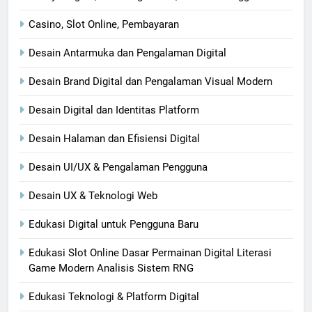
Casino, Slot Online, Pembayaran
Desain Antarmuka dan Pengalaman Digital
Desain Brand Digital dan Pengalaman Visual Modern
Desain Digital dan Identitas Platform
Desain Halaman dan Efisiensi Digital
Desain UI/UX & Pengalaman Pengguna
Desain UX & Teknologi Web
Edukasi Digital untuk Pengguna Baru
Edukasi Slot Online Dasar Permainan Digital Literasi
Game Modern Analisis Sistem RNG
Edukasi Teknologi & Platform Digital