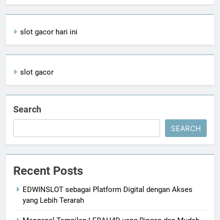
slot gacor hari ini
slot gacor
Search
SEARCH
Recent Posts
EDWINSLOT sebagai Platform Digital dengan Akses
yang Lebih Terarah