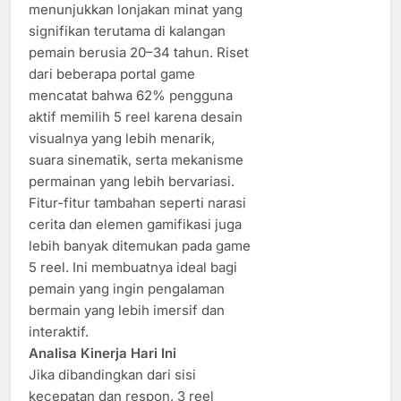
menunjukkan lonjakan minat yang
signifikan terutama di kalangan
pemain berusia 20–34 tahun. Riset
dari beberapa portal game
mencatat bahwa 62% pengguna
aktif memilih 5 reel karena desain
visualnya yang lebih menarik,
suara sinematik, serta mekanisme
permainan yang lebih bervariasi.
Fitur-fitur tambahan seperti narasi
cerita dan elemen gamifikasi juga
lebih banyak ditemukan pada game
5 reel. Ini membuatnya ideal bagi
pemain yang ingin pengalaman
bermain yang lebih imersif dan
interaktif.
Analisa Kinerja Hari Ini
Jika dibandingkan dari sisi
kecepatan dan respon, 3 reel