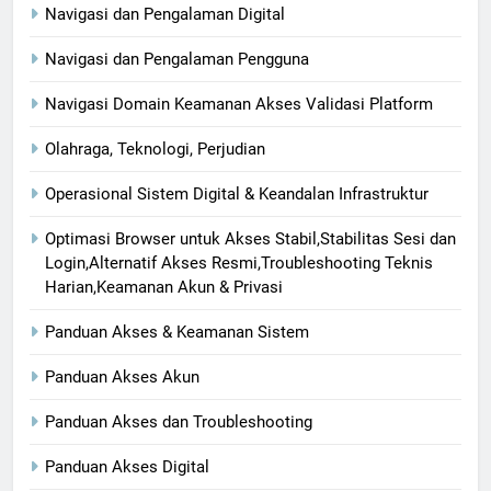
Navigasi dan Pengalaman Digital
Navigasi dan Pengalaman Pengguna
Navigasi Domain Keamanan Akses Validasi Platform
Olahraga, Teknologi, Perjudian
Operasional Sistem Digital & Keandalan Infrastruktur
Optimasi Browser untuk Akses Stabil,Stabilitas Sesi dan
Login,Alternatif Akses Resmi,Troubleshooting Teknis
Harian,Keamanan Akun & Privasi
Panduan Akses & Keamanan Sistem
Panduan Akses Akun
Panduan Akses dan Troubleshooting
Panduan Akses Digital