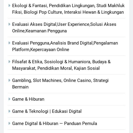
Ekologi & Fantasi, Pendidikan Lingkungan, Studi Makhluk
Fiksi, Biologi Pop Culture, Interaksi Hewan & Lingkungan
Evaluasi Akses Digital,User Experience,Solusi Akses
Online,Keamanan Pengguna
Evaluasi Pengguna,Analisis Brand Digital,Pengalaman
Platform,Kepercayaan Online
Filsafat & Etika, Sosiologi & Humaniora, Budaya &
Masyarakat, Pendidikan Moral, Kajian Sosial
Gambling, Slot Machines, Online Casino, Strategi
Bermain
Game & Hiburan
Game & Teknologi | Edukasi Digital
Game Digital & Hiburan — Panduan Pemula