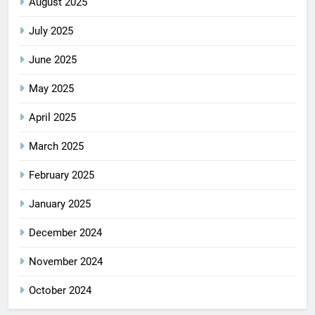
August 2025
July 2025
June 2025
May 2025
April 2025
March 2025
February 2025
January 2025
December 2024
November 2024
October 2024