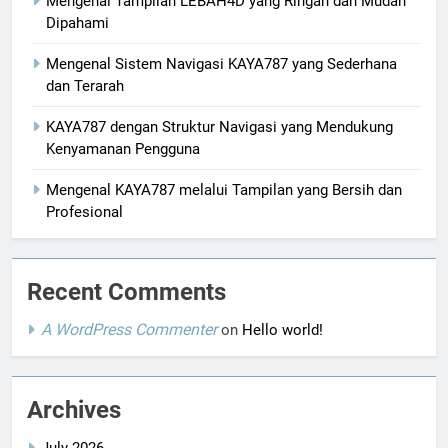
Mengenal Tampilan LEBAH4D yang Ringan dan Mudah
Dipahami
Mengenal Sistem Navigasi KAYA787 yang Sederhana
dan Terarah
KAYA787 dengan Struktur Navigasi yang Mendukung
Kenyamanan Pengguna
Mengenal KAYA787 melalui Tampilan yang Bersih dan
Profesional
Recent Comments
A WordPress Commenter
on
Hello world!
Archives