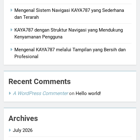
Mengenal Sistem Navigasi KAYA787 yang Sederhana
dan Terarah
KAYA787 dengan Struktur Navigasi yang Mendukung
Kenyamanan Pengguna
Mengenal KAYA787 melalui Tampilan yang Bersih dan
Profesional
Recent Comments
A WordPress Commenter
on
Hello world!
Archives
July 2026