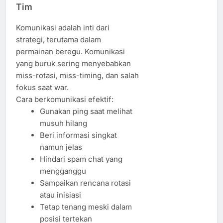
Tim
Komunikasi adalah inti dari
strategi, terutama dalam
permainan beregu. Komunikasi
yang buruk sering menyebabkan
miss-rotasi, miss-timing, dan salah
fokus saat war.
Cara berkomunikasi efektif:
Gunakan ping saat melihat
musuh hilang
Beri informasi singkat
namun jelas
Hindari spam chat yang
mengganggu
Sampaikan rencana rotasi
atau inisiasi
Tetap tenang meski dalam
posisi tertekan