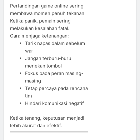
Pertandingan game online sering
membawa momen penuh tekanan.
Ketika panik, pemain sering
melakukan kesalahan fatal.
Cara menjaga ketenangan:
Tarik napas dalam sebelum
war
Jangan terburu-buru
menekan tombol
Fokus pada peran masing-
masing
Tetap percaya pada rencana
tim
Hindari komunikasi negatif
Ketika tenang, keputusan menjadi
lebih akurat dan efektif.