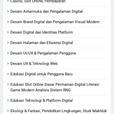
Casino, Slot Online, Pembayaran
Desain Antarmuka dan Pengalaman Digital
Desain Brand Digital dan Pengalaman Visual Modern
Desain Digital dan Identitas Platform
Desain Halaman dan Efisiensi Digital
Desain UI/UX & Pengalaman Pengguna
Desain UX & Teknologi Web
Edukasi Digital untuk Pengguna Baru
Edukasi Slot Online Dasar Permainan Digital Literasi
Game Modern Analisis Sistem RNG
Edukasi Teknologi & Platform Digital
Ekologi & Fantasi, Pendidikan Lingkungan, Studi Makhluk