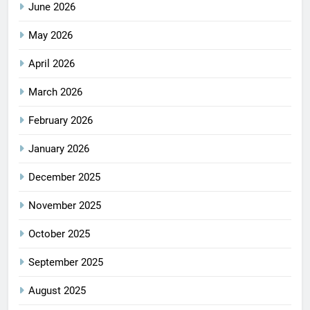
June 2026
May 2026
April 2026
March 2026
February 2026
January 2026
December 2025
November 2025
October 2025
September 2025
August 2025