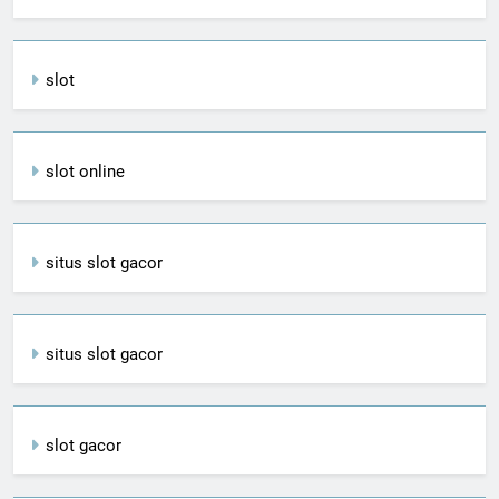
slot
slot online
situs slot gacor
situs slot gacor
slot gacor