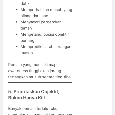
detik
Memperhatikan musuh yang
hilang dari lane
Menyadari pergerakan
teman
Mengetahui posisi objektif
penting
Memprediksi arah serangan
musuh
Pemain yang memiliki map
awareness tinggi akan jarang
tertangkap musuh secara tiba-tiba.
5. Prioritaskan Objektif,
Bukan Hanya Kill
Banyak pemain terlalu fokus
mengejar kill, padahal kemenangan