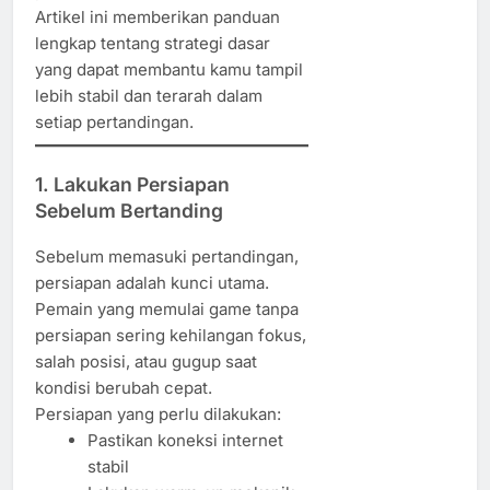
Artikel ini memberikan panduan
lengkap tentang strategi dasar
yang dapat membantu kamu tampil
lebih stabil dan terarah dalam
setiap pertandingan.
1. Lakukan Persiapan
Sebelum Bertanding
Sebelum memasuki pertandingan,
persiapan adalah kunci utama.
Pemain yang memulai game tanpa
persiapan sering kehilangan fokus,
salah posisi, atau gugup saat
kondisi berubah cepat.
Persiapan yang perlu dilakukan:
Pastikan koneksi internet
stabil