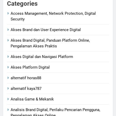
Categories
Access Management, Network Protection, Digital
Security
Akses Brand dan User Experience Digital
Akses Brand Digital, Panduan Platform Online,
Pengalaman Akses Praktis
Akses Digital dan Navigasi Platform
Akses Platform Digital
alternatif horas88
alternatif kaya787
Analisa Game & Mekanik
Analisis Brand Digital, Perilaku Pencarian Pengguna,
Pengalaman Akses Online