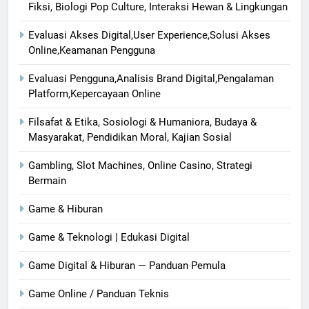
Fiksi, Biologi Pop Culture, Interaksi Hewan & Lingkungan
Evaluasi Akses Digital,User Experience,Solusi Akses
Online,Keamanan Pengguna
Evaluasi Pengguna,Analisis Brand Digital,Pengalaman
Platform,Kepercayaan Online
Filsafat & Etika, Sosiologi & Humaniora, Budaya &
Masyarakat, Pendidikan Moral, Kajian Sosial
Gambling, Slot Machines, Online Casino, Strategi
Bermain
Game & Hiburan
Game & Teknologi | Edukasi Digital
Game Digital & Hiburan — Panduan Pemula
Game Online / Panduan Teknis