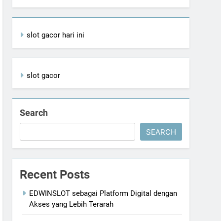
slot gacor hari ini
slot gacor
Search
SEARCH
Recent Posts
EDWINSLOT sebagai Platform Digital dengan
Akses yang Lebih Terarah