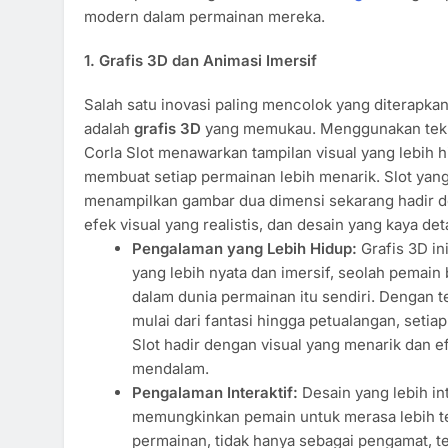
modern dalam permainan mereka.
1.
Grafis 3D dan Animasi Imersif
Salah satu inovasi paling mencolok yang diterapkan
adalah
grafis 3D
yang memukau. Menggunakan tekno
Corla Slot menawarkan tampilan visual yang lebih h
membuat setiap permainan lebih menarik. Slot ya
menampilkan gambar dua dimensi sekarang hadir d
efek visual yang realistis, dan desain yang kaya deta
Pengalaman yang Lebih Hidup:
Grafis 3D i
yang lebih nyata dan imersif, seolah pemain
dalam dunia permainan itu sendiri. Dengan t
mulai dari fantasi hingga petualangan, setia
Slot hadir dengan visual yang menarik dan e
mendalam.
Pengalaman Interaktif:
Desain yang lebih int
memungkinkan pemain untuk merasa lebih te
permainan, tidak hanya sebagai pengamat, te