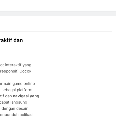
raktif dan
t interaktif yang
responsif. Cocok
ermain game online
ir sebagai platform
tif
dan
navigasi yang
dapat langsung
l dengan desain
 mengunduh aplikasi