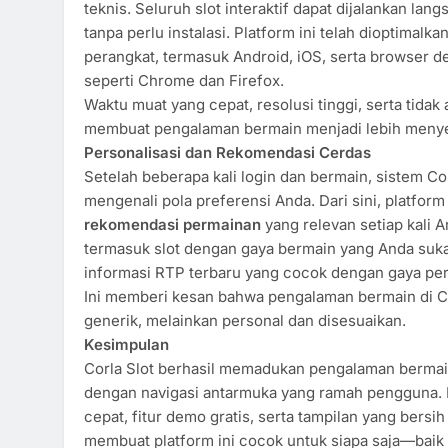
teknis. Seluruh slot interaktif dapat dijalankan lan
tanpa perlu instalasi. Platform ini telah dioptimalk
perangkat, termasuk Android, iOS, serta browser d
seperti Chrome dan Firefox.
Waktu muat yang cepat, resolusi tinggi, serta tidak
membuat pengalaman bermain menjadi lebih meny
Personalisasi dan Rekomendasi Cerdas
Setelah beberapa kali login dan bermain, sistem Cor
mengenali pola preferensi Anda. Dari sini, platfo
rekomendasi permainan
yang relevan setiap kali An
termasuk slot dengan gaya bermain yang Anda sukai,
informasi RTP terbaru yang cocok dengan gaya pe
Ini memberi kesan bahwa pengalaman bermain di Co
generik, melainkan personal dan disesuaikan.
Kesimpulan
Corla Slot berhasil memadukan pengalaman bermain
dengan navigasi antarmuka yang ramah pengguna. 
cepat, fitur demo gratis, serta tampilan yang bers
membuat platform ini cocok untuk siapa saja—baik