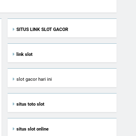
SITUS LINK SLOT GACOR
link slot
slot gacor hari ini
situs toto slot
situs slot online