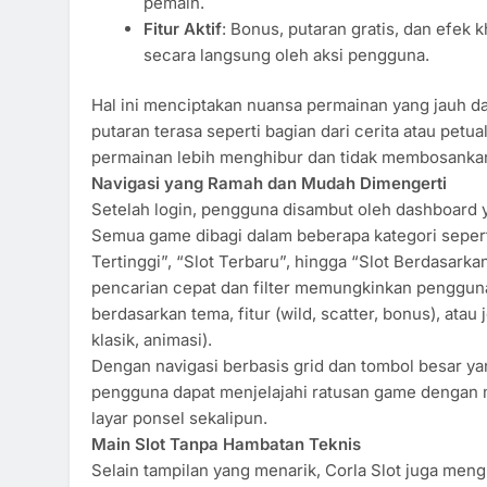
pemain.
Fitur Aktif
: Bonus, putaran gratis, dan efek 
secara langsung oleh aksi pengguna.
Hal ini menciptakan nuansa permainan yang jauh da
putaran terasa seperti bagian dari cerita atau petu
permainan lebih menghibur dan tidak membosanka
Navigasi yang Ramah dan Mudah Dimengerti
Setelah login, pengguna disambut oleh dashboard ya
Semua game dibagi dalam beberapa kategori sepert
Tertinggi”, “Slot Terbaru”, hingga “Slot Berdasarkan
pencarian cepat dan filter memungkinkan pengg
berdasarkan tema, fitur (wild, scatter, bonus), atau 
klasik, animasi).
Dengan navigasi berbasis grid dan tombol besar ya
pengguna dapat menjelajahi ratusan game dengan 
layar ponsel sekalipun.
Main Slot Tanpa Hambatan Teknis
Selain tampilan yang menarik, Corla Slot juga me