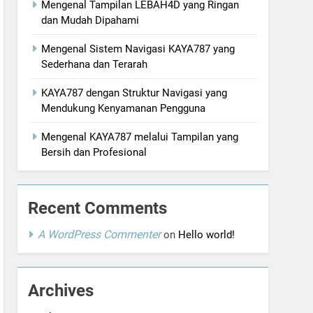
Mengenal Tampilan LEBAH4D yang Ringan
dan Mudah Dipahami
Mengenal Sistem Navigasi KAYA787 yang
Sederhana dan Terarah
KAYA787 dengan Struktur Navigasi yang
Mendukung Kenyamanan Pengguna
Mengenal KAYA787 melalui Tampilan yang
Bersih dan Profesional
Recent Comments
A WordPress Commenter
on
Hello world!
Archives