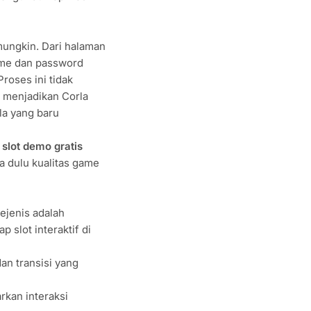
mungkin. Dari halaman
me dan password
roses ini tidak
, menjadikan Corla
a yang baru
s
slot demo gratis
a dulu kualitas game
ejenis adalah
slot interaktif di
an transisi yang
rkan interaksi