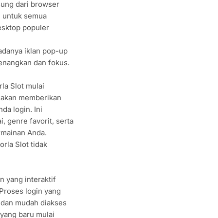
gsung dari browser
an untuk semua
esktop populer
 adanya iklan pop-up
enangkan dan fokus.
la Slot mulai
rm akan memberikan
da login. Ini
 genre favorit, serta
rmainan Anda.
rla Slot tidak
 yang interaktif
Proses login yang
ih dan mudah diakses
 yang baru mulai