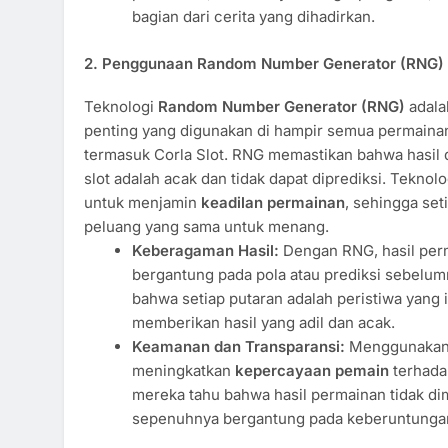
bagian dari cerita yang dihadirkan.
2.
Penggunaan Random Number Generator (RNG)
Teknologi
Random Number Generator (RNG)
adala
penting yang digunakan di hampir semua permainan 
termasuk Corla Slot. RNG memastikan bahwa hasil d
slot adalah acak dan tidak dapat diprediksi. Teknolo
untuk menjamin
keadilan permainan
, sehingga set
peluang yang sama untuk menang.
Keberagaman Hasil:
Dengan RNG, hasil perm
bergantung pada pola atau prediksi sebelum
bahwa setiap putaran adalah peristiwa yang
memberikan hasil yang adil dan acak.
Keamanan dan Transparansi:
Menggunakan
meningkatkan
kepercayaan pemain
terhada
mereka tahu bahwa hasil permainan tidak di
sepenuhnya bergantung pada keberuntunga