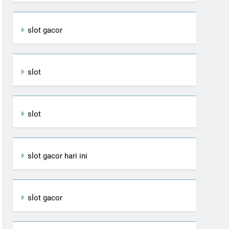
slot gacor
slot
slot
slot gacor hari ini
slot gacor