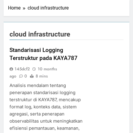
Home
cloud infrastructure
cloud infrastructure
Standarisasi Logging
Terstruktur pada KAYA787
145dcf2
10 months
ago
0
8 mins
Analisis mendalam tentang
penerapan standarisasi logging
terstruktur di KAYA787, mencakup
format log, konteks data, sistem
agregasi, serta penerapan
observabilitas untuk meningkatkan
efisiensi pemantauan, keamanan,