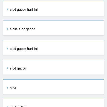
slot gacor hari ini
situs slot gacor
slot gacor hari ini
slot gacor
slot