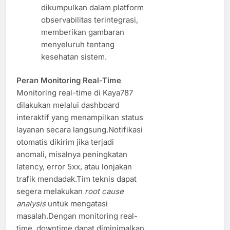
dikumpulkan dalam platform
observabilitas terintegrasi,
memberikan gambaran
menyeluruh tentang
kesehatan sistem.
Peran Monitoring Real-Time
Monitoring real-time di Kaya787
dilakukan melalui dashboard
interaktif yang menampilkan status
layanan secara langsung.Notifikasi
otomatis dikirim jika terjadi
anomali, misalnya peningkatan
latency, error 5xx, atau lonjakan
trafik mendadak.Tim teknis dapat
segera melakukan
root cause
analysis
untuk mengatasi
masalah.Dengan monitoring real-
time, downtime dapat diminimalkan