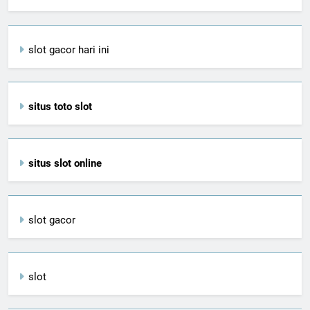
slot gacor hari ini
situs toto slot
situs slot online
slot gacor
slot