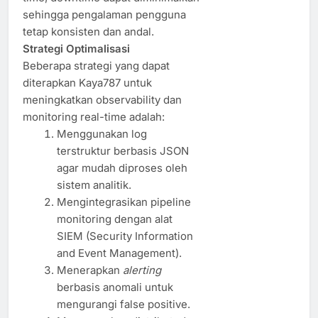
sehingga pengalaman pengguna
tetap konsisten dan andal.
Strategi Optimalisasi
Beberapa strategi yang dapat
diterapkan Kaya787 untuk
meningkatkan observability dan
monitoring real-time adalah:
Menggunakan log
terstruktur berbasis JSON
agar mudah diproses oleh
sistem analitik.
Mengintegrasikan pipeline
monitoring dengan alat
SIEM (Security Information
and Event Management).
Menerapkan
alerting
berbasis anomali untuk
mengurangi false positive.