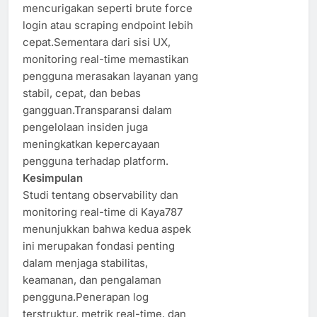
mencurigakan seperti brute force
login atau scraping endpoint lebih
cepat.Sementara dari sisi UX,
monitoring real-time memastikan
pengguna merasakan layanan yang
stabil, cepat, dan bebas
gangguan.Transparansi dalam
pengelolaan insiden juga
meningkatkan kepercayaan
pengguna terhadap platform.
Kesimpulan
Studi tentang observability dan
monitoring real-time di Kaya787
menunjukkan bahwa kedua aspek
ini merupakan fondasi penting
dalam menjaga stabilitas,
keamanan, dan pengalaman
pengguna.Penerapan log
terstruktur, metrik real-time, dan