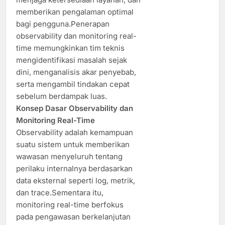
memberikan pengalaman optimal
bagi pengguna.Penerapan
observability dan monitoring real-
time memungkinkan tim teknis
mengidentifikasi masalah sejak
dini, menganalisis akar penyebab,
serta mengambil tindakan cepat
sebelum berdampak luas.
Konsep Dasar Observability dan
Monitoring Real-Time
Observability adalah kemampuan
suatu sistem untuk memberikan
wawasan menyeluruh tentang
perilaku internalnya berdasarkan
data eksternal seperti log, metrik,
dan trace.Sementara itu,
monitoring real-time berfokus
pada pengawasan berkelanjutan