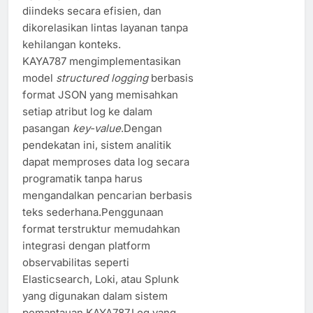
diindeks secara efisien, dan
dikorelasikan lintas layanan tanpa
kehilangan konteks.
KAYA787 mengimplementasikan
model
structured logging
berbasis
format JSON yang memisahkan
setiap atribut log ke dalam
pasangan
key-value
.Dengan
pendekatan ini, sistem analitik
dapat memproses data log secara
programatik tanpa harus
mengandalkan pencarian berbasis
teks sederhana.Penggunaan
format terstruktur memudahkan
integrasi dengan platform
observabilitas seperti
Elasticsearch, Loki, atau Splunk
yang digunakan dalam sistem
pemantauan KAYA787.Log yang