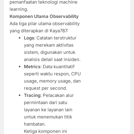
pemanfaatan teknologi machine
learning.
Komponen Utama Observability
Ada tiga pilar utama observability
yang diterapkan di Kaya787:
Logs
: Catatan terstruktur
yang merekam aktivitas
sistem, digunakan untuk
analisis detail saat insiden.
Metrics
: Data kuantitatif
seperti waktu respon, CPU
usage, memory usage, dan
request per second.
Tracing
: Pelacakan alur
permintaan dari satu
layanan ke layanan lain
untuk menemukan titik
hambatan.
Ketiga komponen ini