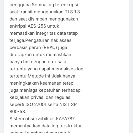
pengguna.Semua log terenkripsi
saat transit menggunakan TLS 1.3
dan saat disimpan menggunakan
enkripsi AES-256 untuk
memastikan integritas data tetap
terjaga.Pengaturan hak akses
berbasis peran (RBAC) juga
diterapkan untuk memastikan
hanya tim dengan otorisasi
tertentu yang dapat mengakses log
tertentu.Metode ini tidak hanya
meningkatkan keamanan tetapi
juga menjaga kepatuhan terhadap
kebijakan privasi dan regulasi
seperti ISO 27001 serta NIST SP
800-53.
Sistem observabilitas KAYA787
memanfaatkan data log terstruktur
sebagai sumber utama untuk