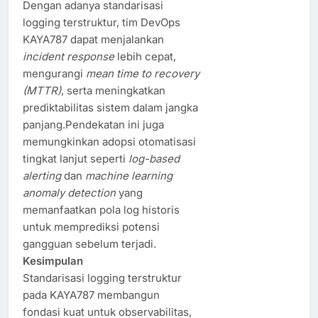
Dengan adanya standarisasi
logging terstruktur, tim DevOps
KAYA787 dapat menjalankan
incident response
lebih cepat,
mengurangi
mean time to recovery
(MTTR)
, serta meningkatkan
prediktabilitas sistem dalam jangka
panjang.Pendekatan ini juga
memungkinkan adopsi otomatisasi
tingkat lanjut seperti
log-based
alerting
dan
machine learning
anomaly detection
yang
memanfaatkan pola log historis
untuk memprediksi potensi
gangguan sebelum terjadi.
Kesimpulan
Standarisasi logging terstruktur
pada KAYA787 membangun
fondasi kuat untuk observabilitas,