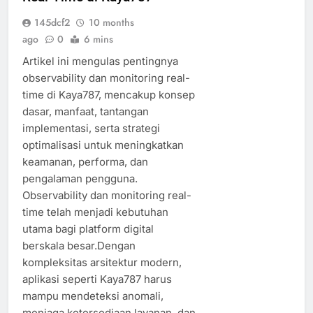
145dcf2
10 months
ago
0
6 mins
Artikel ini mengulas pentingnya
observability dan monitoring real-
time di Kaya787, mencakup konsep
dasar, manfaat, tantangan
implementasi, serta strategi
optimalisasi untuk meningkatkan
keamanan, performa, dan
pengalaman pengguna.
Observability dan monitoring real-
time telah menjadi kebutuhan
utama bagi platform digital
berskala besar.Dengan
kompleksitas arsitektur modern,
aplikasi seperti Kaya787 harus
mampu mendeteksi anomali,
menjaga ketersediaan layanan, dan