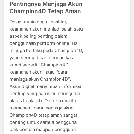
Pentingnya Menjaga Akun
Champion4D Tetap Aman
Dalam dunia digital saat ini,
keamanan akun menjadi salah satu
aspek paling penting dalam
penggunaan platform online. Hal
ini juga berlaku pada Champion4D,
yang sering dicari dengan kata
kunci seperti “Champion4D
keamanan akun” atau “cara
menjaga akun Champion4D”.
Akun digital menyimpan informasi
penting yang harus dilindungi dari
akses tidak sah. Oleh karena itu,
memahami cara menjaga akun
Champion4D tetap aman sangat
penting untuk semua pengguna,
baik pemula maupun pengguna