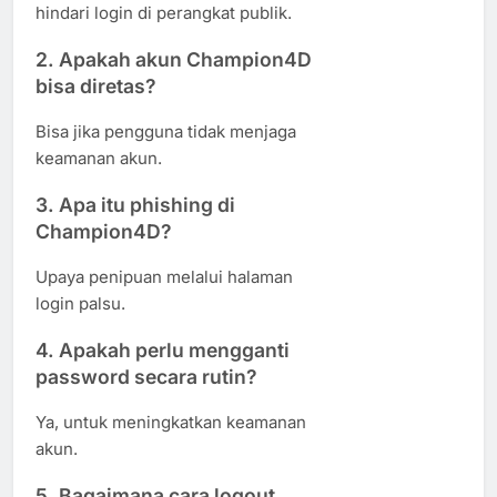
hindari login di perangkat publik.
2. Apakah akun Champion4D
bisa diretas?
Bisa jika pengguna tidak menjaga
keamanan akun.
3. Apa itu phishing di
Champion4D?
Upaya penipuan melalui halaman
login palsu.
4. Apakah perlu mengganti
password secara rutin?
Ya, untuk meningkatkan keamanan
akun.
5. Bagaimana cara logout