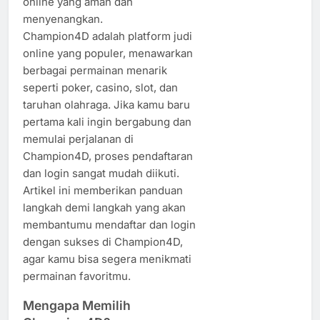
online yang aman dan
menyenangkan.
Champion4D adalah platform judi
online yang populer, menawarkan
berbagai permainan menarik
seperti poker, casino, slot, dan
taruhan olahraga. Jika kamu baru
pertama kali ingin bergabung dan
memulai perjalanan di
Champion4D, proses pendaftaran
dan login sangat mudah diikuti.
Artikel ini memberikan panduan
langkah demi langkah yang akan
membantumu mendaftar dan login
dengan sukses di Champion4D,
agar kamu bisa segera menikmati
permainan favoritmu.
Mengapa Memilih