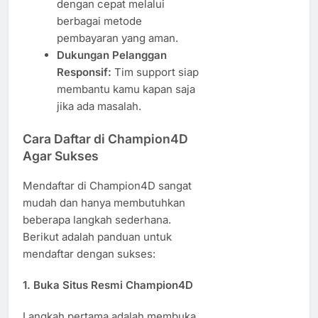
dengan cepat melalui
berbagai metode
pembayaran yang aman.
Dukungan Pelanggan
Responsif:
Tim support siap
membantu kamu kapan saja
jika ada masalah.
Cara Daftar di Champion4D
Agar Sukses
Mendaftar di Champion4D sangat
mudah dan hanya membutuhkan
beberapa langkah sederhana.
Berikut adalah panduan untuk
mendaftar dengan sukses:
1.
Buka Situs Resmi Champion4D
Langkah pertama adalah membuka