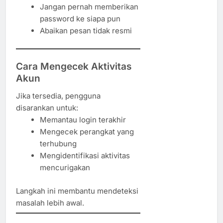
Jangan pernah memberikan
password ke siapa pun
Abaikan pesan tidak resmi
Cara Mengecek Aktivitas
Akun
Jika tersedia, pengguna
disarankan untuk:
Memantau login terakhir
Mengecek perangkat yang
terhubung
Mengidentifikasi aktivitas
mencurigakan
Langkah ini membantu mendeteksi
masalah lebih awal.