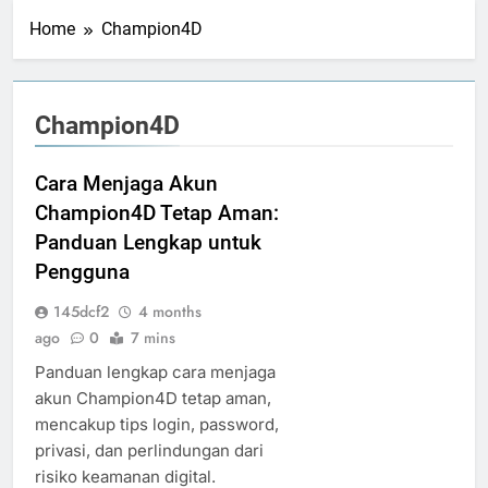
Home
Champion4D
Champion4D
Cara Menjaga Akun
Champion4D Tetap Aman:
Panduan Lengkap untuk
Pengguna
145dcf2
4 months
ago
0
7 mins
Panduan lengkap cara menjaga
akun Champion4D tetap aman,
mencakup tips login, password,
privasi, dan perlindungan dari
risiko keamanan digital.