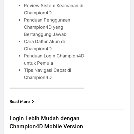
Review Sistem Keamanan di
Champion4D
Panduan Penggunaan
Champion4D yang
Bertanggung Jawab
Cara Daftar Akun di
Champion4D
Panduan Login Champion4D
untuk Pemula
Tips Navigasi Cepat di
Champion4D
Read More
Login Lebih Mudah dengan
Champion4D Mobile Version