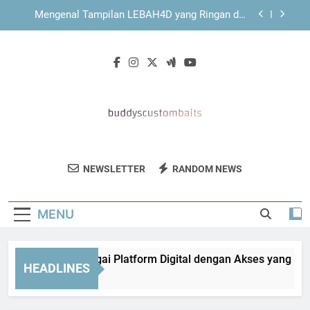
Skip
Mengenal Sistem Navigasi KAYA787 yang
to
Sederhana dan Terarah
content
KAYA787 dengan Struktur Navigasi yang
Mendukung Kenyamanan Pengguna
EDWINSLOT sebagai Platform Digital dengan
Akses yang Lebih Terarah
Mengenal Tampilan LEBAH4D yang Ringan dan
Mudah Dipahami
Mengenal Sistem Navigasi KAYA787 yang
Sederhana dan Terarah
Buddy's Custom
Dapatkan Umpan Ikan Dan Aksesori
KAYA787 dengan Struktur Navigasi yang
NEWSLETTER
RANDOM NEWS
Baits
Mendukung Kenyamanan Pengguna
Memancing Terbaik Di Buddy’s Custom
Baits. Untuk Hasil Memancing Yang
MENU
Maksimal.
DWINSLOT sebagai Platform Digital dengan Akses yang Lebih
HEADLINES
 Weeks Ago