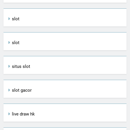
slot
slot
situs slot
slot gacor
live draw hk