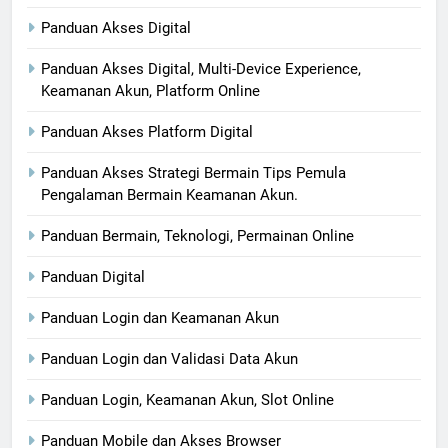
Panduan Akses Digital
Panduan Akses Digital, Multi-Device Experience,
Keamanan Akun, Platform Online
Panduan Akses Platform Digital
Panduan Akses Strategi Bermain Tips Pemula
Pengalaman Bermain Keamanan Akun.
Panduan Bermain, Teknologi, Permainan Online
Panduan Digital
Panduan Login dan Keamanan Akun
Panduan Login dan Validasi Data Akun
Panduan Login, Keamanan Akun, Slot Online
Panduan Mobile dan Akses Browser