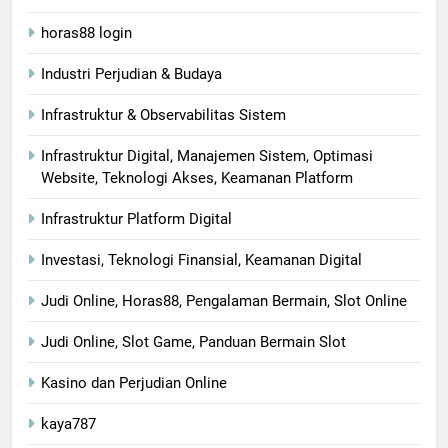
horas88 login
Industri Perjudian & Budaya
Infrastruktur & Observabilitas Sistem
Infrastruktur Digital, Manajemen Sistem, Optimasi
Website, Teknologi Akses, Keamanan Platform
Infrastruktur Platform Digital
Investasi, Teknologi Finansial, Keamanan Digital
Judi Online, Horas88, Pengalaman Bermain, Slot Online
Judi Online, Slot Game, Panduan Bermain Slot
Kasino dan Perjudian Online
kaya787