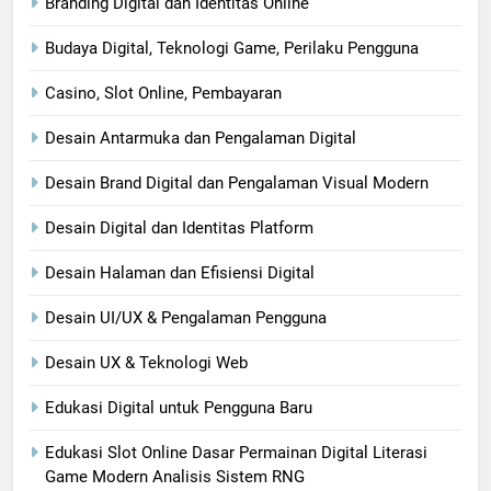
Branding Digital dan Identitas Online
Budaya Digital, Teknologi Game, Perilaku Pengguna
Casino, Slot Online, Pembayaran
Desain Antarmuka dan Pengalaman Digital
Desain Brand Digital dan Pengalaman Visual Modern
Desain Digital dan Identitas Platform
Desain Halaman dan Efisiensi Digital
Desain UI/UX & Pengalaman Pengguna
Desain UX & Teknologi Web
Edukasi Digital untuk Pengguna Baru
Edukasi Slot Online Dasar Permainan Digital Literasi
Game Modern Analisis Sistem RNG