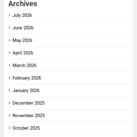
Archives
July 2026
June 2026
May 2026
April 2026
March 2026
February 2026
January 2026
December 2025
November 2025
October 2025