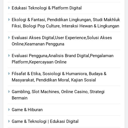
Edukasi Teknologi & Platform Digital
Ekologi & Fantasi, Pendidikan Lingkungan, Studi Makhluk
Fiksi, Biologi Pop Culture, Interaksi Hewan & Lingkungan
Evaluasi Akses Digital,User Experience,Solusi Akses
Online,Keamanan Pengguna
Evaluasi Pengguna,Analisis Brand Digital,Pengalaman
Platform,Kepercayaan Online
Filsafat & Etika, Sosiologi & Humaniora, Budaya &
Masyarakat, Pendidikan Moral, Kajian Sosial
Gambling, Slot Machines, Online Casino, Strategi
Bermain
Game & Hiburan
Game & Teknologi | Edukasi Digital