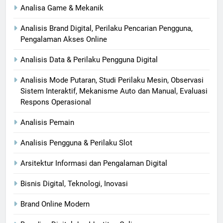
Analisa Game & Mekanik
Analisis Brand Digital, Perilaku Pencarian Pengguna,
Pengalaman Akses Online
Analisis Data & Perilaku Pengguna Digital
Analisis Mode Putaran, Studi Perilaku Mesin, Observasi
Sistem Interaktif, Mekanisme Auto dan Manual, Evaluasi
Respons Operasional
Analisis Pemain
Analisis Pengguna & Perilaku Slot
Arsitektur Informasi dan Pengalaman Digital
Bisnis Digital, Teknologi, Inovasi​
Brand Online Modern