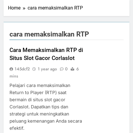
Home
cara memaksimalkan RTP
cara memaksimalkan RTP
Cara Memaksimalkan RTP di
Situs Slot Gacor Corlaslot
145dcf2
1 year ago
0
6
mins
Pelajari cara memaksimalkan
Return to Player (RTP) saat
bermain di situs slot gacor
Corlaslot. Dapatkan tips dan
strategi untuk meningkatkan
peluang kemenangan Anda secara
efektif.