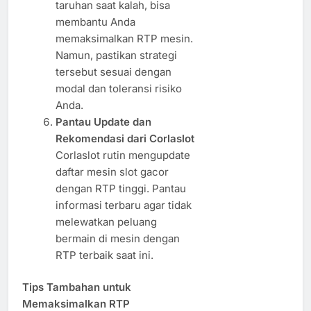
taruhan saat kalah, bisa
membantu Anda
memaksimalkan RTP mesin.
Namun, pastikan strategi
tersebut sesuai dengan
modal dan toleransi risiko
Anda.
Pantau Update dan
Rekomendasi dari Corlaslot
Corlaslot rutin mengupdate
daftar mesin slot gacor
dengan RTP tinggi. Pantau
informasi terbaru agar tidak
melewatkan peluang
bermain di mesin dengan
RTP terbaik saat ini.
Tips Tambahan untuk
Memaksimalkan RTP