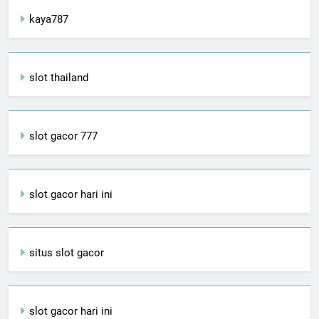
kaya787
slot thailand
slot gacor 777
slot gacor hari ini
situs slot gacor
slot gacor hari ini