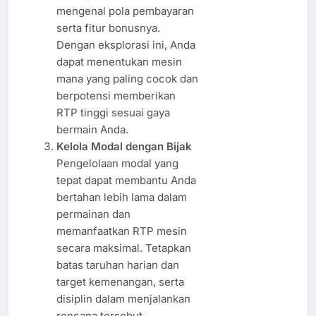
mengenal pola pembayaran
serta fitur bonusnya.
Dengan eksplorasi ini, Anda
dapat menentukan mesin
mana yang paling cocok dan
berpotensi memberikan
RTP tinggi sesuai gaya
bermain Anda.
Kelola Modal dengan Bijak
Pengelolaan modal yang
tepat dapat membantu Anda
bertahan lebih lama dalam
permainan dan
memanfaatkan RTP mesin
secara maksimal. Tetapkan
batas taruhan harian dan
target kemenangan, serta
disiplin dalam menjalankan
rencana tersebut.