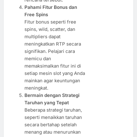
Pahami Fitur Bonus dan
Free Spins
Fitur bonus seperti free
spins, wild, scatter, dan
multipliers dapat
meningkatkan RTP secara
signifikan. Pelajari cara
memicu dan
memaksimalkan fitur ini di
setiap mesin slot yang Anda
mainkan agar keuntungan
meningkat.
Bermain dengan Strategi
Taruhan yang Tepat
Beberapa strategi taruhan,
seperti menaikkan taruhan
secara bertahap setelah
menang atau menurunkan