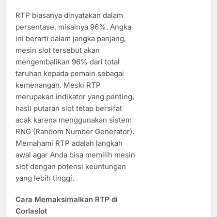
RTP biasanya dinyatakan dalam
persentase, misalnya 96%. Angka
ini berarti dalam jangka panjang,
mesin slot tersebut akan
mengembalikan 96% dari total
taruhan kepada pemain sebagai
kemenangan. Meski RTP
merupakan indikator yang penting,
hasil putaran slot tetap bersifat
acak karena menggunakan sistem
RNG (Random Number Generator).
Memahami RTP adalah langkah
awal agar Anda bisa memilih mesin
slot dengan potensi keuntungan
yang lebih tinggi.
Cara Memaksimalkan RTP di
Corlaslot