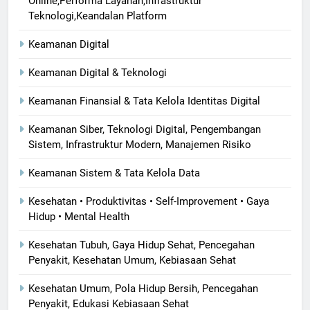
Online,Performa Layanan,Infrastruktur
Teknologi,Keandalan Platform
Keamanan Digital
Keamanan Digital & Teknologi
Keamanan Finansial & Tata Kelola Identitas Digital
Keamanan Siber, Teknologi Digital, Pengembangan
Sistem, Infrastruktur Modern, Manajemen Risiko
Keamanan Sistem & Tata Kelola Data
Kesehatan • Produktivitas • Self-Improvement • Gaya
Hidup • Mental Health
Kesehatan Tubuh, Gaya Hidup Sehat, Pencegahan
Penyakit, Kesehatan Umum, Kebiasaan Sehat
Kesehatan Umum, Pola Hidup Bersih, Pencegahan
Penyakit, Edukasi Kebiasaan Sehat