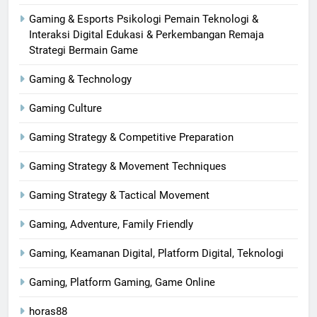
Gaming & Esports Psikologi Pemain Teknologi &
Interaksi Digital Edukasi & Perkembangan Remaja
Strategi Bermain Game
Gaming & Technology
Gaming Culture
Gaming Strategy & Competitive Preparation
Gaming Strategy & Movement Techniques
Gaming Strategy & Tactical Movement
Gaming, Adventure, Family Friendly
Gaming, Keamanan Digital, Platform Digital, Teknologi
Gaming, Platform Gaming, Game Online
horas88