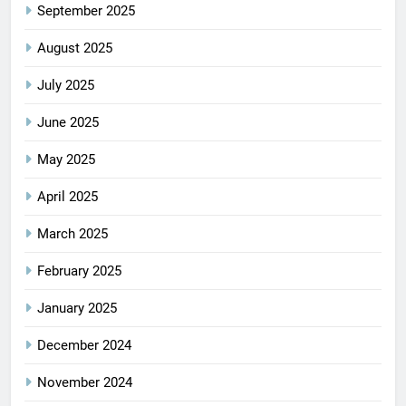
September 2025
August 2025
July 2025
June 2025
May 2025
April 2025
March 2025
February 2025
January 2025
December 2024
November 2024