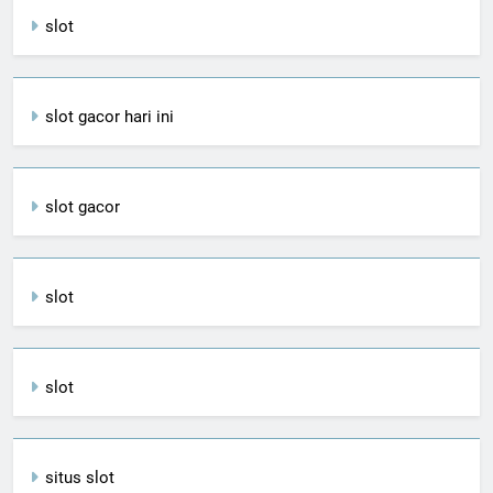
slot
slot gacor hari ini
slot gacor
slot
slot
situs slot