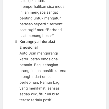
saldo jika tidak
memperhatikan sisa modal.
Inilah mengapa sangat
penting untuk mengatur
batasan seperti “Berhenti
saat rugi” atau “Berhenti
saat menang besar”.
Kurangnya Interaksi
Emosional
Auto Spin mengurangi
keterlibatan emosional
pemain. Bagi sebagian
orang, ini hal positif karena
menghindari emosi
berlebihan. Namun bagi
yang menikmati sensasi
setiap klik, fitur ini bisa
terasa terlalu pasif.