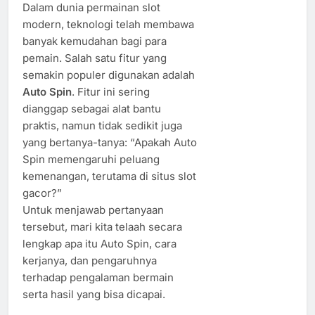
Dalam dunia permainan slot
modern, teknologi telah membawa
banyak kemudahan bagi para
pemain. Salah satu fitur yang
semakin populer digunakan adalah
Auto Spin
. Fitur ini sering
dianggap sebagai alat bantu
praktis, namun tidak sedikit juga
yang bertanya-tanya: “Apakah Auto
Spin memengaruhi peluang
kemenangan, terutama di situs slot
gacor?”
Untuk menjawab pertanyaan
tersebut, mari kita telaah secara
lengkap apa itu Auto Spin, cara
kerjanya, dan pengaruhnya
terhadap pengalaman bermain
serta hasil yang bisa dicapai.