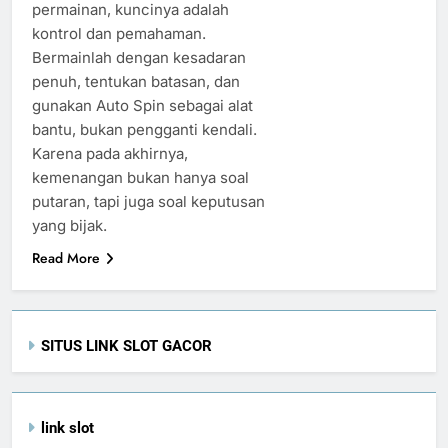
permainan, kuncinya adalah
kontrol dan pemahaman.
Bermainlah dengan kesadaran
penuh, tentukan batasan, dan
gunakan Auto Spin sebagai alat
bantu, bukan pengganti kendali.
Karena pada akhirnya,
kemenangan bukan hanya soal
putaran, tapi juga soal keputusan
yang bijak.
Read More
SITUS LINK SLOT GACOR
link slot