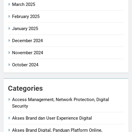
March 2025
February 2025
January 2025
December 2024
November 2024
October 2024
Categories
Access Management, Network Protection, Digital
Security
Akses Brand dan User Experience Digital
Akses Brand Digital, Panduan Platform Online,