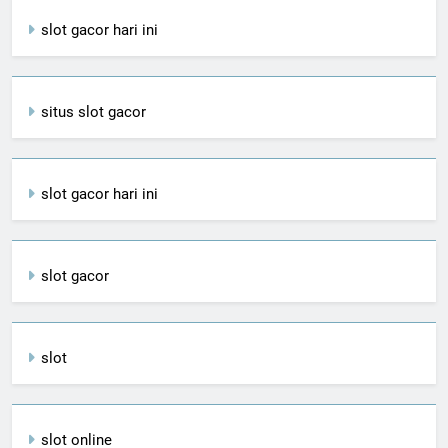
slot gacor hari ini
situs slot gacor
slot gacor hari ini
slot gacor
slot
slot online