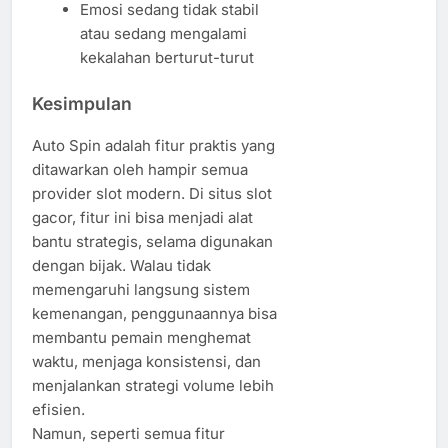
Emosi sedang tidak stabil
atau sedang mengalami
kekalahan berturut-turut
Kesimpulan
Auto Spin adalah fitur praktis yang
ditawarkan oleh hampir semua
provider slot modern. Di situs slot
gacor, fitur ini bisa menjadi alat
bantu strategis, selama digunakan
dengan bijak. Walau tidak
memengaruhi langsung sistem
kemenangan, penggunaannya bisa
membantu pemain menghemat
waktu, menjaga konsistensi, dan
menjalankan strategi volume lebih
efisien.
Namun, seperti semua fitur