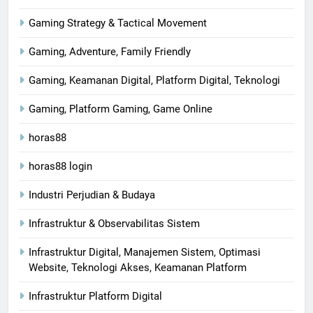
Gaming Strategy & Tactical Movement
Gaming, Adventure, Family Friendly
Gaming, Keamanan Digital, Platform Digital, Teknologi
Gaming, Platform Gaming, Game Online
horas88
horas88 login
Industri Perjudian & Budaya
Infrastruktur & Observabilitas Sistem
Infrastruktur Digital, Manajemen Sistem, Optimasi
Website, Teknologi Akses, Keamanan Platform
Infrastruktur Platform Digital