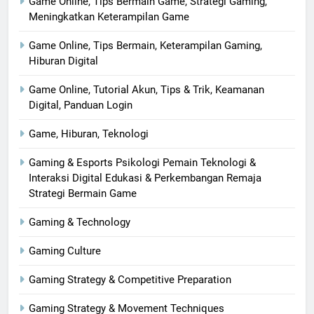
Game Online, Tips Bermain Game, Strategi Gaming,
Meningkatkan Keterampilan Game
Game Online, Tips Bermain, Keterampilan Gaming,
Hiburan Digital
Game Online, Tutorial Akun, Tips & Trik, Keamanan
Digital, Panduan Login
Game, Hiburan, Teknologi
Gaming & Esports Psikologi Pemain Teknologi &
Interaksi Digital Edukasi & Perkembangan Remaja
Strategi Bermain Game
Gaming & Technology
Gaming Culture
Gaming Strategy & Competitive Preparation
Gaming Strategy & Movement Techniques