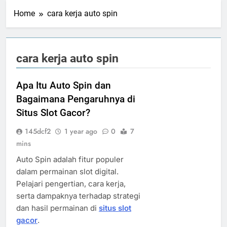
Home
cara kerja auto spin
cara kerja auto spin
Apa Itu Auto Spin dan
Bagaimana Pengaruhnya di
Situs Slot Gacor?
145dcf2
1 year ago
0
7
mins
Auto Spin adalah fitur populer
dalam permainan slot digital.
Pelajari pengertian, cara kerja,
serta dampaknya terhadap strategi
dan hasil permainan di
situs slot
gacor
.