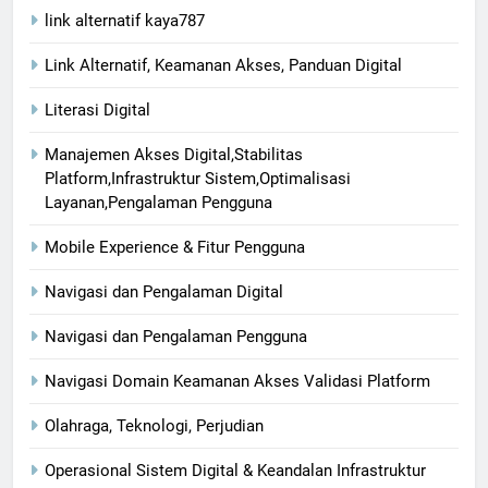
link alternatif kaya787
Link Alternatif, Keamanan Akses, Panduan Digital
Literasi Digital
Manajemen Akses Digital,Stabilitas
Platform,Infrastruktur Sistem,Optimalisasi
Layanan,Pengalaman Pengguna
Mobile Experience & Fitur Pengguna
Navigasi dan Pengalaman Digital
Navigasi dan Pengalaman Pengguna
Navigasi Domain Keamanan Akses Validasi Platform
Olahraga, Teknologi, Perjudian
Operasional Sistem Digital & Keandalan Infrastruktur