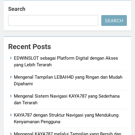
Search
SEARCH
Recent Posts
EDWINSLOT sebagai Platform Digital dengan Akses
yang Lebih Terarah
Mengenal Tampilan LEBAH4D yang Ringan dan Mudah
Dipahami
Mengenal Sistem Navigasi KAYA787 yang Sederhana
dan Terarah
KAYA787 dengan Struktur Navigasi yang Mendukung
Kenyamanan Pengguna
Mengenal KAYA787 melalui Tampilan yang Bersih dan