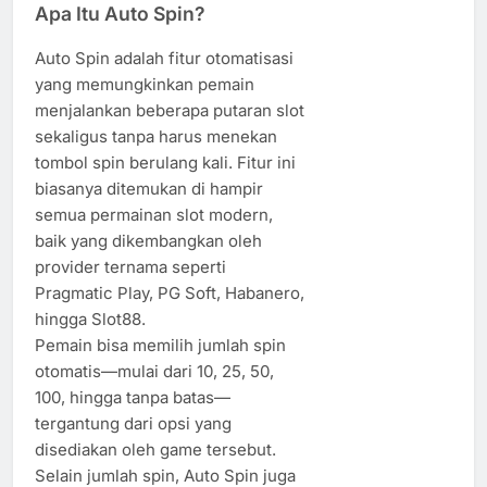
Apa Itu Auto Spin?
Auto Spin adalah fitur otomatisasi
yang memungkinkan pemain
menjalankan beberapa putaran slot
sekaligus tanpa harus menekan
tombol spin berulang kali. Fitur ini
biasanya ditemukan di hampir
semua permainan slot modern,
baik yang dikembangkan oleh
provider ternama seperti
Pragmatic Play, PG Soft, Habanero,
hingga Slot88.
Pemain bisa memilih jumlah spin
otomatis—mulai dari 10, 25, 50,
100, hingga tanpa batas—
tergantung dari opsi yang
disediakan oleh game tersebut.
Selain jumlah spin, Auto Spin juga