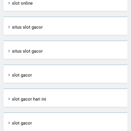
slot online
situs slot gacor
situs slot gacor
slot gacor
slot gacor hari ini
slot gacor