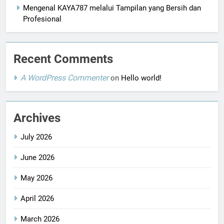
Mengenal KAYA787 melalui Tampilan yang Bersih dan
Profesional
Recent Comments
A WordPress Commenter
on
Hello world!
Archives
July 2026
June 2026
May 2026
April 2026
March 2026