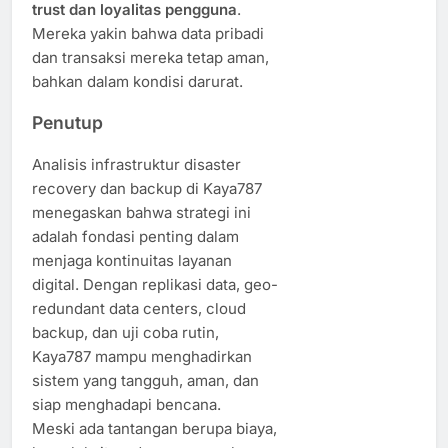
trust dan loyalitas pengguna
.
Mereka yakin bahwa data pribadi
dan transaksi mereka tetap aman,
bahkan dalam kondisi darurat.
Penutup
Analisis infrastruktur disaster
recovery dan backup di Kaya787
menegaskan bahwa strategi ini
adalah fondasi penting dalam
menjaga kontinuitas layanan
digital. Dengan replikasi data, geo-
redundant data centers, cloud
backup, dan uji coba rutin,
Kaya787 mampu menghadirkan
sistem yang tangguh, aman, dan
siap menghadapi bencana.
Meski ada tantangan berupa biaya,