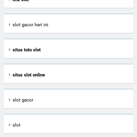
slot gacor hari ini
situs toto slot
situs slot online
slot gacor
slot