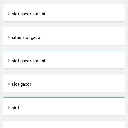
slot gacor hari ini
situs slot gacor
slot gacor hari ini
slot gacor
slot