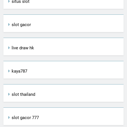
situs slot
slot gacor
live draw hk
kaya787
slot thailand
slot gacor 777