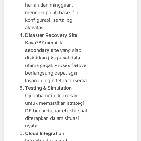
harian dan mingguan,
mencakup database, file
konfigurasi, serta log
aktivitas.
Disaster Recovery Site
Kaya787 memiliki
secondary site
yang siap
diaktifkan jika pusat data
utama gagal. Proses failover
berlangsung cepat agar
layanan login tetap tersedia.
Testing & Simulation
Uji coba rutin dilakukan
untuk memastikan strategi
DR benar-benar efektif saat
diterapkan dalam situasi
nyata.
Cloud Integration
Infrastruktur cloud