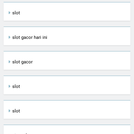
slot
slot gacor hari ini
slot gacor
slot
slot