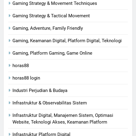
Gaming Strategy & Movement Techniques
Gaming Strategy & Tactical Movement
Gaming, Adventure, Family Friendly
Gaming, Keamanan Digital, Platform Digital, Teknologi
Gaming, Platform Gaming, Game Online
horas88
horas88 login
Industri Perjudian & Budaya
Infrastruktur & Observabilitas Sistem
Infrastruktur Digital, Manajemen Sistem, Optimasi
Website, Teknologi Akses, Keamanan Platform
Infrastruktur Platform Digital