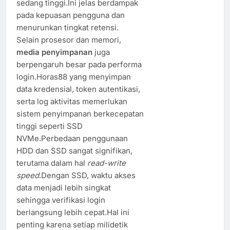
sedang tinggi.Ini jelas berdampak
pada kepuasan pengguna dan
menurunkan tingkat retensi.
Selain prosesor dan memori,
media penyimpanan
juga
berpengaruh besar pada performa
login.Horas88 yang menyimpan
data kredensial, token autentikasi,
serta log aktivitas memerlukan
sistem penyimpanan berkecepatan
tinggi seperti SSD
NVMe.Perbedaan penggunaan
HDD dan SSD sangat signifikan,
terutama dalam hal
read-write
speed
.Dengan SSD, waktu akses
data menjadi lebih singkat
sehingga verifikasi login
berlangsung lebih cepat.Hal ini
penting karena setiap milidetik