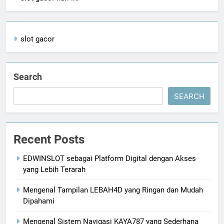
slot gacor
Search
SEARCH
Recent Posts
EDWINSLOT sebagai Platform Digital dengan Akses
yang Lebih Terarah
Mengenal Tampilan LEBAH4D yang Ringan dan Mudah
Dipahami
Mengenal Sistem Navigasi KAYA787 yang Sederhana