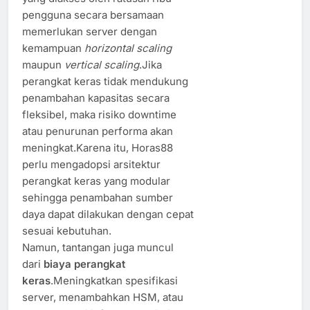
pengguna secara bersamaan
memerlukan server dengan
kemampuan
horizontal scaling
maupun
vertical scaling
.Jika
perangkat keras tidak mendukung
penambahan kapasitas secara
fleksibel, maka risiko downtime
atau penurunan performa akan
meningkat.Karena itu, Horas88
perlu mengadopsi arsitektur
perangkat keras yang modular
sehingga penambahan sumber
daya dapat dilakukan dengan cepat
sesuai kebutuhan.
Namun, tantangan juga muncul
dari
biaya perangkat
keras
.Meningkatkan spesifikasi
server, menambahkan HSM, atau