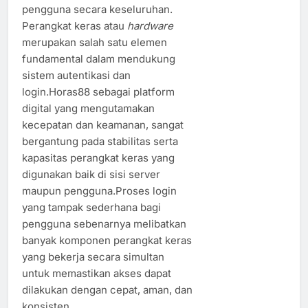
pengguna secara keseluruhan.
Perangkat keras atau
hardware
merupakan salah satu elemen
fundamental dalam mendukung
sistem autentikasi dan
login.Horas88 sebagai platform
digital yang mengutamakan
kecepatan dan keamanan, sangat
bergantung pada stabilitas serta
kapasitas perangkat keras yang
digunakan baik di sisi server
maupun pengguna.Proses login
yang tampak sederhana bagi
pengguna sebenarnya melibatkan
banyak komponen perangkat keras
yang bekerja secara simultan
untuk memastikan akses dapat
dilakukan dengan cepat, aman, dan
konsisten.