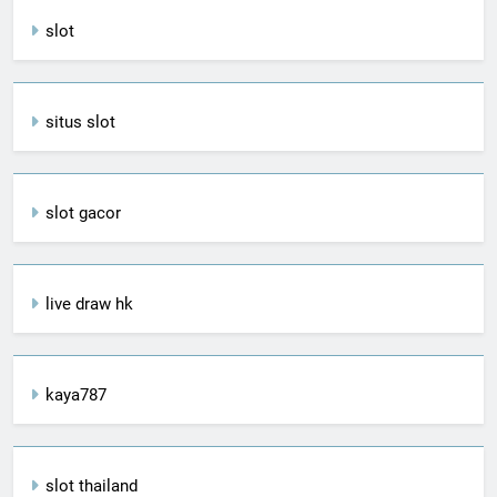
slot
situs slot
slot gacor
live draw hk
kaya787
slot thailand