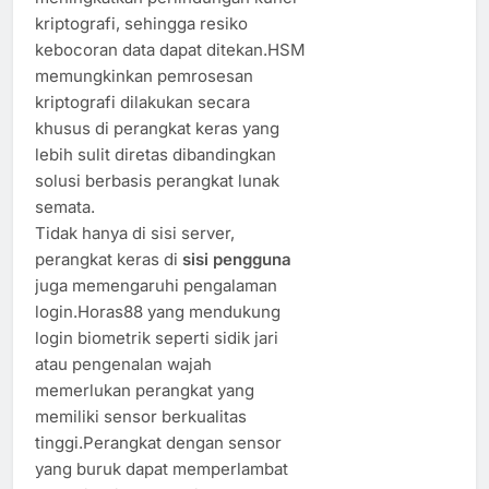
kriptografi, sehingga resiko
kebocoran data dapat ditekan.HSM
memungkinkan pemrosesan
kriptografi dilakukan secara
khusus di perangkat keras yang
lebih sulit diretas dibandingkan
solusi berbasis perangkat lunak
semata.
Tidak hanya di sisi server,
perangkat keras di
sisi pengguna
juga memengaruhi pengalaman
login.Horas88 yang mendukung
login biometrik seperti sidik jari
atau pengenalan wajah
memerlukan perangkat yang
memiliki sensor berkualitas
tinggi.Perangkat dengan sensor
yang buruk dapat memperlambat