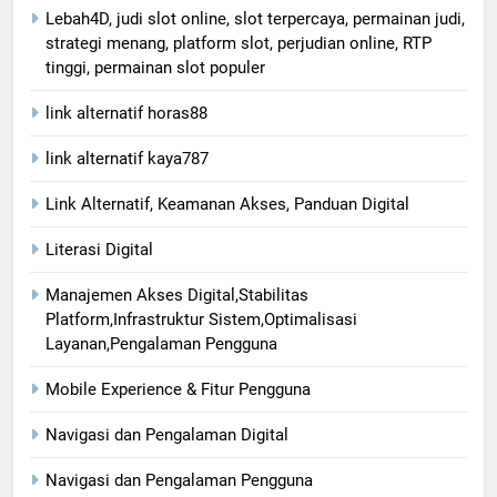
Lebah4D, judi slot online, slot terpercaya, permainan judi,
strategi menang, platform slot, perjudian online, RTP
tinggi, permainan slot populer
link alternatif horas88
link alternatif kaya787
Link Alternatif, Keamanan Akses, Panduan Digital
Literasi Digital
Manajemen Akses Digital,Stabilitas
Platform,Infrastruktur Sistem,Optimalisasi
Layanan,Pengalaman Pengguna
Mobile Experience & Fitur Pengguna
Navigasi dan Pengalaman Digital
Navigasi dan Pengalaman Pengguna