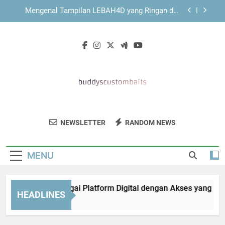
Skip
Mengenal Sistem Navigasi KAYA787 yang
to
Sederhana dan Terarah
content
KAYA787 dengan Struktur Navigasi yang
Mendukung Kenyamanan Pengguna
EDWINSLOT sebagai Platform Digital dengan
Akses yang Lebih Terarah
Mengenal Tampilan LEBAH4D yang Ringan dan
Mudah Dipahami
Mengenal Sistem Navigasi KAYA787 yang
Sederhana dan Terarah
Buddy's Custom
Dapatkan Umpan Ikan Dan Aksesori
KAYA787 dengan Struktur Navigasi yang
NEWSLETTER
RANDOM NEWS
Baits
Mendukung Kenyamanan Pengguna
Memancing Terbaik Di Buddy’s Custom
Baits. Untuk Hasil Memancing Yang
MENU
Maksimal.
WINSLOT sebagai Platform Digital dengan Akses yang Lebih 
HEADLINES
Weeks Ago