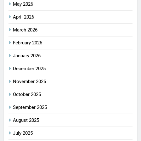
May 2026
April 2026
March 2026
February 2026
January 2026
December 2025
November 2025
October 2025
September 2025
August 2025
July 2025