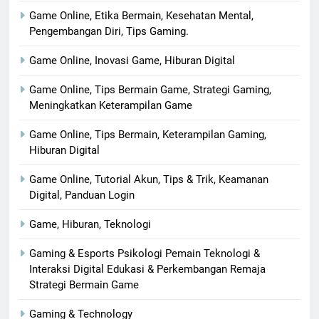
Game Online, Etika Bermain, Kesehatan Mental,
Pengembangan Diri, Tips Gaming.
Game Online, Inovasi Game, Hiburan Digital
Game Online, Tips Bermain Game, Strategi Gaming,
Meningkatkan Keterampilan Game
Game Online, Tips Bermain, Keterampilan Gaming,
Hiburan Digital
Game Online, Tutorial Akun, Tips & Trik, Keamanan
Digital, Panduan Login
Game, Hiburan, Teknologi
Gaming & Esports Psikologi Pemain Teknologi &
Interaksi Digital Edukasi & Perkembangan Remaja
Strategi Bermain Game
Gaming & Technology