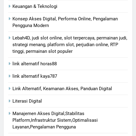
Keuangan & Teknologi
Konsep Akses Digital, Performa Online, Pengalaman
Pengguna Modern
Lebah4D, judi slot online, slot terpercaya, permainan judi,
strategi menang, platform slot, perjudian online, RTP
tinggi, permainan slot populer
link alternatif horas88
link alternatif kaya787
Link Alternatif, Keamanan Akses, Panduan Digital
Literasi Digital
Manajemen Akses Digital,Stabilitas
Platform,Infrastruktur Sistem,Optimalisasi
Layanan,Pengalaman Pengguna