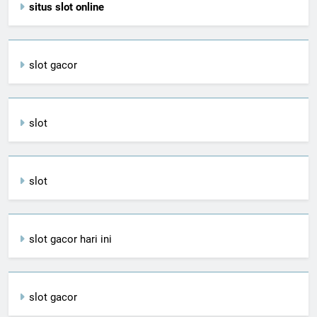
situs slot online
slot gacor
slot
slot
slot gacor hari ini
slot gacor