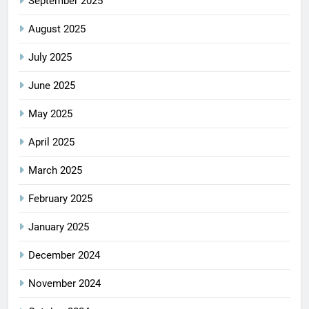
September 2025
August 2025
July 2025
June 2025
May 2025
April 2025
March 2025
February 2025
January 2025
December 2024
November 2024