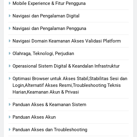
Mobile Experience & Fitur Pengguna
Navigasi dan Pengalaman Digital
Navigasi dan Pengalaman Pengguna
Navigasi Domain Keamanan Akses Validasi Platform
Olahraga, Teknologi, Perjudian
Operasional Sistem Digital & Keandalan Infrastruktur
Optimasi Browser untuk Akses Stabil,Stabilitas Sesi dan
Login,Alternatif Akses Resmi,Troubleshooting Teknis
Harian,Keamanan Akun & Privasi
Panduan Akses & Keamanan Sistem
Panduan Akses Akun
Panduan Akses dan Troubleshooting