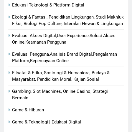
Edukasi Teknologi & Platform Digital
Ekologi & Fantasi, Pendidikan Lingkungan, Studi Makhluk
Fiksi, Biologi Pop Culture, Interaksi Hewan & Lingkungan
Evaluasi Akses Digital,User Experience,Solusi Akses
Online,Keamanan Pengguna
Evaluasi Pengguna,Analisis Brand Digital,Pengalaman
Platform,Kepercayaan Online
Filsafat & Etika, Sosiologi & Humaniora, Budaya &
Masyarakat, Pendidikan Moral, Kajian Sosial
Gambling, Slot Machines, Online Casino, Strategi
Bermain
Game & Hiburan
Game & Teknologi | Edukasi Digital