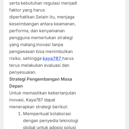
serta kebutuhan regulasi menjadi
faktor yang harus
diperhatikan.Selain itu, menjaga
keseimbangan antara keamanan,
performa, dan kenyamanan
pengguna memerlukan strategi
yang matang.Inovasi tanpa
pengawasan bisa menimbulkan
risiko, sehingga
kaya787
harus
terus melakukan evaluasi dan
penyesuaian.
Strategi Pengembangan Masa
Depan
Untuk memastikan keberlanjutan
inovasi, Kaya787 dapat
menerapkan strategi berikut:
Memperkuat kolaborasi
dengan penyedia teknologi
global untuk adopsi solusi