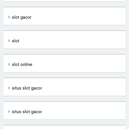
slot gacor
slot
slot online
situs slot gacor
situs slot gacor