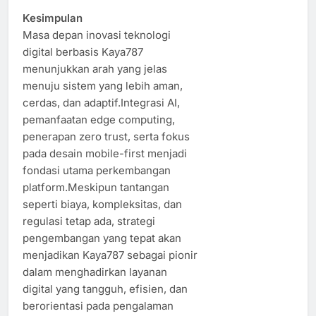
Kesimpulan
Masa depan inovasi teknologi
digital berbasis Kaya787
menunjukkan arah yang jelas
menuju sistem yang lebih aman,
cerdas, dan adaptif.Integrasi AI,
pemanfaatan edge computing,
penerapan zero trust, serta fokus
pada desain mobile-first menjadi
fondasi utama perkembangan
platform.Meskipun tantangan
seperti biaya, kompleksitas, dan
regulasi tetap ada, strategi
pengembangan yang tepat akan
menjadikan Kaya787 sebagai pionir
dalam menghadirkan layanan
digital yang tangguh, efisien, dan
berorientasi pada pengalaman