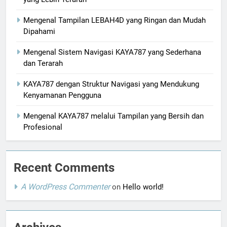
Mengenal Tampilan LEBAH4D yang Ringan dan Mudah
Dipahami
Mengenal Sistem Navigasi KAYA787 yang Sederhana
dan Terarah
KAYA787 dengan Struktur Navigasi yang Mendukung
Kenyamanan Pengguna
Mengenal KAYA787 melalui Tampilan yang Bersih dan
Profesional
Recent Comments
A WordPress Commenter
on
Hello world!