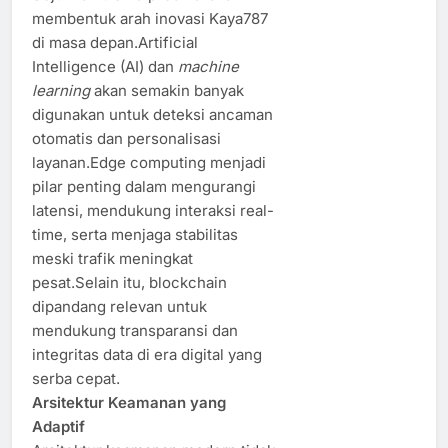
membentuk arah inovasi Kaya787
di masa depan.Artificial
Intelligence (AI) dan
machine
learning
akan semakin banyak
digunakan untuk deteksi ancaman
otomatis dan personalisasi
layanan.Edge computing menjadi
pilar penting dalam mengurangi
latensi, mendukung interaksi real-
time, serta menjaga stabilitas
meski trafik meningkat
pesat.Selain itu, blockchain
dipandang relevan untuk
mendukung transparansi dan
integritas data di era digital yang
serba cepat.
Arsitektur Keamanan yang
Adaptif