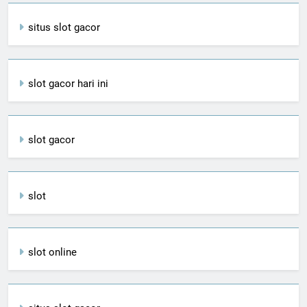
situs slot gacor
slot gacor hari ini
slot gacor
slot
slot online