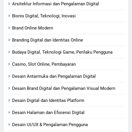
Arsitektur Informasi dan Pengalaman Digital
Bisnis Digital, Teknologi, Inovasi​
Brand Online Modern
Branding Digital dan Identitas Online
Budaya Digital, Teknologi Game, Perilaku Pengguna
Casino, Slot Online, Pembayaran
Desain Antarmuka dan Pengalaman Digital
Desain Brand Digital dan Pengalaman Visual Modern
Desain Digital dan Identitas Platform
Desain Halaman dan Efisiensi Digital
Desain UI/UX & Pengalaman Pengguna