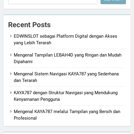
Recent Posts
EDWINSLOT sebagai Platform Digital dengan Akses
yang Lebih Terarah
Mengenal Tampilan LEBAH4D yang Ringan dan Mudah
Dipahami
Mengenal Sistem Navigasi KAYA787 yang Sederhana
dan Terarah
KAYA787 dengan Struktur Navigasi yang Mendukung
Kenyamanan Pengguna
Mengenal KAYA787 melalui Tampilan yang Bersih dan
Profesional