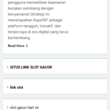
pengguna memastikan keamanan
berjalan seimbang dengan
kenyamanan.Strategi ini
menempatkan Kaya787 sebagai
platform tangguh, inovatif, dan
terpercaya di era digital yang terus
berkembang.
Read More
SITUS LINK SLOT GACOR
link slot
slot gacor hari ini