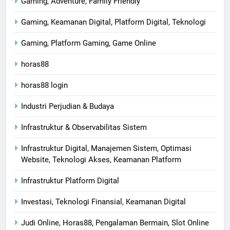
Gaming, Adventure, Family Friendly
Gaming, Keamanan Digital, Platform Digital, Teknologi
Gaming, Platform Gaming, Game Online
horas88
horas88 login
Industri Perjudian & Budaya
Infrastruktur & Observabilitas Sistem
Infrastruktur Digital, Manajemen Sistem, Optimasi
Website, Teknologi Akses, Keamanan Platform
Infrastruktur Platform Digital
Investasi, Teknologi Finansial, Keamanan Digital
Judi Online, Horas88, Pengalaman Bermain, Slot Online