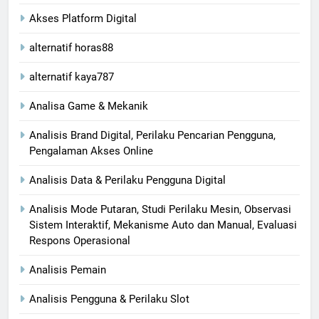
Akses Platform Digital
alternatif horas88
alternatif kaya787
Analisa Game & Mekanik
Analisis Brand Digital, Perilaku Pencarian Pengguna,
Pengalaman Akses Online
Analisis Data & Perilaku Pengguna Digital
Analisis Mode Putaran, Studi Perilaku Mesin, Observasi
Sistem Interaktif, Mekanisme Auto dan Manual, Evaluasi
Respons Operasional
Analisis Pemain
Analisis Pengguna & Perilaku Slot