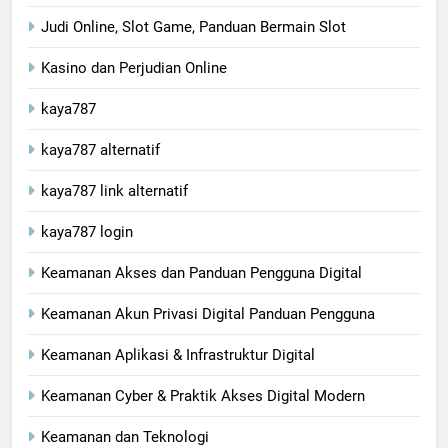
Judi Online, Slot Game, Panduan Bermain Slot
Kasino dan Perjudian Online
kaya787
kaya787 alternatif
kaya787 link alternatif
kaya787 login
Keamanan Akses dan Panduan Pengguna Digital
Keamanan Akun Privasi Digital Panduan Pengguna
Keamanan Aplikasi & Infrastruktur Digital
Keamanan Cyber & Praktik Akses Digital Modern
Keamanan dan Teknologi