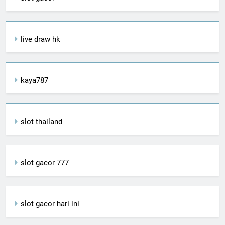
live draw hk
kaya787
slot thailand
slot gacor 777
slot gacor hari ini