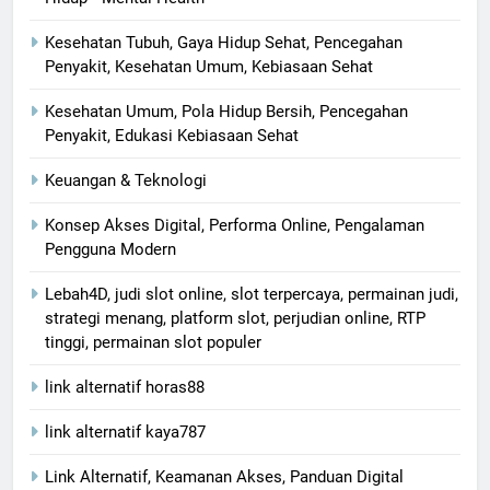
Kesehatan Tubuh, Gaya Hidup Sehat, Pencegahan
Penyakit, Kesehatan Umum, Kebiasaan Sehat
Kesehatan Umum, Pola Hidup Bersih, Pencegahan
Penyakit, Edukasi Kebiasaan Sehat
Keuangan & Teknologi
Konsep Akses Digital, Performa Online, Pengalaman
Pengguna Modern
Lebah4D, judi slot online, slot terpercaya, permainan judi,
strategi menang, platform slot, perjudian online, RTP
tinggi, permainan slot populer
link alternatif horas88
link alternatif kaya787
Link Alternatif, Keamanan Akses, Panduan Digital