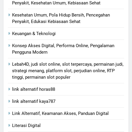
Penyakit, Kesehatan Umum, Kebiasaan Sehat
Kesehatan Umum, Pola Hidup Bersih, Pencegahan
Penyakit, Edukasi Kebiasaan Sehat
Keuangan & Teknologi
Konsep Akses Digital, Performa Online, Pengalaman
Pengguna Modern
Lebah4D, judi slot online, slot terpercaya, permainan judi,
strategi menang, platform slot, perjudian online, RTP
tinggi, permainan slot populer
link alternatif horas88
link alternatif kaya787
Link Alternatif, Keamanan Akses, Panduan Digital
Literasi Digital