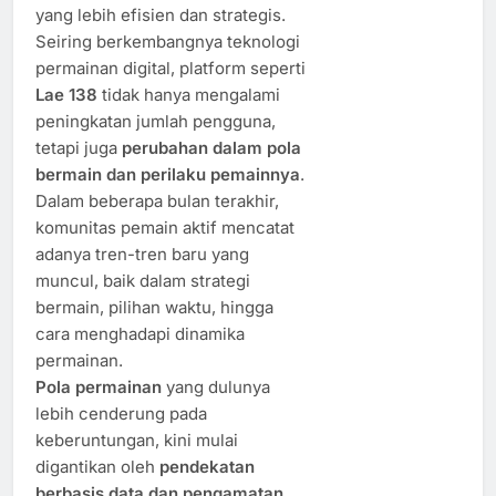
yang lebih efisien dan strategis.
Seiring berkembangnya teknologi
permainan digital, platform seperti
Lae 138
tidak hanya mengalami
peningkatan jumlah pengguna,
tetapi juga
perubahan dalam pola
bermain dan perilaku pemainnya
.
Dalam beberapa bulan terakhir,
komunitas pemain aktif mencatat
adanya tren-tren baru yang
muncul, baik dalam strategi
bermain, pilihan waktu, hingga
cara menghadapi dinamika
permainan.
Pola permainan
yang dulunya
lebih cenderung pada
keberuntungan, kini mulai
digantikan oleh
pendekatan
berbasis data dan pengamatan