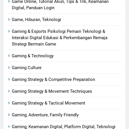
Game Online, Tutorial Akun, Tips & Trik, Keamanan
Digital, Panduan Login
Game, Hiburan, Teknologi
Gaming & Esports Psikologi Pemain Teknologi &
Interaksi Digital Edukasi & Perkembangan Remaja
Strategi Bermain Game
Gaming & Technology
Gaming Culture
Gaming Strategy & Competitive Preparation
Gaming Strategy & Movement Techniques
Gaming Strategy & Tactical Movement
Gaming, Adventure, Family Friendly
Gaming, Keamanan Digital, Platform Digital, Teknologi