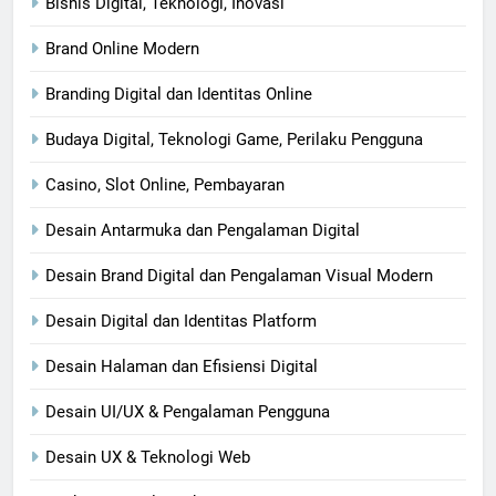
Bisnis Digital, Teknologi, Inovasi​
Brand Online Modern
Branding Digital dan Identitas Online
Budaya Digital, Teknologi Game, Perilaku Pengguna
Casino, Slot Online, Pembayaran
Desain Antarmuka dan Pengalaman Digital
Desain Brand Digital dan Pengalaman Visual Modern
Desain Digital dan Identitas Platform
Desain Halaman dan Efisiensi Digital
Desain UI/UX & Pengalaman Pengguna
Desain UX & Teknologi Web