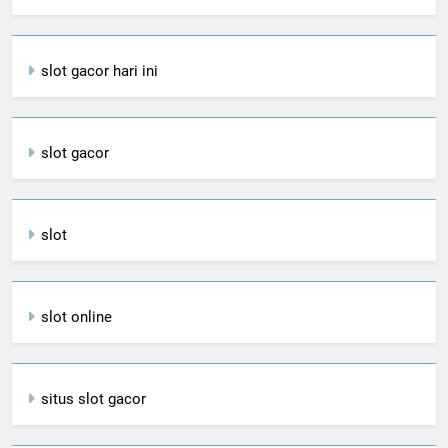
slot gacor hari ini
slot gacor
slot
slot online
situs slot gacor