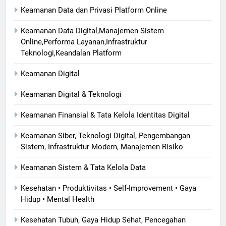
Keamanan Data dan Privasi Platform Online
Keamanan Data Digital,Manajemen Sistem
Online,Performa Layanan,Infrastruktur
Teknologi,Keandalan Platform
Keamanan Digital
Keamanan Digital & Teknologi
Keamanan Finansial & Tata Kelola Identitas Digital
Keamanan Siber, Teknologi Digital, Pengembangan
Sistem, Infrastruktur Modern, Manajemen Risiko
Keamanan Sistem & Tata Kelola Data
Kesehatan • Produktivitas • Self-Improvement • Gaya
Hidup • Mental Health
Kesehatan Tubuh, Gaya Hidup Sehat, Pencegahan