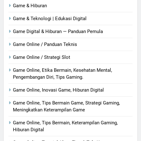
Game & Hiburan
Game & Teknologi | Edukasi Digital
Game Digital & Hiburan — Panduan Pemula
Game Online / Panduan Teknis
Game Online / Strategi Slot
Game Online, Etika Bermain, Kesehatan Mental,
Pengembangan Diri, Tips Gaming.
Game Online, Inovasi Game, Hiburan Digital
Game Online, Tips Bermain Game, Strategi Gaming,
Meningkatkan Keterampilan Game
Game Online, Tips Bermain, Keterampilan Gaming,
Hiburan Digital