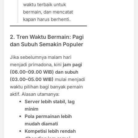
waktu terbaik untuk
bermain, dan mencatat
kapan harus berhenti.
2. Tren Waktu Bermain: Pagi
dan Subuh Semakin Populer
Jika sebelumnya malam hari
menjadi primadona, kini
jam pagi
(06.00–09.00 WIB) dan subuh
(03.00–05.00 WIB)
mulai menjadi
waktu pilihan bagi banyak pemain
aktif. Alasan utamanya:
Server lebih stabil, lag
minim
Pola permainan lebih
mudah diamati
Kompetisi lebih rendah