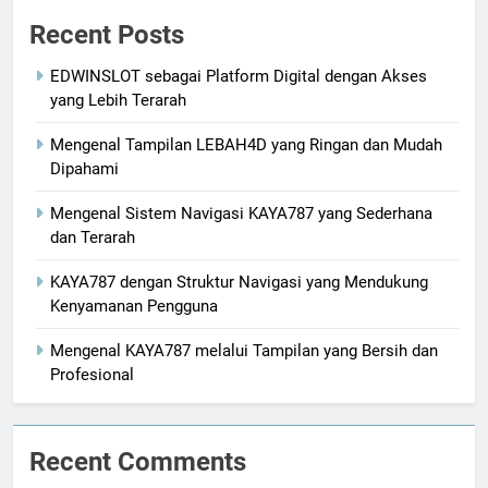
Recent Posts
EDWINSLOT sebagai Platform Digital dengan Akses
yang Lebih Terarah
Mengenal Tampilan LEBAH4D yang Ringan dan Mudah
Dipahami
Mengenal Sistem Navigasi KAYA787 yang Sederhana
dan Terarah
KAYA787 dengan Struktur Navigasi yang Mendukung
Kenyamanan Pengguna
Mengenal KAYA787 melalui Tampilan yang Bersih dan
Profesional
Recent Comments