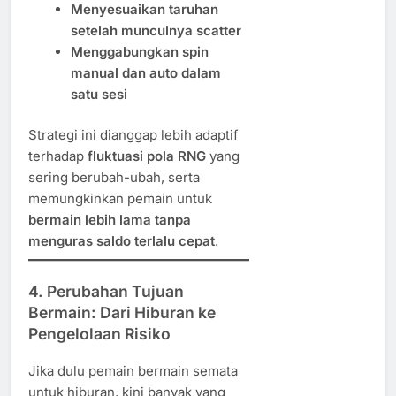
Menyesuaikan taruhan
setelah munculnya scatter
Menggabungkan spin
manual dan auto dalam
satu sesi
Strategi ini dianggap lebih adaptif
terhadap
fluktuasi pola RNG
yang
sering berubah-ubah, serta
memungkinkan pemain untuk
bermain lebih lama tanpa
menguras saldo terlalu cepat
.
4. Perubahan Tujuan
Bermain: Dari Hiburan ke
Pengelolaan Risiko
Jika dulu pemain bermain semata
untuk hiburan, kini banyak yang